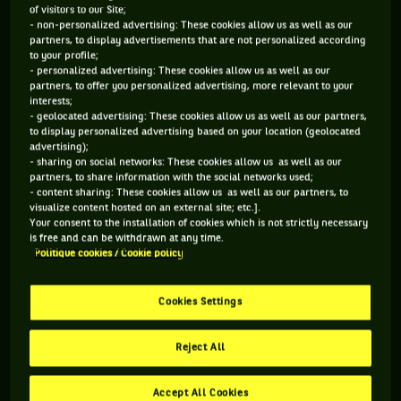
ou Novak Djokovic face à Yoshihito Nishioka. Et après les 24
of visitors to our Site;
- non-personalized advertising: These cookies allow us as well as our
premières minutes et les 6 jeux d'affilée remportés par Alizé
partners, to display advertisements that are not personalized according
Cornet, toutes ces langues de vipères se régalaient à dire
to your profile;
- personalized advertising: These cookies allow us as well as our
« Tu vois, je l’savais ! ».
partners, to offer you personalized advertising, more relevant to your
interests;
C’est bien pour ça que ces charmantes personnes n’ont pas
- geolocated advertising: These cookies allow us as well as our partners,
to display personalized advertising based on your location (geolocated
été désignées directeur ou directrice du tournoi, mais que la
advertising);
place est revenue à Amélie Mauresmo qui, visiblement,
- sharing on social networks: These cookies allow us as well as our
partners, to share information with the social networks used;
connaît bien mieux le tennis que les piliers de bar,
- content sharing: These cookies allow us as well as our partners, to
visiblement pas uniquement infusés de science.
visualize content hosted on an external site; etc.].
Your consent to the installation of cookies which is not strictly necessary
is free and can be withdrawn at any time.
LE RÉSULTAT ÉTAIT DONC PARFAIT.
Politique cookies / Cookie policy
Pourquoi la directrice du tournoi a-t-elle pris ce « risque » ?
Cookies Settings
Réponse très simple : car ce n’en était pas un. L’ancienne
numéro une mondiale savait parfaitement qu’en désignant
Reject All
Alizé Cornet pour enflammer le match de « night »
à
Roland-Garros, elle et tous les fans de tennis seraient
Accept All Cookies
servis.