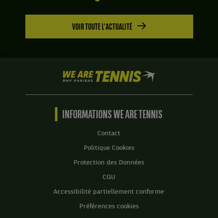
VOIR TOUTE L'ACTUALITÉ
We
are
Tennis
by
BNP
INFORMATIONS WE ARE TENNIS
Paribas
Accueil
Contact
Politique Cookies
Protection des Données
CGU
Accessibilité partiellement conforme
Préférences cookies