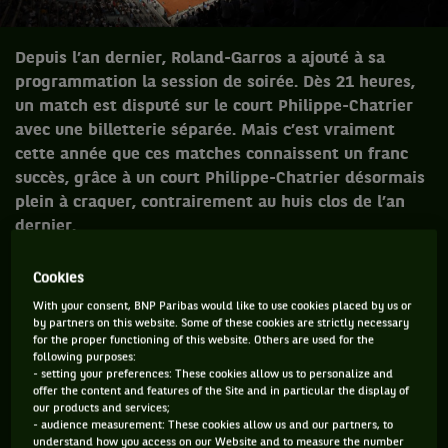
Depuis l’an dernier, Roland-Garros a ajouté à sa
programmation la session de soirée. Dès 21 heures,
un match est disputé sur le court Philippe-Chatrier
avec une billetterie séparée. Mais c’est vraiment
cette année que ces matches connaissent un franc
succès, grâce à un court Philippe-Chatrier désormais
plein à craquer, contrairement au huis clos de l’an
dernier.
Au moment de découvrir la programmation du premier jeudi
Cookies
de Roland-Garros, les mauvaises langues habituelles n’ont
With your consent, BNP Paribas would like to use cookies placed by us or
by partners on this website. Some of these cookies are strictly necessary
pas hésité à envoyer du « Si j’avais payé 150 euros pour un
for the proper functioning of this website. Others are used for the
match de gonzesses, j’aurais les boules ». D’autres, un peu
following purposes:
- setting your preferences: These cookies allow us to personalize and
moins grossiers/beaufs, évoquaient plus un risque de ne pas
offer the content and features of the Site and in particular the display of
en avoir tout à fait pour son argent, en comparaison avec une
our products and services;
- audience measurement: These cookies allow us and our partners, to
session de soirée avec Rafael Nadal face à Corentin Moutet,
understand how you access on our Website and to measure the number