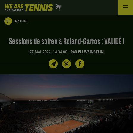
We
are
Tennis
RETOUR
by
BNP
Paribas
Sessions de soirée à Roland-Garros : VALIDÉ !
Accueil
|
27 MAI 2022, 14:04:00
PAR
ELI WEINSTEIN