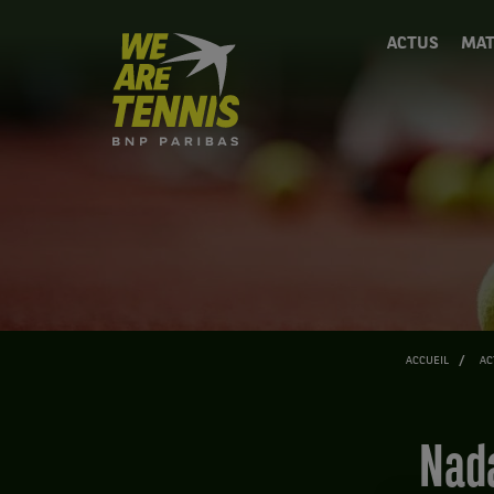
We
ACTUS
MAT
are
Tennis
by
BNP
Paribas
Accueil
ACCUEIL
AC
Nadal : "J'aimerais avant tout qu'on se