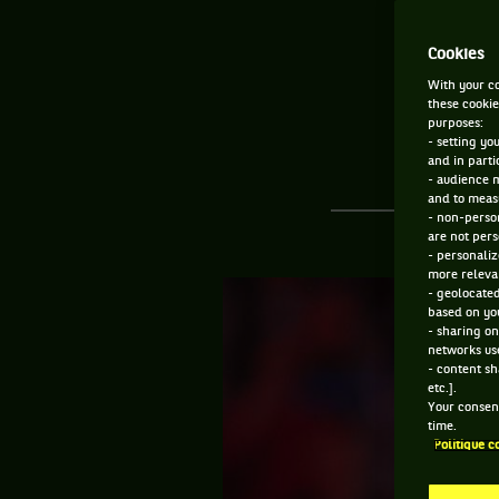
souv
Cookies
With your co
these cookie
purposes:
- setting yo
and in parti
- audience 
and to measu
- non-person
are not pers
- personaliz
more relevan
- geolocated
based on you
- sharing on
networks us
- content sh
etc.].
Your consent
time.
Politique c