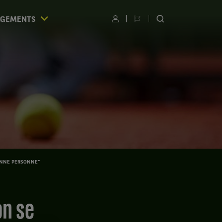
AGEMENTS
Utilisateur
Changer
RECHERCHER
de
SUR
langue
LE
SITE
S
ONNE PERSONNE"