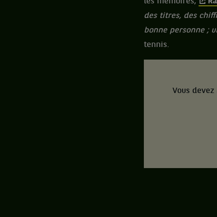
les mémoires,
Ra
des titres, des chi
bonne personne ; un
tennis.
Vous devez 