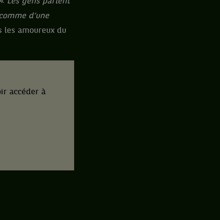
 «
Les gens parlent
t comme d’une
ous les amoureux du
ir accéder à