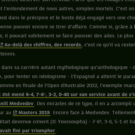
 l’entendement de nous autres, simples mortels. C’est un ê
ied dans le précipice et le buste déjà engagé vers une chu
ense pouvoir encore se tirer d'affaire. Comme si, grâce à 
e, il pouvait subitement se faire pousser des ailes. Le plus
Au-delà des chiffres, des records
, c’est ce qu’il va reste
tennis.
 dans sa carrière autant mythologique qu’anthologique - 
 pour tenter un néologisme - l’Espagnol a atteint le para
Comme en finale de l’Open d’Australie 2022, l’exemple mar
it été mené 6-4, 7-6⁵, 3-2, 0-40 sur son service avant de s
niil Medvedev
. Des miracles de ce type, il en a accompli
our au
Masters 2019
. Encore face à Medvedev. Tellemen
était devenue ciment (© Youssoupha) - 7-6³, 3-6, 5-1 et b
avait fini par triompher
.