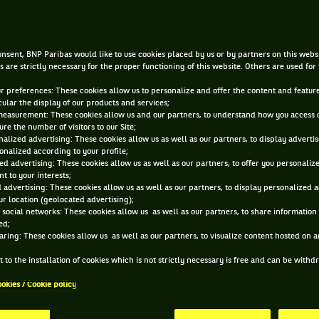
ienne de moi comme d'une 
personne"
nsent, BNP Paribas would like to use cookies placed by us or by partners on this webs
s are strictly necessary for the proper functioning of this website. Others are used for
ur preferences: These cookies allow us to personalize and offer the content and feature
|
20 NOV. 2024, 17:51:00
PAR
MATHIEU CANAC
cular the display of our products and services;
measurement: These cookies allow us and our partners, to understand how you access 
re the number of visitors to our Site;
alized advertising: These cookies allow us as well as our partners, to display adverti
onalized according to your profile;
ed advertising: These cookies allow us as well as our partners, to offer you personaliz
t to your interests;
 advertising: These cookies allow us as well as our partners, to display personalized 
r location (geolocated advertising);
 social networks: These cookies allow us as well as our partners, to share information 
ed;
aring: These cookies allow us as well as our partners, to visualize content hosted on an
 to the installation of cookies which is not strictly necessary is free and can be with
ookies / Cookie policy