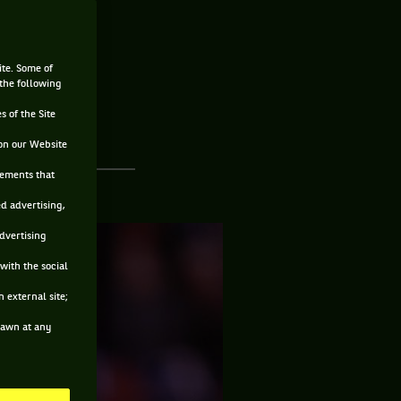
bonne
ite. Some of
 the following
s of the Site
on our Website
sements that
ed advertising,
advertising
with the social
 external site;
drawn at any