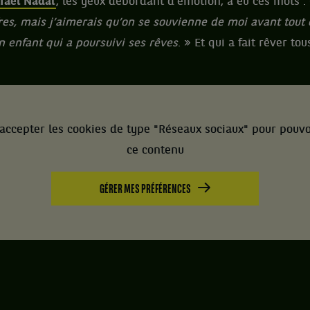
fael Nadal
, les yeux débordant d’émotion, a eu ces mots :
ffres, mais j’aimerais qu’on se souvienne de moi avant tou
 enfant qui a poursuivi ses rêves
. » Et qui a fait rêver t
accepter les cookies de type "Réseaux sociaux" pour pouvo
ce contenu
GÉRER MES PRÉFÉRENCES