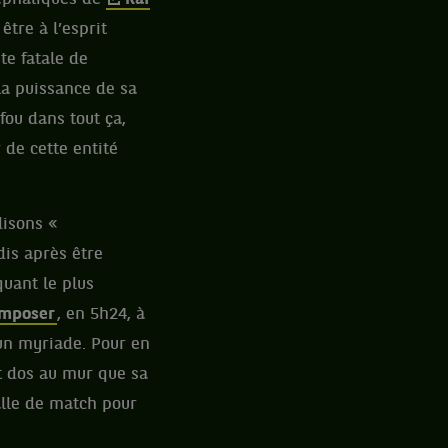
tre à l’esprit
te fatale de
la puissance de sa
 fou dans tout ça,
r de cette entité
disons «
dis après être
quant le plus
’imposer
, en 5h24, à
 un myriade. Pour en
t dos au mur que sa
alle de match pour