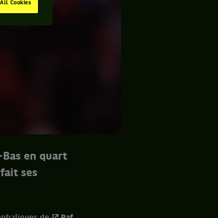
All Cookies
s-Bas en quart
fait ses
céphaliques de
Raf