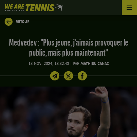
We
are
Tennis
RETOUR
by
BNP
Paribas
Medvedev : "Plus jeune, j'aimais provoquer le
Accueil
public, mais plus maintenant"
|
13 NOV. 2024, 18:32:43
PAR
MATHIEU CANAC