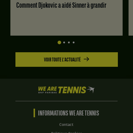
Comment Djokovic a aidé Sinner à grandir
VOIR TOUTE L'ACTUALITÉ
We
are
Tennis
by
BNP
INFORMATIONS WE ARE TENNIS
Paribas
Accueil
Contact