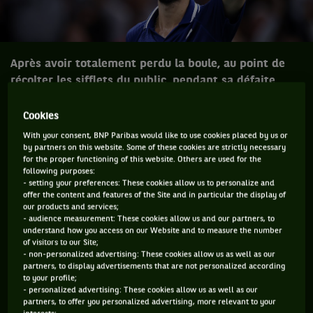
Après avoir totalement perdu la boule, au point de
récolter les sifflets du public, pendant sa défaite
contre Taylor Fritz au Masters dimanche, Daniil
Medvedev a retrouvé plus de sérénité lors de sa
Cookies
victoire face à Alex de Minaur, mardi.
With your consent, BNP Paribas would like to use cookies placed by us or
by partners on this website. Some of these cookies are strictly necessary
for the proper functioning of this website. Others are used for the
«
Je veux changer, être une meilleure version de moi-même.
following purposes:
Je ne veux plus vivre ces moments après les matchs où je me
- setting your preferences: These cookies allow us to personalize and
offer the content and features of the Site and in particular the display of
dis : ‘Pourquoi ai-je fait ça ? Ce que j’ai fait avec le public,
our products and services;
- audience measurement: These cookies allow us and our partners, to
c’était juste ou non ? Ça m'a aidé ou non ?
»
understand how you access on our Website and to measure the number
of visitors to our Site;
À l’Open d’Australie, Daniil Medvedev avait exposé sa volonté
- non-personalized advertising: These cookies allow us as well as our
d’évoluer après une année 2023 notamment marquée par de
partners, to display advertisements that are not personalized according
to your profile;
nombreuses bisbilles avec le public auquel
il avait fini par
- personalized advertising: These cookies allow us as well as our
adresser son majeur à Paris-Bercy
. En précisant toutefois
partners, to offer you personalized advertising, more relevant to your