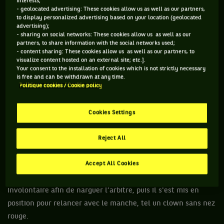
interests;
qu’il était difficile de modifier définitivement son attitude du
- geolocated advertising: These cookies allow us as well as our partners,
jour au lendemain, et qu’il pourrait y avoir des rechutes. Bien
to display personalized advertising based on your location (geolocated
advertising);
vu. Chassé, le naturel est revenu au galop dimanche lors de
- sharing on social networks: These cookies allow us as well as our
sa défaite 6-4, 6-3 face à Taylor Fritz pour débuter son
Ma
partners, to share information with the social networks used;
- content sharing: These cookies allow us as well as our partners, to
sters
.
visualize content hosted on an external site; etc.].
Your consent to the installation of cookies which is not strictly necessary
Offrant la première manche avec trois doubles fautes
is free and can be withdrawn at any time.
Politique cookies / Cookie policy
consécutives, il en a fracassé sa raquette. Dans le deuxième
set, breaké suite à lob boisé de l’Américain, le Russe a envoyé
valdinguer son outil de travail avant de s’en servir pour
Cookies Settings
dégommer un micro. Résultat : point de pénalité, et début du
sketch tragi-comique. Transformant le toit du Pala Alpitour
Reject All
de Turin en chapiteau, le numéro 4 mondial a fait le cirque. Il
Accept All Cookies
a alors jonglé avec son instrument à corde pour le laisser
tomber en faisant mine que le rattrapage manqué était
involontaire afin de narguer l’arbitre, puis il s'est mis en
position pour relancer avec le manche, tel un clown sans nez
rouge.