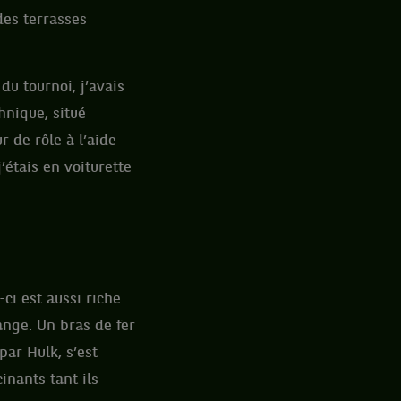
des terrasses
du tournoi, j’avais
hnique, situé
r de rôle à l’aide
j’étais en voiturette
-ci est aussi riche
ange. Un bras de fer
ar Hulk, s’est
inants tant ils