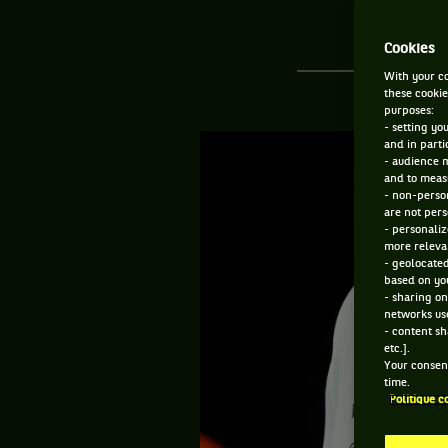
Cookies
With your co
these cookie
purposes:
- setting yo
and in parti
- audience 
and to measu
- non-person
are not pers
- personaliz
more relevan
- geolocated
based on you
- sharing on
networks us
- content sh
etc.].
Your consent
time.
Politique c