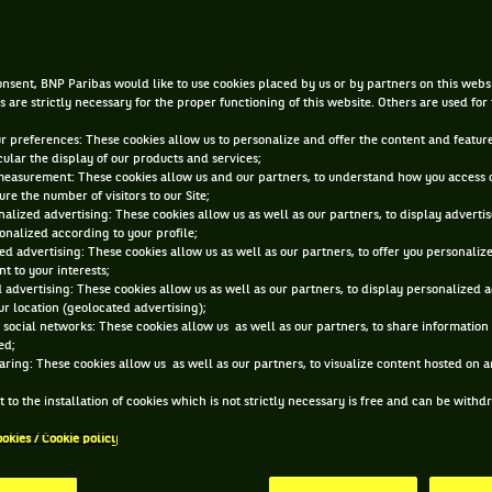
|
5 DÉC. 2022, 11:52:00
PAR
ELI WEINSTEIN
nsent, BNP Paribas would like to use cookies placed by us or by partners on this webs
s are strictly necessary for the proper functioning of this website. Others are used for
ur preferences: These cookies allow us to personalize and offer the content and feature
cular the display of our products and services;
measurement: These cookies allow us and our partners, to understand how you access 
re the number of visitors to our Site;
alized advertising: These cookies allow us as well as our partners, to display adverti
onalized according to your profile;
ed advertising: These cookies allow us as well as our partners, to offer you personaliz
t to your interests;
 advertising: These cookies allow us as well as our partners, to display personalized 
r location (geolocated advertising);
 social networks: These cookies allow us as well as our partners, to share information 
ed;
aring: These cookies allow us as well as our partners, to visualize content hosted on an
 to the installation of cookies which is not strictly necessary is free and can be with
ookies / Cookie policy