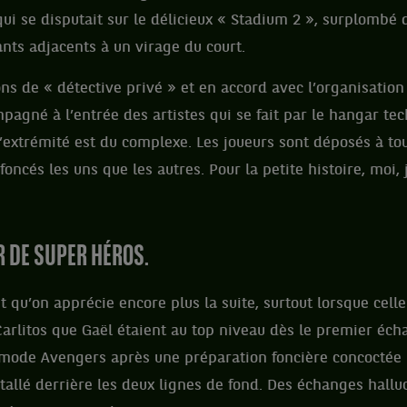
qui se disputait sur le délicieux « Stadium 2 », surplombé 
ants adjacents à un virage du court.
ns de « détective privé » et en accord avec l’organisation 
mpagné à l’entrée des artistes qui se fait par le hangar tec
l’extrémité est du complexe. Les joueurs sont déposés à tou
foncés les uns que les autres. Pour la petite histoire, moi, 
R DE SUPER HÉROS.
 qu’on apprécie encore plus la suite, surtout lorsque celle
arlitos que Gaël étaient au top niveau dès le premier éch
 mode Avengers après une préparation foncière concoctée p
llé derrière les deux lignes de fond. Des échanges halluc