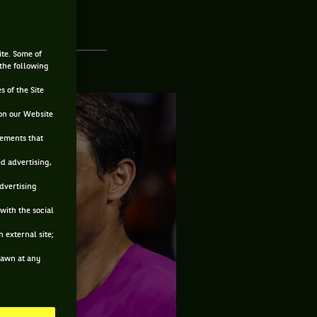
ite. Some of
 the following
s of the Site
on our Website
sements that
ed advertising,
advertising
with the social
 external site;
drawn at any