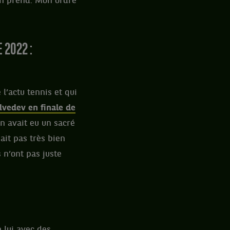
 en prend. Mon ordre
 2022 :
 l’actu tennis et qui
dvedev en finale de
on avait eu un sacré
ait pas très bien
 n’ont pas juste
e lui avec des