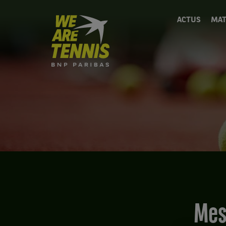
We
ACTUS
MAT
are
Tennis
by
BNP
Paribas
Accueil
Me