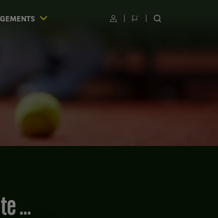
AGEMENTS
Utilisateur
Changer
RECHERCHER
de
SUR
langue
LE
SITE
S
ite …