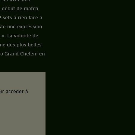
un début de match
sets à rien face à
iste une expression
 ». La volonté de
une des plus belles
 du Grand Chelem en
ir accéder à