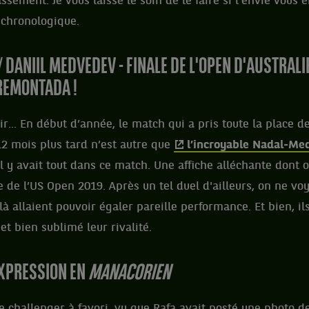
assement. Je vous laisse le soin de le faire si l’envie vous
 chronologique.
 DANIIL MEDVEDEV - FINALE DE L'OPEN D'AUSTRALIE
REMONTADA !
... En début d’année, le match qui a pris toute la place de
 12 mois plus tard n’est autre que
l’incroyable Nadal-Me
 Il y avait tout dans ce match. Une affiche alléchante dont 
e de l’US Open 2019. Après un tel duel d'ailleurs, on ne voy
 allaient pouvoir égaler pareille performance. Et bien, ils
et bien sublimé leur rivalité.
 EXPRESSION EN
MANACORIEN
de challenger à favori, vu que Rafa avait posté une photo d