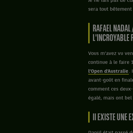
Je ne fais pas de cl
sera tout bêtement
RAFAEL NADAL /
L'INCROYABLE 
Vous m’avez vu venir
continue à le faire
l’Open d’Australie
.
avant-goût en final
comment ces deux-là
égalé, mais ont bel 
II EXISTE UNE
Daniil était passé 