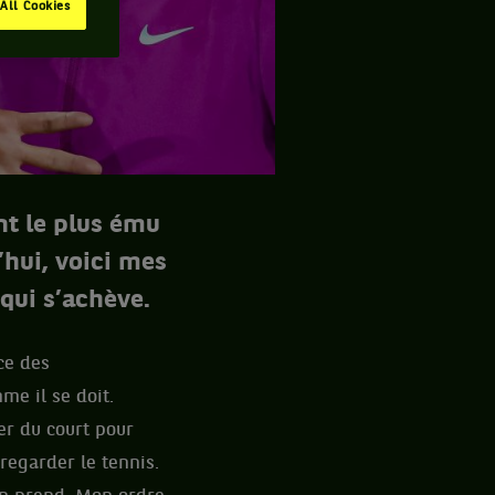
All Cookies
nt le plus ému
hui, voici mes
qui s’achève.
ce des
me il se doit.
er du court pour
regarder le tennis.