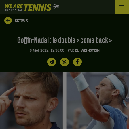
We
are
Tennis
RETOUR
by
BNP
Paribas
Goffin-Nadal : le double « come back »
Accueil
|
6 MAI 2022, 12:36:00
PAR
ELI WEINSTEIN