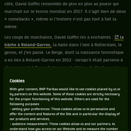
côté, David Goffin ressemble de plus en plus au joueur qui
marchait sur le tennis mondial en 2017. Il s’agit bien de deux
« comebacks », même si l’histoire n’est pas tout à fait la
même.
Les coups de malchance, David Goffin les a enchaînés :
la
bâche à Roland-Garros,
la balle dans l’oeil à Rotterdam, le
genou, et j’en passe. Le Belge, dont la naissance tennistique
a eu lieu à Roland-Garros en 2012 - lorsqu’il était parvenu à
chiper un set à Roger Federer en huitième de finale, sur le
court Suzanne-Lenglen, alors qu’il avait un statut de « lucky
Cookies
loser » - a passé quelques années de galère, mais commence
With your consent, BNP Paribas would like to use cookies placed by us or
à voir le bout du tunnel. En 2019, il terminait la saison avec
by partners on this website. Some of these cookies are strictly necessary
36 victoires et 27 défaites. Le cumul des victoires/défaites
for the proper functioning of this website. Others are used for the
following purposes:
des deux saisons suivantes (2020 et 2021) a été de 26
- setting your preferences: These cookies allow us to personalize and
victoires et autant de défaites (12v-11d en 2020, 14v-15d en
offer the content and features of the Site and in particular the display of
our products and services;
2021).
- audience measurement: These cookies allow us and our partners, to
understand how you access on our Website and to measure the number