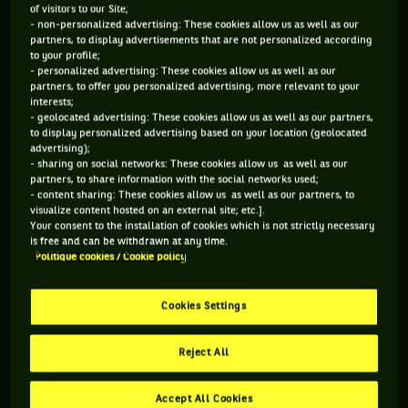
of visitors to our Site;
ET PUIS, LA TERRE BATTUE EST ARRIVÉE
- non-personalized advertising: These cookies allow us as well as our
partners, to display advertisements that are not personalized according
Après sa défaite d’hier, David Goffin a déjà à son actif 13
to your profile;
- personalized advertising: These cookies allow us as well as our
victoires pour 11 défaites cette année. Mais l’amélioration
partners, to offer you personalized advertising, more relevant to your
est récente. Depuis son troisième tour à Sydney en tout
interests;
- geolocated advertising: These cookies allow us as well as our partners,
début d’année, « Dav » n’avait plus gagné deux matches de
to display personalized advertising based on your location (geolocated
suite, avant de se hisser en quart de finale du Challenger de
advertising);
- sharing on social networks: These cookies allow us as well as our
Phoenix, niché entre les deux Masters 1000 américains (BNP
partners, to share information with the social networks used;
Paribas Open et Miami). Et depuis le début de la saison sur «
- content sharing: These cookies allow us as well as our partners, to
visualize content hosted on an external site; etc.].
terre », le Liégeois montre de très bonnes choses. Il a
Your consent to the installation of cookies which is not strictly necessary
attaqué par un titre (son sixième) à Marrakech, avec des
is free and can be withdrawn at any time.
Politique cookies / Cookie policy
victoires face à des « terriens » de métier (Andujar, Carballes
Baena, Coria). A Monte-Carlo, il a profité de sa wild card pour
Cookies Settings
se hisser en huitième, s’inclinant sur le futur finaliste,
Davidovich-Fokina. Puis à Madrid, il vient donc de remporter
Reject All
quatre matches (deux en qualifications) avant de, presque,
battre Rafael Nadal.
Accept All Cookies