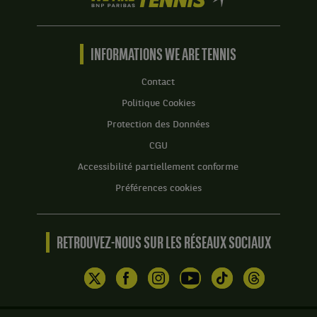
are
Tennis
by
BNP
INFORMATIONS WE ARE TENNIS
Paribas
Accueil
Contact
Politique Cookies
Protection des Données
CGU
Accessibilité partiellement conforme
Préférences cookies
RETROUVEZ-NOUS SUR LES RÉSEAUX SOCIAUX