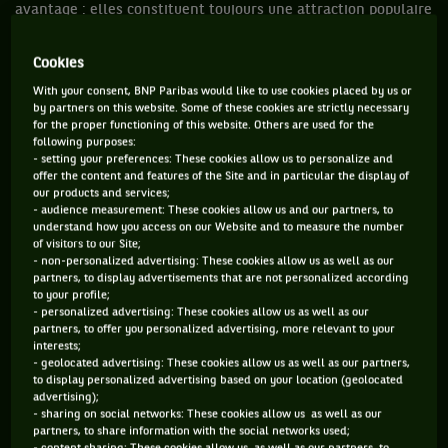
avantage : elles constituent toujours une attraction populaire
quand elles se terminent. D’autant plus quand le point final
s’articule autour d’un retournement de situation inédit. Lors
Cookies
de cette finale 1927, la France devient effet le premier pays
With your consent, BNP Paribas would like to use cookies placed by us or
by partners on this website. Some of these cookies are strictly necessary
à remporter l’épreuve après avoir été menée 2 à 1 à l’issue
for the proper functioning of this website. Others are used for the
du double. Des deux côtés de l’Atlantique, des dizaines de
following purposes:
- setting your preferences: These cookies allow us to personalize and
milliers de lecteurs s’arrachent les journaux relatant la
offer the content and features of the Site and in particular the display of
rencontre. Pour la première fois, le tennis sort de son ghetto
our products and services;
- audience measurement: These cookies allow us and our partners, to
mondain. Et l’autre grand gagnant, aux côtés des
understand how you access on our Website and to measure the number
Mousquetaires, n’est autre que la Coupe Davis elle-même.
of visitors to our Site;
- non-personalized advertising: These cookies allow us as well as our
partners, to display advertisements that are not personalized according
2. PARCE QU’AVEC LEUR ÉPÉE, LES MOUSQUETAIRES
to your profile;
- personalized advertising: These cookies allow us as well as our
PORTENT L’ESTOCADE À BILL TILDEN, LA STAR US
partners, to offer you personalized advertising, more relevant to your
RÉPUTÉE INSUBMERSIBLE...
interests;
- geolocated advertising: These cookies allow us as well as our partners,
to display personalized advertising based on your location (geolocated
...« Big up » précisément René Lacoste, dont le succès en
advertising);
quatre sets sur Bill Tilden lors de cette finale 1927 permet à
- sharing on social networks: These cookies allow us as well as our
partners, to share information with the social networks used;
la France d’égaliser à 2 partout avant la victoire décisive