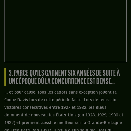
3. PARCE QU’ILS GAGNENT SIX ANNÉES DE SUITE À
UNE ÉPOQUE OÙ LA CONCURRENCE EST DENSE...
... et pour cause, tous les cadors sans exception jouent la
Coupe Davis lors de cette période faste. Lors de leurs six
victoires consécutives entre 1927 et 1932, les Bleus
dominent de nouveau les États-Unis (en 1928, 1929, 1930 et
1932) et prennent aussi le meilleur sur la Grande-Bretagne
de Fred Perry (en 1931). Il n’y a qu’un seul hic : lors du