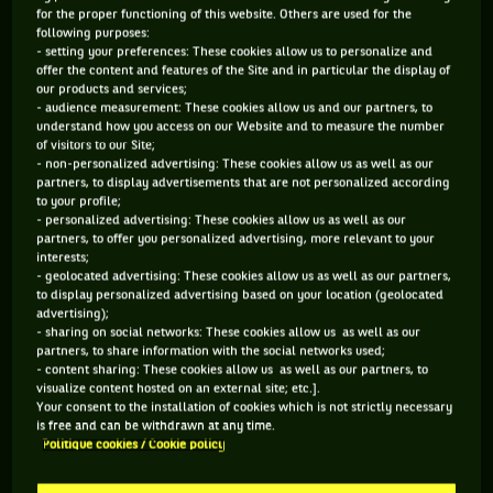
for the proper functioning of this website. Others are used for the
vente des boules et guirlandes de Noël en magasin.
following purposes:
- setting your preferences: These cookies allow us to personalize and
offer the content and features of the Site and in particular the display of
our products and services;
- audience measurement: These cookies allow us and our partners, to
understand how you access on our Website and to measure the number
of visitors to our Site;
- non-personalized advertising: These cookies allow us as well as our
partners, to display advertisements that are not personalized according
to your profile;
- personalized advertising: These cookies allow us as well as our
partners, to offer you personalized advertising, more relevant to your
interests;
- geolocated advertising: These cookies allow us as well as our partners,
to display personalized advertising based on your location (geolocated
advertising);
- sharing on social networks: These cookies allow us as well as our
partners, to share information with the social networks used;
- content sharing: These cookies allow us as well as our partners, to
visualize content hosted on an external site; etc.].
Your consent to the installation of cookies which is not strictly necessary
is free and can be withdrawn at any time.
Politique cookies / Cookie policy
Vous devez accepter les cookies de type