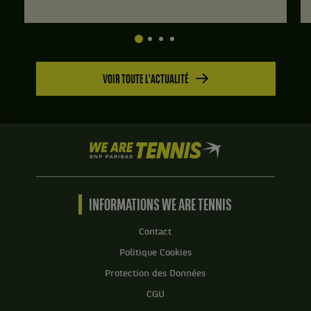
VOIR TOUTE L'ACTUALITÉ
We
are
Tennis
by
BNP
INFORMATIONS WE ARE TENNIS
Paribas
Accueil
Contact
Politique Cookies
Protection des Données
CGU