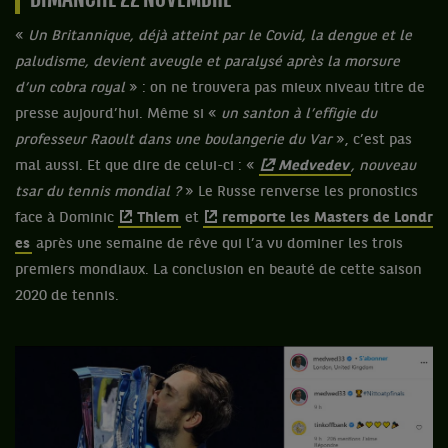
DIMANCHE 22 NOVEMBRE
«
Un Britannique, déjà atteint par le Covid, la dengue et le
paludisme, devient aveugle et paralysé après la morsure
d’un cobra royal
» : on ne trouvera pas mieux niveau titre de
presse aujourd’hui. Même si «
un santon à l’effigie du
professeur Raoult dans une boulangerie du Var
», c’est pas
mal aussi. Et que dire de celui-ci : «
Medvedev
, nouveau
tsar du tennis mondial ?
» Le Russe renverse les pronostics
face à Dominic
Thiem
et
remporte les Masters de Londr
es
après une semaine de rêve qui l’a vu dominer les trois
premiers mondiaux. La conclusion en beauté de cette saison
2020 de tennis.