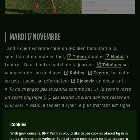
MARDI 17 NOVEMBRE
Tandis que l’Espagne colle un 6-0 bien humiliant à la
sélection allemande en foot,
Thiem
domine
Nadal
à
Londres. Dans l’autre match de la journée,
Tsitsipas
sort
vainqueur de son duel avec
Rublev
.
Zverev
, lui, colle
un petit taquet au réformateur
Djokovic
en déclarant :
«
Tu ne changes pas le tennis comme ça (…), le tennis reste
un sport physique (…). Les Grand Chelem doivent rester en
cinq sets.
» Mais le taquet du jour le plus marrant est signé
Julien Benneteau, réagissant au tweet de Donald Trump et
s’amusant de son palmarès vierge en simple. Humour
Cookies
toujours : le gouvernement français autorise la vente de
With your consent, BNP Paribas would like to use cookies placed by us or
sapins pour Noël pendant le confinement mais interdit la
by partners on this website. Some of these cookies are strictly necessary