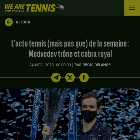
We
are
Tennis
RETOUR
by
BNP
Paribas
L’actu tennis (mais pas que) de la semaine :
Accueil
Medvedev trône et cobra royal
|
24 NOV. 2020, 06:00:00
PAR
RÉGIS DELANOË