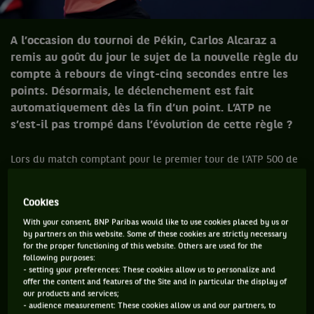
A l’occasion du tournoi de Pékin, Carlos Alcaraz a
remis au goût du jour le sujet de la nouvelle règle du
compte à rebours de vingt-cinq secondes entre les
points. Désormais, le déclenchement est fait
automatiquement dès la fin d’un point. L’ATP ne
s’est-il pas trompé dans l’évolution de cette règle ?
Lors du match comptant pour le premier tour de l’ATP 500 de
Pékin entre Carlos Alcaraz et
Giovanni Mpetshi Perricard
,
remporté par l’Espagnol 6-4 6-4, un fait de jeu a fortement
Cookies
déplu au tenant du titre de Roland-Garros et Wimbledon. Ce
With your consent, BNP Paribas would like to use cookies placed by us or
dernier a vu une première balle lui être confisquée suite à
by partners on this website. Some of these cookies are strictly necessary
for the proper functioning of this website. Others are used for the
deux avertissements pour dépassement de temps au service.
following purposes:
En plus, cela s'est produit sur balle de set pour lui. Autant
- setting your preferences: These cookies allow us to personalize and
offer the content and features of the Site and in particular the display of
dire qu’il n’était pas du tout content de cette décision et qu’il
our products and services;
a immédiatement pris à partie l’arbitre de chaise - ce qui
- audience measurement: These cookies allow us and our partners, to