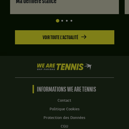
Ma dernière stance
VOIR TOUTE L'ACTUALITÉ
We
are
Tennis
by
BNP
INFORMATIONS WE ARE TENNIS
Paribas
Accueil
Contact
Politique Cookies
Protection des Données
CGU