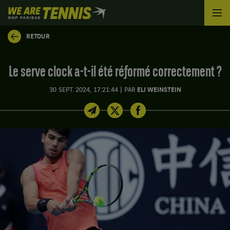
We
are
Tennis
RETOUR
by
BNP
Paribas
Le serve clock a-t-il été réformé correctement ?
Accueil
|
30 SEPT. 2024, 17:21:44
PAR
ELI WEINSTEIN