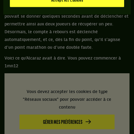
l’issue d’un point selon la nature de ce dernier. S’il s’agissait
Accept All Cookies
d’un point à 35 coups de raquettes, alors le maître du jeu
pouvait se donner quelques secondes avant de déclencher et
permettre ainsi aux deux joueurs de récupérer un peu.
Désormais, le compte à rebours est déclenché
automatiquement, et ce, dès la fin du point, qu’il s’agisse
d’un point marathon ou d’une double faute.
Voici ce qu’Alcaraz avait à dire. Vous pouvez commencer à
1mn12
Vous devez accepter les cookies de type
"Réseaux sociaux" pour pouvoir accéder à ce
contenu
GÉRER MES PRÉFÉRENCES