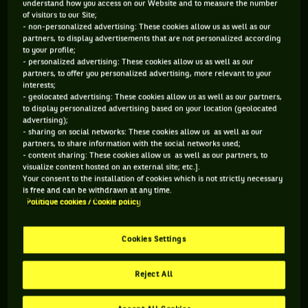
understand how you access on our Website and to measure the number
n’est pas dans son habitude - avec ces mots : « Je n’ai jamais
of visitors to our Site;
été prévenu. J’essaie toujours de servir le plus vite possible
- non-personalized advertising: These cookies allow us as well as our
partners, to display advertisements that are not personalized according
et en un set, vous m’en donnez deux (NDLR, avertissements)
to your profile;
- personalized advertising: These cookies allow us as well as our
! Sincèrement, on ne peut pas jouer au tennis comme ça. »
partners, to offer you personalized advertising, more relevant to your
interests;
- geolocated advertising: These cookies allow us as well as our partners,
HOLGER RUNE : « POUR ÊTRE HONNÊTE, CETTE
to display personalized advertising based on your location (geolocated
advertising);
NOUVELLE RÈGLE DE TEMPS EST GÊNANTE »
- sharing on social networks: These cookies allow us as well as our
partners, to share information with the social networks used;
- content sharing: These cookies allow us as well as our partners, to
visualize content hosted on an external site; etc.].
Cette nouveauté est entrée en vigueur après Roland-Garros
Your consent to the installation of cookies which is not strictly necessary
is free and can be withdrawn at any time.
et, déjà, Alcaraz s’était exprimé, donnant son avis sur
Politique cookies / Cookie policy
l’évolution de la règle. Avant de l’écouter durant la
conférence de presse qui avait suivi sa défaite face à Jack
Cookies Settings
Draper au Queen’s, petit rappel de l’ancienne ainsi que de la
nouvelle règle.
Reject All
Jadis, l’arbitre de chaise déclenchait le compte à rebours à