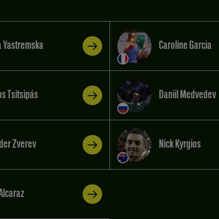
 Yastremska
Caroline Garcia
s Tsitsipás
Daniil Medvedev
der Zverev
Nick Kyrgios
Alcaraz