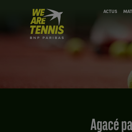
We
ACTUS
MAT
are
Tennis
by
BNP
Paribas
Accueil
Agacé pa