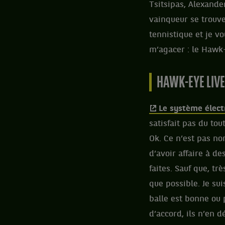
Tsitsipas, Alexander
vainqueur se trouve
tennistique et je v
m’agacer : le Hawk-
HAWK-EYE LIVE
Le système élec
satisfait pas du tou
Ok. Ce n’est pas non
d’avoir affaire à d
faites. Sauf que, t
que possible. Je sui
balle est bonne ou 
d’accord, ils n’en d