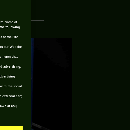
ite. Some of
 the following
s of the Site
on our Website
sements that
ed advertising,
advertising
with the social
 external site;
drawn at any