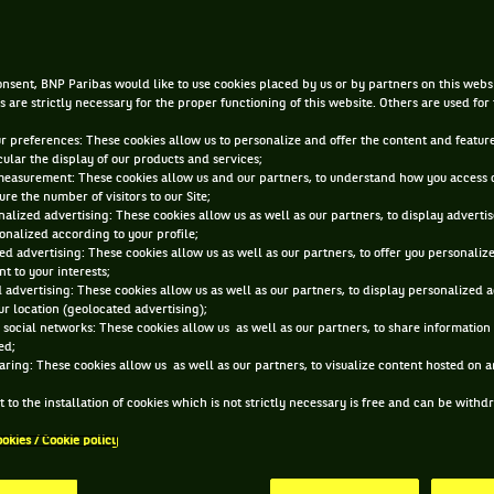
|
28 MARS 2022, 15:39:00
PAR
ELI WEINSTEIN
nsent, BNP Paribas would like to use cookies placed by us or by partners on this webs
s are strictly necessary for the proper functioning of this website. Others are used for
ur preferences: These cookies allow us to personalize and offer the content and feature
cular the display of our products and services;
measurement: These cookies allow us and our partners, to understand how you access 
re the number of visitors to our Site;
alized advertising: These cookies allow us as well as our partners, to display adverti
onalized according to your profile;
ed advertising: These cookies allow us as well as our partners, to offer you personaliz
t to your interests;
 advertising: These cookies allow us as well as our partners, to display personalized 
r location (geolocated advertising);
 social networks: These cookies allow us as well as our partners, to share information 
ed;
aring: These cookies allow us as well as our partners, to visualize content hosted on an
 to the installation of cookies which is not strictly necessary is free and can be with
ookies / Cookie policy