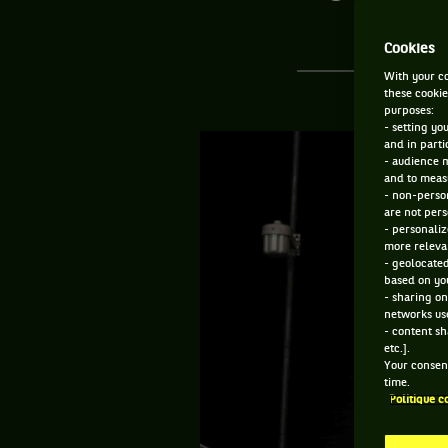
Cookies
With your co
these cookie
purposes:
- setting yo
and in parti
- audience 
and to measu
- non-person
are not pers
- personaliz
more relevan
- geolocated
based on you
- sharing on
networks us
- content sh
etc.].
Your consent
time.
Politique c