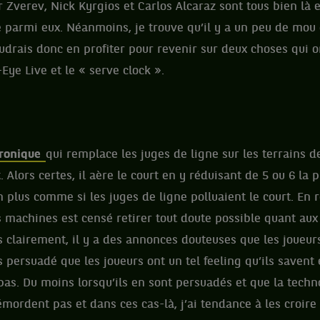
 Zverev, Nick Kyrgios et Carlos Alcaraz sont tous bien là e
 parmi eux. Néanmoins, je trouve qu’il y a un peu de mou d
oudrais donc en profiter pour revenir sur deux choses qui 
Eye Live et le « serve clock ».
tronique
qui remplace les juges de ligne sur les terrains 
t. Alors certes, il aère le court en y réduisant de 5 ou 6 l
 plus comme si les juges de ligne polluaient le court. En r
es machines est censé retirer tout doute possible quant au
rès clairement, il y a des annonces douteuses que les joueur
s persuadé que les joueurs ont un tel feeling qu’ils savent
pas. Du moins lorsqu’ils en sont persuadés et que la techn
émordent pas et dans ces cas-là, j’ai tendance à les croire