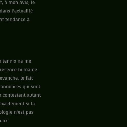
t, à mon avis, le
ans l’actualité
ont tendance à
de tennis ne me
a présence humaine.
evanche, le fait
x annonces qui sont
s contestent autant
 exactement si la
ologie n’est pas
 eux.