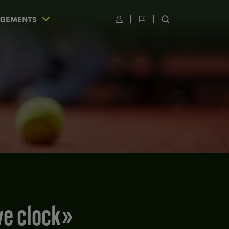
AGEMENTS
Utilisateur
Changer
RECHERCHER
de
SUR
langue
LE
SITE
S
ve clock »