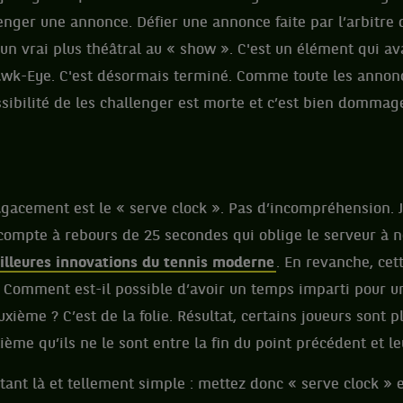
lenger une annonce. Défier une annonce faite par l’arbitre 
 un vrai plus théâtral au « show ». C'est un élément qui av
Hawk-Eye. C'est désormais terminé. Comme toute les annon
ossibilité de les challenger est morte et c’est bien dommag
gacement est le « serve clock ». Pas d’incompréhension. J
 compte à rebours de 25 secondes qui oblige le serveur à n
illeures innovations du tennis moderne
. En revanche, cet
. Comment est-il possible d’avoir un temps imparti pour u
xième ? C’est de la folie. Résultat, certains joueurs sont p
ième qu’ils ne le sont entre la fin du point précédent et l
rtant là et tellement simple : mettez donc « serve clock » 