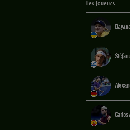
Les joueurs
Dayana
Stéfano
Alexan
Carlos 