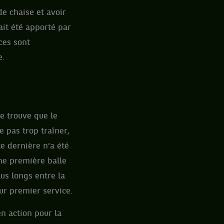
de chaise et avoir
ait été apporté par
ces sont
e.
e trouve que le
e pas trop traîner,
te dernière n’a été
ne première balle
lus longs entre la
eur premier service.
en action pour la