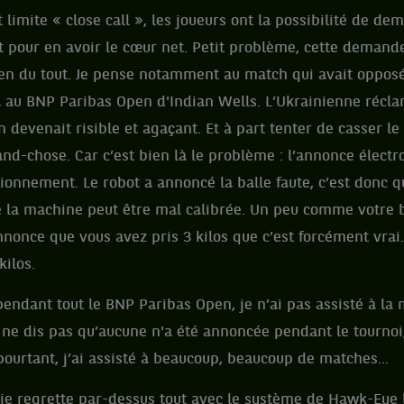
 limite « close call », les joueurs ont la possibilité de de
t pour en avoir le cœur net. Petit problème, cette demande 
rien du tout. Je pense notamment au match qui avait opposé
au BNP Paribas Open d'Indian Wells. L’Ukrainienne récla
n devenait risible et agaçant. Et à part tenter de casser le
and-chose. Car c’est bien là le problème : l’annonce électr
ionnement. Le robot a annoncé la balle faute, c’est donc qu
ue la machine peut être mal calibrée. Un peu comme votre b
nonce que vous avez pris 3 kilos que c’est forcément vrai. P
kilos.
: pendant tout le BNP Paribas Open, je n’ai pas assisté à l
e ne dis pas qu’aucune n'a été annoncée pendant le tourno
 pourtant, j’ai assisté à beaucoup, beaucoup de matches...
je regrette par-dessus tout avec le système de Hawk-Eye li