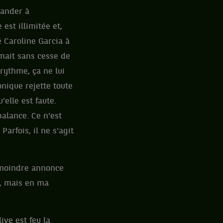
mander à
est illimitée et,
 Caroline Garcia à
mait sans cesse de
 rythme, ça ne lui
onique rejette toute
’elle est faute.
alance. Ce n’est
arfois, il ne s'agit
a moindre annonce
i, mais en ma
ve est feu la