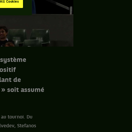
All Cookies
u système
ositif
lant de
k » soit assumé
 au tournoi. Du
dvedev, Stefanos