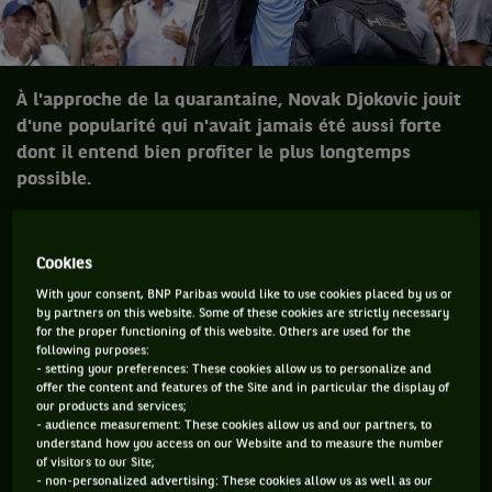
À l'approche de la quarantaine, Novak Djokovic jouit
d'une popularité qui n'avait jamais été aussi forte
dont il entend bien profiter le plus longtemps
possible.
Fut un temps où
Novak Djokovic
célébrait ses victoires en
pointant sa raquette vers le ciel, comme pour en capter «
Cookies
l’énergie » avant de la rediriger vers le public depuis son
With your consent, BNP Paribas would like to use cookies placed by us or
by partners on this website. Some of these cookies are strictly necessary
cœur. Longtemps, tout cet amour envoyé est resté un
for the proper functioning of this website. Others are used for the
tantinet unilatéral. Une (trop grande ?) partie des courtisés
following purposes:
- setting your preferences: These cookies allow us to personalize and
se murait dans l’ignorance à son égard, voire le rejet.
offer the content and features of the Site and in particular the display of
our products and services;
Mais le courtisan, habillé d'un palmarès « goatesque » ,
- audience measurement: These cookies allow us and our partners, to
personnalité de mieux en mieux comprise, a fini par briser les
understand how you access on our Website and to measure the number
of visitors to our Site;
briques pour conquérir de plus en plus d’âmes. Le point de
- non-personalized advertising: These cookies allow us as well as our