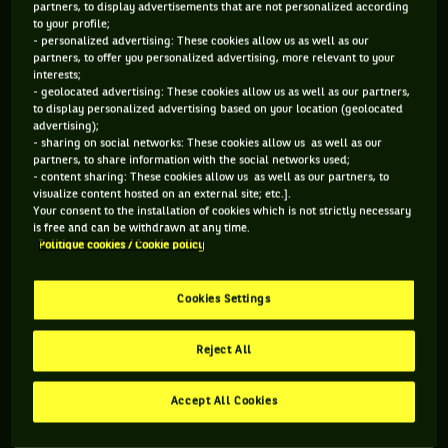
partners, to display advertisements that are not personalized according
bascule le plus marquant ayant été
la finale de l’US Open
to your profile;
2021
.
- personalized advertising: These cookies allow us as well as our
partners, to offer you personalized advertising, more relevant to your
interests;
US OPEN 2021 : DJOKOVIC TOUCHÉ EN PLEIN CŒUR
- geolocated advertising: These cookies allow us as well as our partners,
to display personalized advertising based on your location (geolocated
À 6-4, 6-4, 5-4 contre lui alors que Daniil Medvedev
advertising);
- sharing on social networks: These cookies allow us as well as our
s’apprêtait à servir pour le titre, Djokovic, qui jouait pour le
partners, to share information with the social networks used;
Grand Chelem calendaire, a soudainement fondu en larme.
- content sharing: These cookies allow us as well as our partners, to
visualize content hosted on an external site; etc.].
Parce que la foule, désireuse de le voir continuer à écrire
Your consent to the installation of cookies which is not strictly necessary
l’histoire en lettres d’or, s’était mise à lui déclarer sa flamme
is free and can be withdrawn at any time.
Politique cookies / Cookie policy
comme jamais auparavant en dehors de la Serbie.
«
Les gens m’ont agréablement surpri
s, avait-t-il ensuite
Cookies Settings
confié en conf’.
Tout cet amour reçu… Je m’en souviendrai
toujours. C’est pour ça que j’ai pleuré au changement de côté
Reject All
(à 6-4, 5-4, 5-4). C’était tellement fort. Ils m’ont touché en
plein cœur.
»
Accept All Cookies