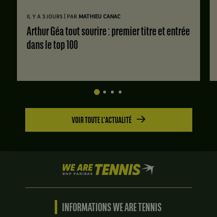
|
IL Y A 3 JOURS
PAR
MATHIEU CANAC
Arthur Géa tout sourire : premier titre et entrée
dans le top 100
VOIR TOUTE L'ACTUALITÉ
We
are
Tennis
by
BNP
INFORMATIONS WE ARE TENNIS
Paribas