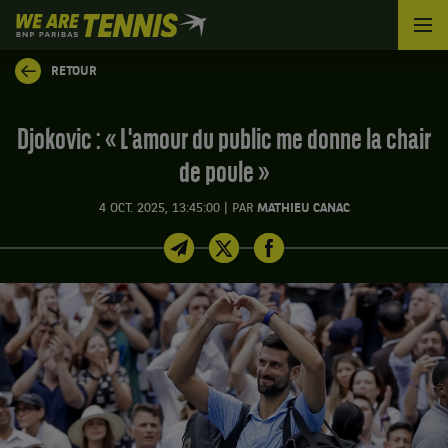
We
are
Tennis
RETOUR
by
BNP
Paribas
Djokovic : « L'amour du public me donne la chair
Accueil
de poule »
|
4 OCT. 2025, 13:45:00
PAR
MATHIEU CANAC