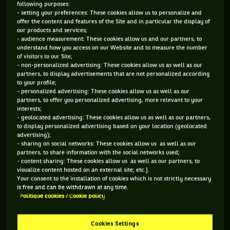
following purposes:
lièvre. À 22 ans et 125 jours, le roi de l’US Open -
l'un des
- setting your preferences: These cookies allow us to personalize and
4 fantastiques
- qui plu est tombeur
du rival Jannik Sinner
offer the content and features of the Site and in particular the display of
our products and services;
pour lui reprendre la place de n°1 mondial, compte
- audience measurement: These cookies allow us and our partners, to
désormais 6 couronnes en Grand Chelem. Seule une légende
understand how you access on our Website and to measure the number
of visitors to our Site;
affiche, de peu, une précocité plus folle encore : Björn Borg.
- non-personalized advertising: These cookies allow us as well as our
partners, to display advertisements that are not personalized according
Björn Borg : 22 ans et 32 jours
to your profile;
- personalized advertising: These cookies allow us as well as our
Carlos Alcaraz : 22 ans et 125 jours
partners, to offer you personalized advertising, more relevant to your
interests;
Rafael Nadal : 22 ans et 243 jours
- geolocated advertising: These cookies allow us as well as our partners,
to display personalized advertising based on your location (geolocated
Mats Wilander : 23 ans et 287 jours
advertising);
- sharing on social networks: These cookies allow us as well as our
Pete Sampras : 23 ans et 332 jours
partners, to share information with the social networks used;
- content sharing: These cookies allow us as well as our partners, to
Pour consulter le contenu lié, rendez-vous sur X (ex Twitter)
visualize content hosted on an external site; etc.].
via ce
lien
.
Your consent to the installation of cookies which is not strictly necessary
is free and can be withdrawn at any time.
Politique cookies / Cookie policy
ÊTRE PRÉCOCE, ET SAVOIR DURER
Novak Djokovic
, lui, a dû patienter jusqu’à ses 25
Cookies Settings