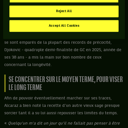
printemps pour atteindre cette barre. Mais pas de quoi
l’empêcher de devenir l’homme le plus titré de l’histoire en
Reject All
Majeurs.
Accept All Cookies
Pour monter sur le trône, le Serbe, au-delà de courir vite ou
de partir à point, a su ménager sa monture. Si Borg et Nadal
se sont emparés de la plupart des records de précocité,
Djokovic - quadruple demi-finaliste de GC en 2025, année de
ses 38 ans - a mis la main sur bon nombre de ceux
concernant la longévité.
SE CONCENTRER SUR LE MOYEN TERME, POUR VISER
LE LONG TERME
Afin de pouvoir éventuellement marcher sur ses traces,
Alcaraz a bien noté la recette d’un autre vieux sage presque
sorcier tant il a su lui aussi repousser les limites du temps.
«
Quelqu’un m’a dit un jour qu’il ne fallait pas penser à être