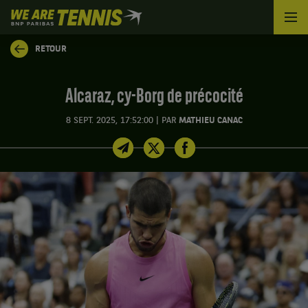
We
are
Tennis
RETOUR
by
BNP
Paribas
Alcaraz, cy-Borg de précocité
Accueil
|
8 SEPT. 2025, 17:52:00
PAR
MATHIEU CANAC