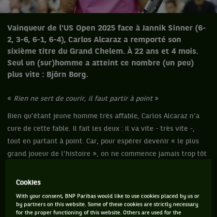
Vainqueur de l'US Open 2025 face à Jannik Sinner (6-
2, 3-6, 6-1, 6-4), Carlos Alcaraz a remporté son
sixième titre du Grand Chelem. À 22 ans et 4 mois.
Seul un (sur)homme a atteint ce nombre (un peu)
plus vite : Björn Borg.
«
Rien ne sert de courir, il faut partir à point
»
Bien qu’étant jeune homme très affable, Carlos Alcaraz n’a
cure de cette fable. Il fait les deux : il va vite - très vite -,
tout en partant à point. Car, pour espérer devenir « le plus
grand joueur de l’histoire », on ne commence jamais trop tôt
à empiler les trophées.
Cookies
DERRIÈRE BORG, MAIS DEVANT NADAL
With your consent, BNP Paribas would like to use cookies placed by us or
by partners on this website. Some of these cookies are strictly necessary
Et dans ce domaine, l’Espagnol est lancé à une allure de
for the proper functioning of this website. Others are used for the