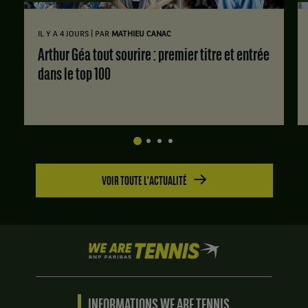
|
IL Y A 4 JOURS
PAR
MATHIEU CANAC
Arthur Géa tout sourire : premier titre et entrée
dans le top 100
VOIR TOUTE L'ACTUALITÉ
We
are
Tennis
by
BNP
INFORMATIONS WE ARE TENNIS