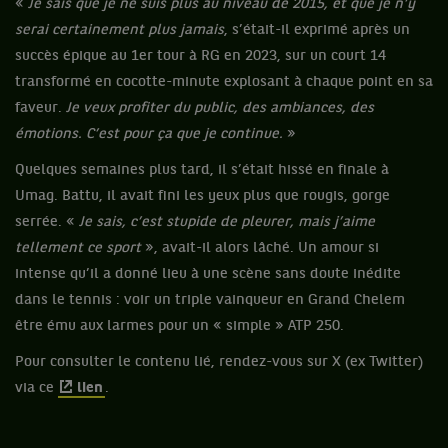
«
Je sais que je ne suis plus au niveau de 2015, et que je n’y
serai certainement plus jamais
, s’était-il exprimé après un
succès épique au 1er tour à RG en 2023, sur un court 14
transformé en cocotte-minute explosant à chaque point en sa
faveur.
Je veux profiter du public, des ambiances, des
émotions. C’est pour ça que je continue.
»
Quelques semaines plus tard, il s’était hissé en finale à
Umag. Battu, il avait fini les yeux plus que rougis, gorge
serrée. «
Je sais, c’est stupide de pleurer, mais j’aime
tellement ce sport
», avait-il alors lâché. Un amour si
intense qu’il a donné lieu à une scène sans doute inédite
dans le tennis : voir un triple vainqueur en Grand Chelem
être ému aux larmes pour un « simple » ATP 250.
Pour consulter le contenu lié, rendez-vous sur X (ex Twitter)
via ce
lien
.