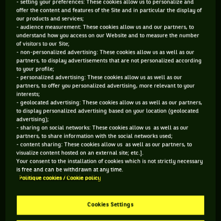
- setting your preferences: These cookies allow us to personalize and
offer the content and features of the Site and in particular the display of
meilleurs de la planète : défaite 6-4, 7-6⁵ contre Ruud dans
our products and services;
son pays natal, et 4-6, 7-6⁵, 6-4 face à Musetti dans la cité
- audience measurement: These cookies allow us and our partners, to
understand how you access on our Website and to measure the number
surplombée par l’Acropole.
of visitors to our Site;
- non-personalized advertising: These cookies allow us as well as our
partners, to display advertisements that are not personalized according
to your profile;
- personalized advertising: These cookies allow us as well as our
Vous devez accepter les cookies de type
partners, to offer you personalized advertising, more relevant to your
"Réseaux sociaux" pour pouvoir accéder à ce
interests;
- geolocated advertising: These cookies allow us as well as our partners,
contenu
to display personalized advertising based on your location (geolocated
advertising);
- sharing on social networks: These cookies allow us as well as our
GÉRER MES PRÉFÉRENCES
partners, to share information with the social networks used;
- content sharing: These cookies allow us as well as our partners, to
visualize content hosted on an external site; etc.].
Your consent to the installation of cookies which is not strictly necessary
is free and can be withdrawn at any time.
Politique cookies / Cookie policy
Cookies Settings