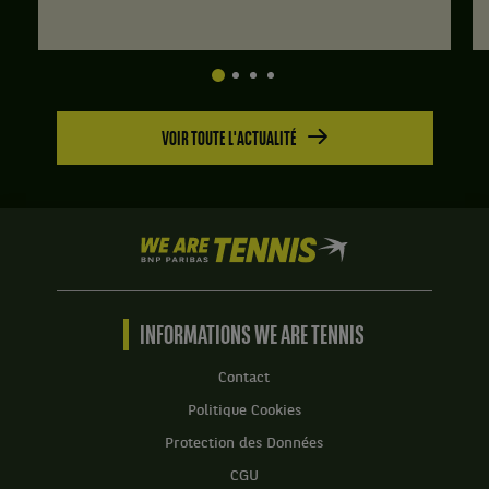
VOIR TOUTE L'ACTUALITÉ
We
are
Tennis
by
BNP
INFORMATIONS WE ARE TENNIS
Paribas
Accueil
Contact
Politique Cookies
Protection des Données
CGU