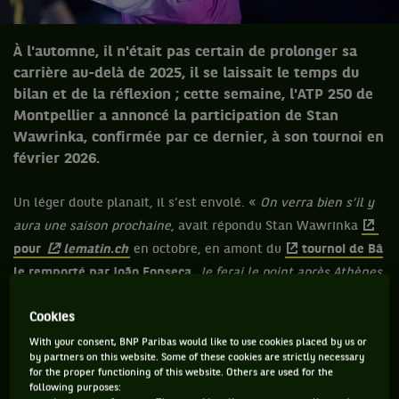
À l'automne, il n'était pas certain de prolonger sa
carrière au-delà de 2025, il se laissait le temps du
bilan et de la réflexion ; cette semaine, l'ATP 250 de
Montpellier a annoncé la participation de Stan
Wawrinka, confirmée par ce dernier, à son tournoi en
février 2026.
Un léger doute planait, il s’est envolé. «
On verra bien s’il y
aura une saison prochaine
, avait répondu Stan Wawrinka
pour
lematin.ch
en octobre, en amont du
tournoi de Bâ
le remporté par João Fonseca
.
Je ferai le point après Athènes.
Mais oui, j’espère jouer encore un peu l’année prochaine.
»
Cookies
En venant à bout de Kecmanović en Suisse, puis de van de
With your consent, BNP Paribas would like to use cookies placed by us or
Zandschulp en Grèce, le Vaudois s’est rassuré. Outre ces 3e
by partners on this website. Some of these cookies are strictly necessary
for the proper functioning of this website. Others are used for the
et 4e victoires de la saison sur le circuit principal, il a aussi
following purposes:
donné du fil à retordre à des joueurs comptant parmi les