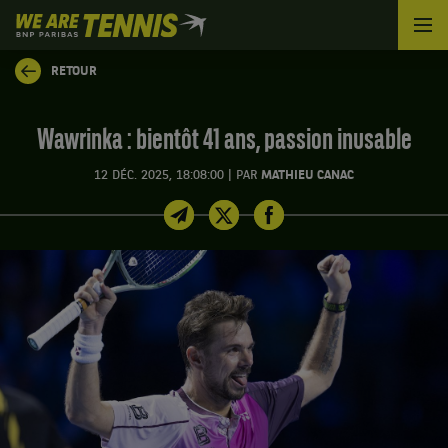
We
are
Tennis
RETOUR
by
BNP
Paribas
Wawrinka : bientôt 41 ans, passion inusable
Accueil
|
12 DÉC. 2025, 18:08:00
PAR
MATHIEU CANAC