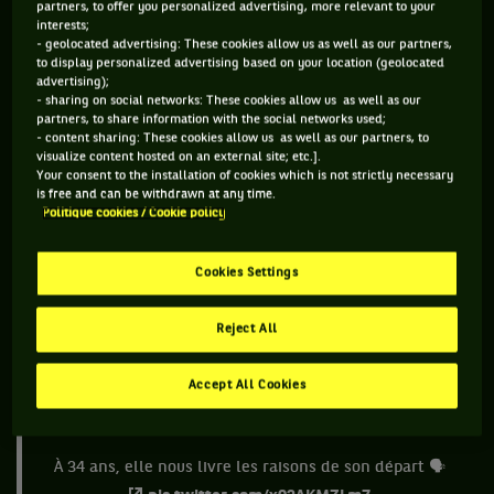
partners, to offer you personalized advertising, more relevant to your
interests;
- geolocated advertising: These cookies allow us as well as our partners,
to display personalized advertising based on your location (geolocated
advertising);
- sharing on social networks: These cookies allow us as well as our
partners, to share information with the social networks used;
- content sharing: These cookies allow us as well as our partners, to
visualize content hosted on an external site; etc.].
Your consent to the installation of cookies which is not strictly necessary
is free and can be withdrawn at any time.
Politique cookies / Cookie policy
C’est donc tout récemment, à savoir le week-end dernier,
qu’Alizé Cornet a pris la parole sur Canal + (choix intrigant de
média, vu qu’ils ne font quasiment plus de tennis), pour faire
Cookies Settings
une double annonce : Roland-Garros 2024 sera son dernier et
Reject All
dans la foulée du tournoi, elle prendra sa retraite.
EXCLU :
@alizecornet
annonce pour CANAL+ qu'elle
Accept All Cookies
prendra sa retraite après Roland-Garros❗️
À 34 ans, elle nous livre les raisons de son départ 🗣️