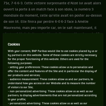
71e, 7-6 6-3. Cette victoire surprenante d'Alizé lui avait alors
ouvert la porte à un match face à son idole, la numéro 3
mondiale du moment, celle qu’elle avait en poster au-dessus
de son lit. Elle finira par perdre 6-0 6-2 face à Amélie
Mauresmo, mais peu importe car, on le sait maintenant, il
s’agissait là de la ligne de départ d’un marathon long de 19
ans.
Cookies
With your consent, BNP Paribas would like to use cookies placed by us or
by partners on this website. Some of these cookies are strictly necessary
for the proper functioning of this website. Others are used for the
Vous devez accepter les cookies de type
following purposes:
"Réseaux sociaux" pour pouvoir accéder à ce
- setting your preferences: These cookies allow us to personalize and
offer the content and features of the Site and in particular the display of
contenu
our products and services;
- audience measurement: These cookies allow us and our partners, to
understand how you access on our Website and to measure the number
GÉRER MES PRÉFÉRENCES
of visitors to our Site;
- non-personalized advertising: These cookies allow us as well as our
partners, to display advertisements that are not personalized according
to your profile;
- personalized advertising: These cookies allow us as well as our