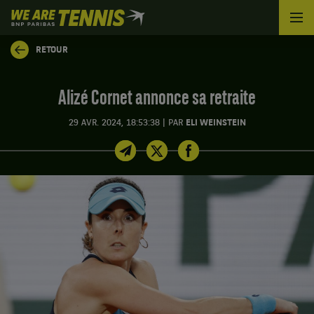
We
are
Tennis
RETOUR
by
BNP
Paribas
Alizé Cornet annonce sa retraite
Accueil
|
29 AVR. 2024, 18:53:38
PAR
ELI WEINSTEIN