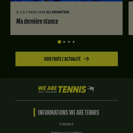
|
IL Y A 7 MOIS
PAR
ELI WEINSTEIN
Ma dernière stance
VOIR TOUTE L'ACTUALITÉ
We
are
Tennis
by
BNP
INFORMATIONS WE ARE TENNIS
Paribas
Accueil
Contact