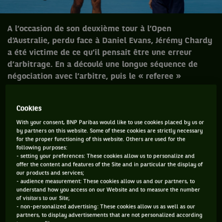
A l’occasion de son deuxième tour à l’Open
d’Australie, perdu face à Daniel Evans, Jérémy Chardy
a été victime de ce qu’il pensait être une erreur
d’arbitrage. En a découlé une longue séquence de
négociation avec l’arbitre, puis le « referee »
(superviseur). Résultat : ça n’a rien changé.
Cookies
Jérémy Chardy est un homme hyperactif. En plus d’être à
With your consent, BNP Paribas would like to use cookies placed by us or
nouveau joueur de tennis professionnel (en simple et en
by partners on this website. Some of these cookies are strictly necessary
double !), car débarrassé des pépins physiques qui l’avaient
for the proper functioning of this website. Others are used for the
following purposes:
obligé à se mettre en retrait depuis un an et demi, il est
- setting your preferences: These cookies allow us to personalize and
également entraîneur d’Ugo Humbert (toujours en lice en
offer the content and features of the Site and in particular the display of
our products and services;
simple à Melbourne) et directeur du Challenger de Pau.
- audience measurement: These cookies allow us and our partners, to
understand how you access on our Website and to measure the number
C’est sur son statut de joueur de simple que je souhaiterais
of visitors to our Site;
- non-personalized advertising: These cookies allow us as well as our
m’attarder.
partners, to display advertisements that are not personalized according