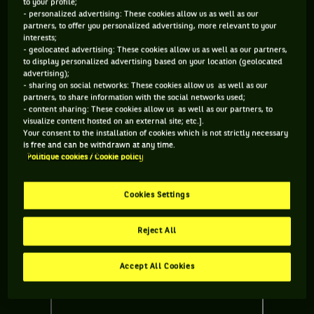
to your profile;
Après sa brillante entrée en matière face au Colombien
- personalized advertising: These cookies allow us as well as our
Daniel Galan, le Français était opposé au Britannique Daniel
partners, to offer you personalized advertising, more relevant to your
interests;
Evans. Le score était de trois jeux partout au premier set et
- geolocated advertising: These cookies allow us as well as our partners,
« Jim » faisait face à une balle de break quand il s’est passé
to display personalized advertising based on your location (geolocated
advertising);
ça :
- sharing on social networks: These cookies allow us as well as our
partners, to share information with the social networks used;
- content sharing: These cookies allow us as well as our partners, to
visualize content hosted on an external site; etc.].
Your consent to the installation of cookies which is not strictly necessary
Vous devez accepter les cookies de type
is free and can be withdrawn at any time.
"Réseaux sociaux" pour pouvoir accéder à ce
Politique cookies / Cookie policy
contenu
Cookies Settings
GÉRER MES PRÉFÉRENCES
Reject All
Accept All Cookies