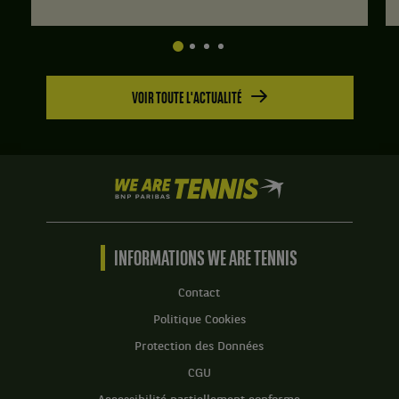
VOIR TOUTE L'ACTUALITÉ
We
are
Tennis
by
BNP
INFORMATIONS WE ARE TENNIS
Paribas
Accueil
Contact
Politique Cookies
Protection des Données
CGU