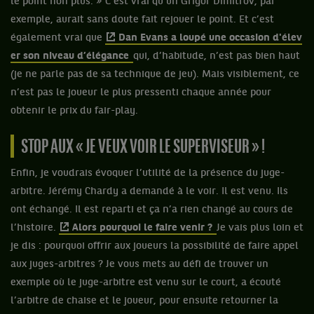
le point non plus. » C’est vrai qu’un Grigor Dimitrov, par
exemple, aurait sans doute fait rejouer le point. Et c’est
également vrai que
Dan Evans a loupé une occasion d'élev
er son niveau d’élégance
qui, d’habitude, n’est pas bien haut
(je ne parle pas de sa technique de jeu). Mais visiblement, ce
n’est pas le joueur le plus pressenti chaque année pour
obtenir le prix du fair-play.
STOP AUX « JE VEUX VOIR LE SUPERVISEUR » !
Enfin, je voudrais évoquer l’utilité de la présence du juge-
arbitre. Jérémy Chardy a demandé à le voir. Il est venu. Ils
ont échangé. Il est reparti et ça n’a rien changé au cours de
l’histoire.
Alors pourquoi le faire venir ?
Je vais plus loin et
je dis : pourquoi offrir aux joueurs la possibilité de faire appel
aux juges-arbitres ? Je vous mets au défi de trouver un
exemple où le juge-arbitre est venu sur le court, a écouté
l’arbitre de chaise et le joueur, pour ensuite retourner la