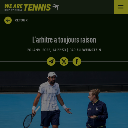
We
are
Tennis
RETOUR
by
BNP
Paribas
L’arbitre a toujours raison
Accueil
|
20 JANV. 2023, 14:22:53
PAR
ELI WEINSTEIN