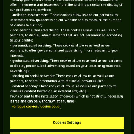
Bienvenue aux… nonuplés ! Au Maroc, Halima Cissé, une
offer the content and features of the Site and in particular the display of
Malienne de 25 ans, donne naissance à pas moins de neuf
our products and services;
- audience measurement: These cookies allow us and our partners, to
enfants d’un seul coup. De quoi remplir les tribunes des
understand how you access on our Website and to measure the number
tournois ATP et WTA de Rome, où le public sera autorisé à
of visitors to our Site;
- non-personalized advertising: These cookies allow us as well as our
partir des huitièmes de finale. Par contre, pas la peine d’aller
partners, to display advertisements that are not personalized according
à Budapest : le Covid force la Fédération internationale (ITF)
to your profile;
- personalized advertising: These cookies allow us as well as our
à chercher une nouvelle ville hôte pour l’édition 2021 de la
partners, to offer you personalized advertising, more relevant to your
Billie Jean King Cup, nouveau format de l’ancienne Fed Cup.
interests;
- geolocated advertising: These cookies allow us as well as our partners,
Interminable casse-tête, là-aussi.
to display personalized advertising based on your location (geolocated
advertising);
- sharing on social networks: These cookies allow us as well as our
partners, to share information with the social networks used;
- content sharing: These cookies allow us as well as our partners, to
MERCREDI 5 MAI
visualize content hosted on an external site; etc.].
Your consent to the installation of cookies which is not strictly necessary
Biella, Italie. Pour sécher un court au beau milieu du tournoi
is free and can be withdrawn at any time.
Politique cookies / Cookie policy
Challenger organisé dans le Piémont, les organisateurs
décident d’utiliser… des flammes. Une pratique interdite en
Cookies Settings
France, mais
pas si rare
. Pendant ce temps-là, après avoir
gagné une voiture Mitsubishi Lancer Evolution de neuvième