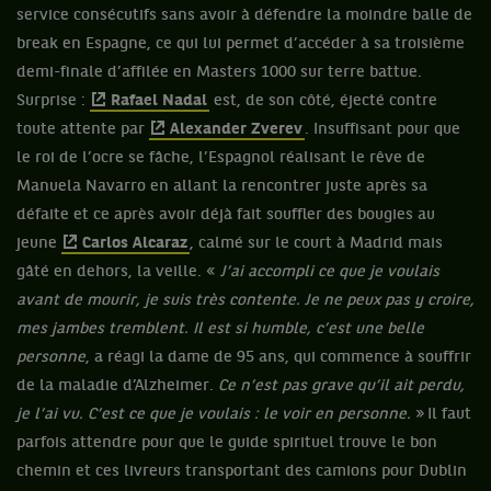
service consécutifs sans avoir à défendre la moindre balle de
break en Espagne, ce qui lui permet d’accéder à sa troisième
demi-finale d’affilée en Masters 1000 sur terre battue.
Surprise :
Rafael Nadal
est, de son côté, éjecté contre
toute attente par
Alexander Zverev
. Insuffisant pour que
le roi de l’ocre se fâche, l’Espagnol réalisant le rêve de
Manuela Navarro en allant la rencontrer juste après sa
défaite et ce après avoir déjà fait souffler des bougies au
jeune
Carlos Alcaraz
, calmé sur le court à Madrid mais
gâté en dehors, la veille. «
J’ai accompli ce que je voulais
avant de mourir, je suis très contente. Je ne peux pas y croire,
mes jambes tremblent. Il est si humble, c’est une belle
personne
, a réagi la dame de 95 ans, qui commence à souffrir
de la maladie d’Alzheimer.
Ce n’est pas grave qu’il ait perdu,
je l’ai vu. C’est ce que je voulais : le voir en personne.
» Il faut
parfois attendre pour que le guide spirituel trouve le bon
chemin et ces livreurs transportant des camions pour Dublin