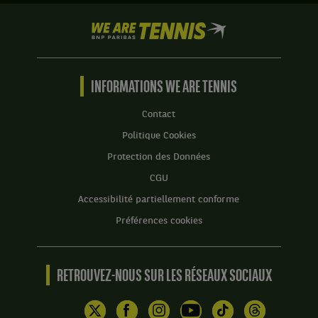
We
are
Tennis
by
BNP
INFORMATIONS WE ARE TENNIS
Paribas
Accueil
Contact
Politique Cookies
Protection des Données
CGU
Accessibilité partiellement conforme
Préférences cookies
RETROUVEZ-NOUS SUR LES RÉSEAUX SOCIAUX