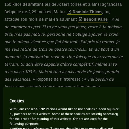
150 kilos délimitant les deux territoires et a ainsi agrandi la
Belgique de 2,29 mètres. Malin.
Dominic Thiem
, lui,
attaque son mois de mai en allumant
Benoît Paire
: «
Je
ne comprends pas. Si tu ne veux pas jouer, reste à la maison.
Si tu n'es pas motivé, personne ne t'oblige à jouer. Je crois
que le mieux, c'est ce que j'ai fait moi : j'ai pris du temps, je
me suis retiré de trois ou quatre tournois… Et, au bout d'un
moment, la motivation revient. Une fois que tu arrives sur le
terrain, tu dois être capable d'être compétitif, même si tu
n'es pas à 100 %. Mais si tu n'as pas envie de jouer, prends
des vacances.
» Réponse de l’intéressé : «
J’ai besoin de
bosser pour prendre des vacances.
» Une énigme
permanente.
Cookies
With your consent, BNP Paribas would like to use cookies placed by us or
by partners on this website. Some of these cookies are strictly necessary
MARDI 4 MAI
for the proper functioning of this website. Others are used for the
following purposes:
- setting your preferences: These cookies allow us to personalize and