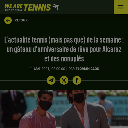
We
are
Tennis
RETOUR
by
BNP
Paribas
L’actualité tennis (mais pas que) de la semaine :
Accueil
un gâteau d’anniversaire de rêve pour Alcaraz
et des nonuplés
|
11 MAI 2021, 06:00:00
PAR
FLORIAN CADU