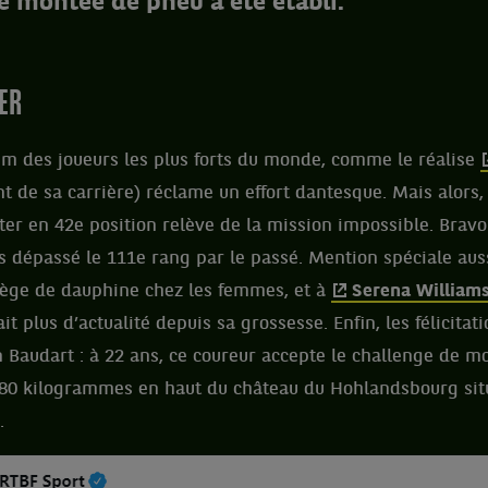
e montée de pneu a été établi.
IER
um des joueurs les plus forts du monde, comme le réalise
t de sa carrière) réclame un effort dantesque. Mais alors,
ter en 42e position relève de la mission impossible. Brav
is dépassé le 111e rang par le passé. Mention spéciale aus
iège de dauphine chez les femmes, et à
Serena William
it plus d’actualité depuis sa grossesse. Enfin, les félicitat
 Baudart : à 22 ans, ce coureur accepte le challenge de m
80 kilogrammes en haut du château du Hohlandsbourg si
.