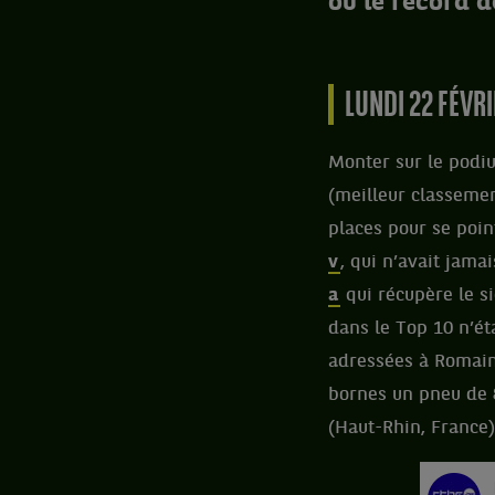
où le record d
LUNDI 22 FÉVR
Monter sur le podi
(meilleur classemen
places pour se poin
v
, qui n’avait jama
a
qui récupère le s
dans le Top 10 n’éta
adressées à Romain
bornes un pneu de 
(Haut-Rhin, France)