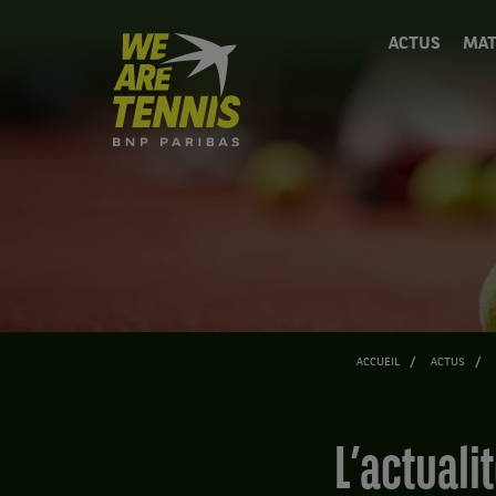
We
ACTUS
MAT
are
Tennis
by
BNP
Paribas
Accueil
ACCUEIL
ACTUS
L’actualité tennis (mais pas que) de la semaine :