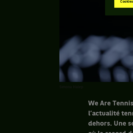
Cookies
Simona Halep
We Are Tennis
l’actualité te
dehors. Une s