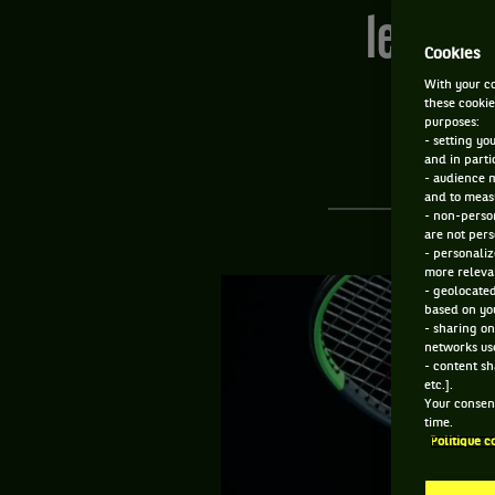
le vacc
Cookies
With your co
these cookie
purposes:
- setting yo
and in parti
- audience 
and to measu
- non-person
are not pers
- personaliz
more relevan
- geolocated
based on you
- sharing on
networks us
- content sh
etc.].
Your consent
time.
Politique c