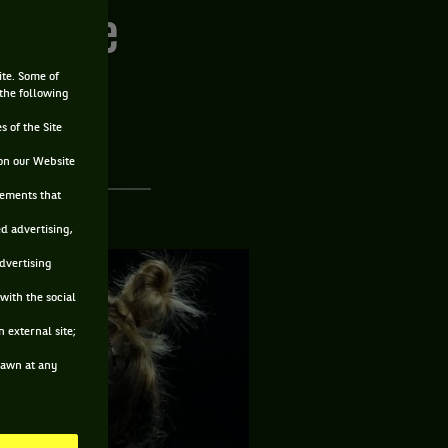
ontée de
ite. Some of
 the following
s of the Site
on our Website
sements that
ed advertising,
advertising
with the social
 external site;
drawn at any