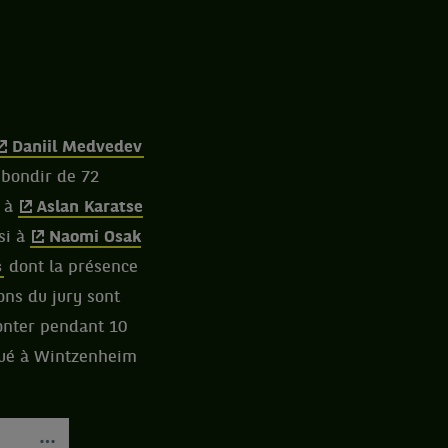
Daniil Medvedev
 bondir de 72
o à
Aslan Karatse
si à
Naomi Osak
s
dont la présence
ions du jury sont
onter pendant 10
tué à Wintzenheim