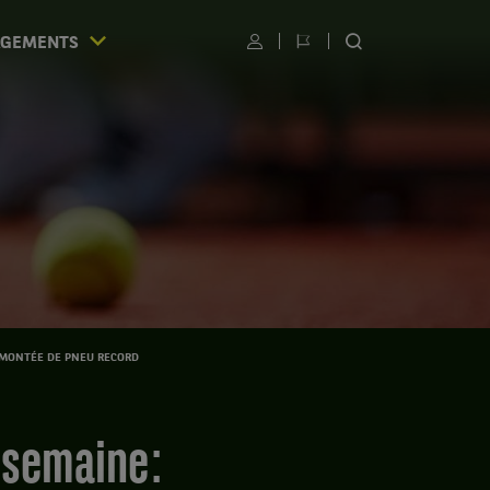
AGEMENTS
Utilisateur
Changer
RECHERCHER
de
SUR
langue
LE
SITE
S
E MONTÉE DE PNEU RECORD