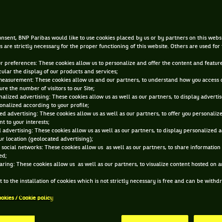
in de Simona Halep et une m
pneu record
nsent, BNP Paribas would like to use cookies placed by us or by partners on this webs
s are strictly necessary for the proper functioning of this website. Others are used for
ur preferences: These cookies allow us to personalize and offer the content and feature
|
2 MARS 2021, 06:00:00
PAR
FLORIAN CADU
cular the display of our products and services;
measurement: These cookies allow us and our partners, to understand how you access 
re the number of visitors to our Site;
alized advertising: These cookies allow us as well as our partners, to display adverti
onalized according to your profile;
ed advertising: These cookies allow us as well as our partners, to offer you personaliz
t to your interests;
 advertising: These cookies allow us as well as our partners, to display personalized 
r location (geolocated advertising);
 social networks: These cookies allow us as well as our partners, to share information 
ed;
aring: These cookies allow us as well as our partners, to visualize content hosted on an
 to the installation of cookies which is not strictly necessary is free and can be with
ookies / Cookie policy