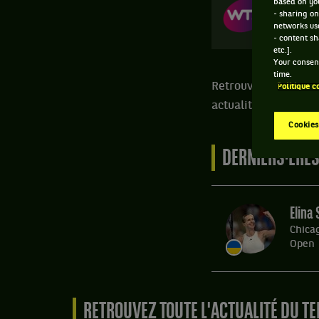
based on you
CHI
- sharing on
23-0
networks us
- content sh
etc.].
Your consent
time.
Retrouvez toutes le
Politique c
actualités des joue
Cookies
DERNIERS·ÈRE
Elina 
Chica
Open
RETROUVEZ TOUTE L'ACTUALITÉ DU TE