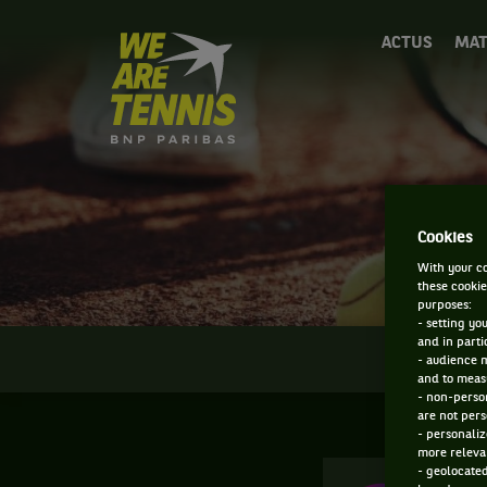
We
ACTUS
MAT
are
Tennis
by
BNP
Paribas
Accueil
Cookies
With your co
these cookie
purposes:
- setting yo
and in parti
INFOS
- audience 
and to measu
- non-person
are not pers
- personaliz
more relevan
- geolocated