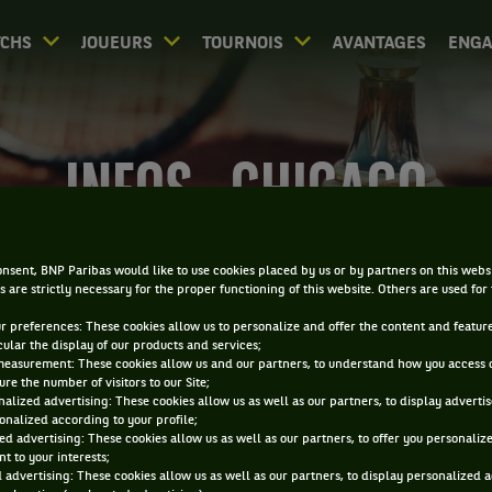
CHS
JOUEURS
TOURNOIS
AVANTAGES
ENG
INFOS - CHICAGO
nsent, BNP Paribas would like to use cookies placed by us or by partners on this webs
s are strictly necessary for the proper functioning of this website. Others are used for
ur preferences: These cookies allow us to personalize and offer the content and feature
cular the display of our products and services;
0
DIRECT
RÉSULTATS
PA
measurement: These cookies allow us and our partners, to understand how you access 
re the number of visitors to our Site;
alized advertising: These cookies allow us as well as our partners, to display adverti
onalized according to your profile;
ACCUEIL
TOURNOIS
CHICAGO
ed advertising: These cookies allow us as well as our partners, to offer you personaliz
t to your interests;
 advertising: These cookies allow us as well as our partners, to display personalized 