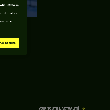
with the social
DUR
 external site;
drawn at any
tchs en direct,
uve.
All Cookies
VOIR TOUTE L'ACTUALITÉ