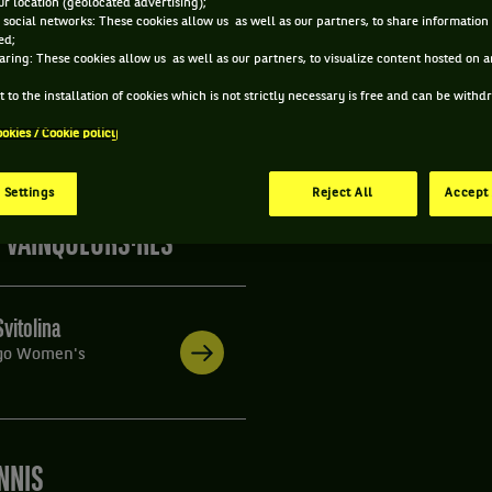
r location (geolocated advertising);
CAGO - ÉTATS-UNIS
 social networks: These cookies allow us as well as our partners, to share information 
8-2021
/
29-08-2021
WTA
ed;
aring: These cookies allow us as well as our partners, to visualize content hosted on an
 to the installation of cookies which is not strictly necessary is free and can be with
s informations du tournoi de tennis Chicago : résultats, ma
ookies / Cookie policy
urs, prochains matchs... Et parcourez le palmarès de l'épre
 Settings
Reject All
Accept 
S VAINQUEURS·RES
Svitolina
go Women's
NNIS