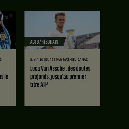
ACTU / RÉSULTATS
|
C
IL Y A 10 JOURS
PAR
MATHIEU CANAC
Luca Van Assche : des doutes
ns le
profonds, jusqu'au premier
titre ATP