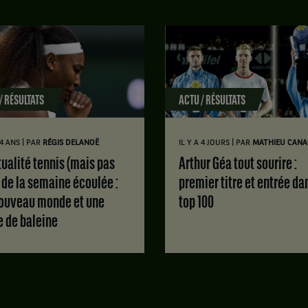
/ RÉSULTATS
ACTU / RÉSULTATS
|
|
 4 ANS
PAR
RÉGIS DELANOË
IL Y A 4 JOURS
PAR
MATHIEU CANA
Arthur Géa tout sourire :
 de la semaine écoulée :
premier titre et entrée da
ouveau monde et une
top 100
e de baleine