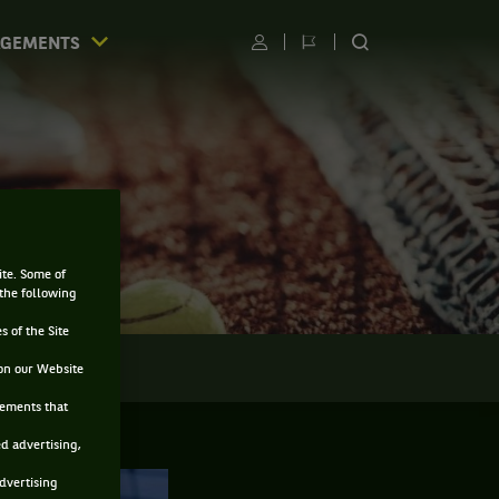
AGEMENTS
Utilisateur
Changer
RECHERCHER
de
SUR
langue
LE
SITE
ite. Some of
 the following
s of the Site
LMARÈS
on our Website
sements that
ed advertising,
advertising