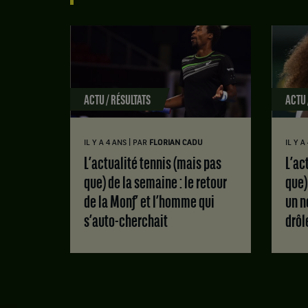
ACTU / RÉSULTATS
ACTU 
|
IL Y A 4 ANS
PAR
FLORIAN CADU
IL Y A
L’actualité tennis (mais pas
L’actualité tennis (mais pas
que) de la semaine : le retour
que)
de la Monf’ et l’homme qui
un n
s’auto-cherchait
drôl