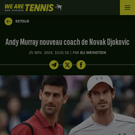
We
are
Tennis
RETOUR
by
BNP
Paribas
Andy Murray nouveau coach de Novak Djokovic
Accueil
|
25 NOV. 2024, 10:01:56
PAR
ELI WEINSTEIN