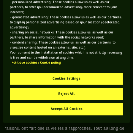
- personalized advertising: These cookies allow us as well as our
Murray n’a jamais été membre du Big 3. En revanche, il s’est
partners, to offer you personalized advertising, more relevant to your
interests;
fait une place dans le Grand 4, car il est le joueur qui a donné
- geolocated advertising: These cookies allow us as well as our partners,
le plus de fil à retordre aux trois meilleurs de l’histoire du
to display personalized advertising based on your location (geolocated
advertising);
tennis.
- sharing on social networks: These cookies allow us as well as our
partners, to share information with the social networks used;
25, CE CHIFFRE QUI LE PLACERAIT POUR L’ÉTERNITÉ
- content sharing: These cookies allow us as well as our partners, to
visualize content hosted on an external site; etc.].
COMME LE BOSS ABSOLU DU TENNIS, POINT BARRE
Your consent to the installation of cookies which is not strictly necessary
is free and can be withdrawn at any time.
Politique cookies / Cookie policy
Parmi ces trois extraterrestres, c’est avec Djokovic que
Murray était le plus proche. Rafa et Roger avaient leur
Cookies Settings
« bromance », Andy et Novak avaient eux aussi leur petite
amitié. Avec un anniversaire à une semaine d’écart - 15 mai
Reject All
1987 pour Murray et 22 mai pour Djokovic -, ils se sont de
facto côtoyés tout au long de leur formation lorsque l’âge
Accept All Cookies
détermine la compétition à laquelle on participe.
Cette proximité d’âge, ainsi que de nombreuses autres
raisons, ont fait que la vie les a rapprochés. Tout au long de