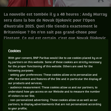
La nouvelle est tombée il y a 48 heures : Andy Murray
sera dans la box de Novak Djokovic pour l’Open
d’Australie 2025. Quel rôle tiendra exactement le
Britannique ? On n'en sait pas grand-chose pour
l'instant. Ce qui est certain, c'est que Novak Djokovic
veut mettre toutes les chances de son côté pour
remporter un 25e Grand Chelem. Et il faut croire que
Cookies
Murray en serait une.
With your consent, BNP Paribas would like to use cookies placed by us or
by partners on this website. Some of these cookies are strictly necessary
for the proper functioning of this website. Others are used for the
C’est en 2006 qu’Andy Murray et Novak Djokovic se sont
following purposes:
affrontés pour la première fois. Ce jour-là, au Masters 1000
- setting your preferences: These cookies allow us to personalize and
offer the content and features of the Site and in particular the display of
de Madrid, le Serbe s’était imposé en trois sets. Ont suivi 35
our products and services;
matchs supplémentaires. Leur face-à-face est forcément
- audience measurement: These cookies allow us and our partners, to
understand how you access on our Website and to measure the number
figé depuis août dernier, date à laquelle « Muzza » a disputé
of visitors to our Site;
- non-personalized advertising: These cookies allow us as well as our
son dernier match à l’occasion des Jeux Olympiques de Paris.
partners, to display advertisements that are not personalized according
Un face-à-face évidemment dominé par le GOAT (25-11).
to your profile;