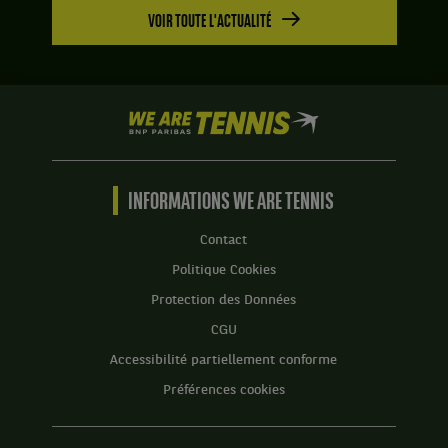
VOIR TOUTE L'ACTUALITÉ
We
are
Tennis
by
BNP
INFORMATIONS WE ARE TENNIS
Paribas
Accueil
Contact
Politique Cookies
Protection des Données
CGU
Accessibilité partiellement conforme
Préférences cookies