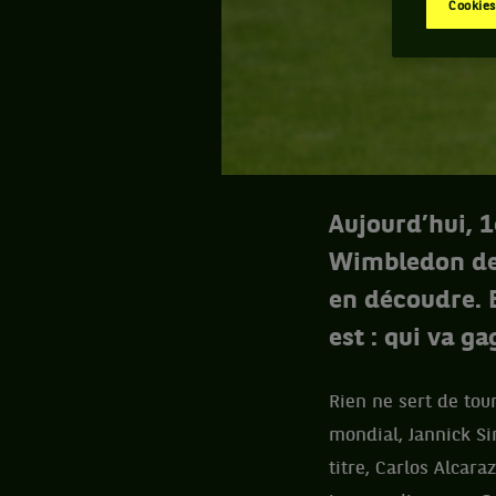
Cookies
Aujourd’hui, 1
Wimbledon de l
en découdre. 
est : qui va g
Rien ne sert de tou
mondial, Jannick Si
titre, Carlos Alcara