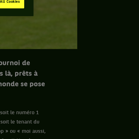
All Cookies
tournoi de
 là, prêts à
 monde se pose
 soit le numéro 1
soit le tenant du
op » ou « moi aussi,