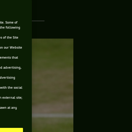
ite. Some of
 the following
s of the Site
on our Website
sements that
ed advertising,
advertising
with the social
 external site;
drawn at any