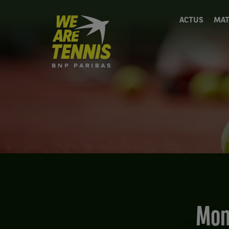
We
ACTUS
MAT
are
Tennis
by
BNP
Paribas
Accueil
Mo