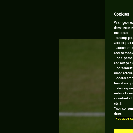
Cookies
With your co
these cookie
purposes:
- setting yo
and in parti
- audience 
and to measu
- non-person
are not pers
- personaliz
more relevan
- geolocated
based on you
- sharing on
networks us
- content sh
etc.].
Your consent
time.
Politique c