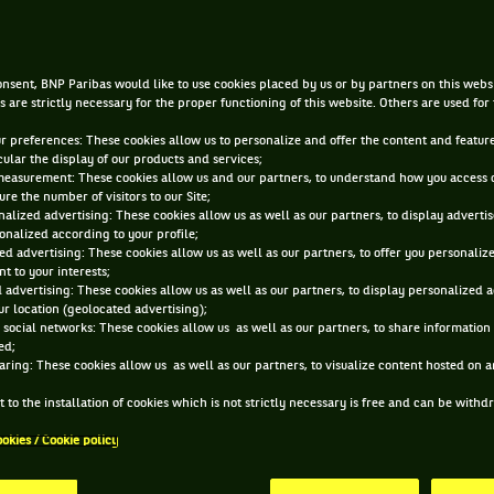
|
1 JUIL. 2024, 12:54:55
PAR
ELI WEINSTEIN
nsent, BNP Paribas would like to use cookies placed by us or by partners on this webs
s are strictly necessary for the proper functioning of this website. Others are used for
ur preferences: These cookies allow us to personalize and offer the content and feature
cular the display of our products and services;
measurement: These cookies allow us and our partners, to understand how you access 
re the number of visitors to our Site;
alized advertising: These cookies allow us as well as our partners, to display adverti
onalized according to your profile;
ed advertising: These cookies allow us as well as our partners, to offer you personaliz
t to your interests;
 advertising: These cookies allow us as well as our partners, to display personalized 
r location (geolocated advertising);
 social networks: These cookies allow us as well as our partners, to share information 
ed;
aring: These cookies allow us as well as our partners, to visualize content hosted on an
 to the installation of cookies which is not strictly necessary is free and can be with
ookies / Cookie policy