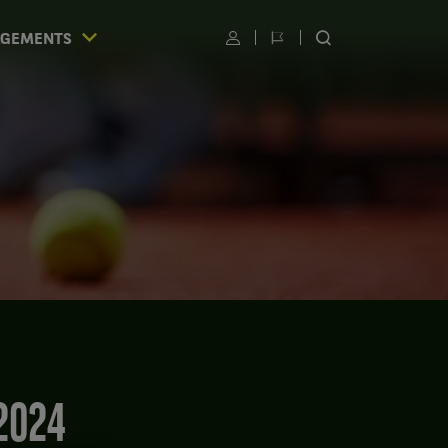
AGEMENTS
Utilisateur
Changer
RECHERCHER
de
SUR
langue
LE
SITE
S
2024