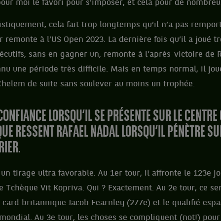
pour moi le favori pour s’imposer, et cela pour de nombre
stiquement, cela fait trop longtemps qu’il n’a pas rempor
 remonte à l’US Open 2023. La dernière fois qu’il a joué tr
cutifs, sans en gagner un, remonte à l’après-victoire de 
nnu une période très difficile. Mais en temps normal, il jo
Chelem de suite sans soulever au moins un trophée.
CONFIANCE LORSQU’IL SE PRÉSENTE SUR LE CENTRE
QUE RESSENT RAFAEL NADAL LORSQU’IL PÉNÈTRE SU
RIER.
n tirage ultra favorable. Au 1er tour, il affronte le 123e j
 le Tchèque Vit Kopriva. Qui ? Exactement. Au 2e tour, ce se
 card britannique Jacob Fearnley (277e) et le qualifié esp
ondial. Au 3e tour, les choses se compliquent (not!) pour