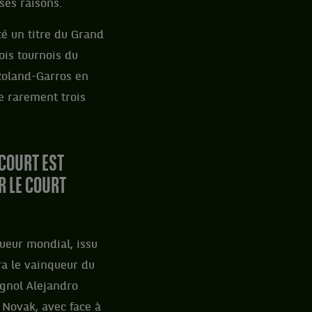
uses raisons.
té un titre du Grand
ois tournois du
Roland-Garros en
ue rarement trois
 COURT EST
R LE COURT
oueur mondial, issu
ra le vainqueur du
agnol Alejandro
 Novak, avec face à