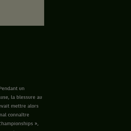
 Pendant un
ause, la blessure au
vait mettre alors
mal connaître
 Championships »,