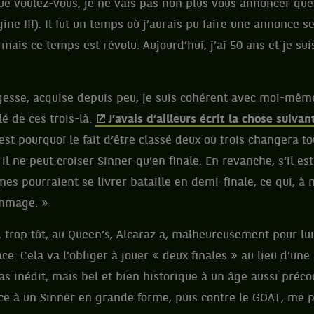
Que voulez-vous, je ne vais pas non plus vous annoncer qu
e !!!). Il fut un temps où j’aurais pu faire une annonce s
 mais ce temps est révolu. Aujourd’hui, j’ai 50 ans et je s
gesse, acquise depuis peu, je suis cohérent avec moi-même. 
lé de ces trois-là.
J’avais d’ailleurs écrit la chose suivan
 C’est pourquoi le fait d’être classé deux ou trois changera t
il ne peut croiser Sinner qu’en finale. En revanche, s’il es
es pourraient se livrer bataille en demi-finale, ce qui, à
ommage. »
, trop tôt, au Queen’s, Alcaraz a, malheureusement pour lui,
ce. Cela va l’obliger à jouer « deux finales » au lieu d’une
pas inédit, mais bel et bien historique à un âge aussi préc
ce à un Sinner en grande forme, puis contre le GOAT, me p