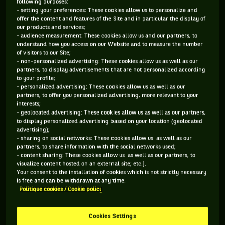
following purposes:
l'instant. Traduction, et aussi incroyable que cela puisse
- setting your preferences: These cookies allow us to personalize and
paraître, Nick Kyrgios ne s’est jamais qualifié pour le
offer the content and features of the Site and in particular the display of
our products and services;
Masters.
- audience measurement: These cookies allow us and our partners, to
understand how you access on our Website and to measure the number
Il y a, comme dans toute situation, deux façons de voir le
of visitors to our Site;
- non-personalized advertising: These cookies allow us as well as our
problème. Tout d’abord, celle qui vient naturellement est de
partners, to display advertisements that are not personalized according
se demander, vu la quantité de talent dans le bras droit de
to your profile;
- personalized advertising: These cookies allow us as well as our
ce garçon, comment il est possible qu’il n’ait encore jamais
partners, to offer you personalized advertising, more relevant to your
terminé l’année parmi les huit meilleurs. Puis il y a l’autre
interests;
- geolocated advertising: These cookies allow us as well as our partners,
angle, celui de se dire que c’est somme toute normal, la
to display personalized advertising based on your location (geolocated
qualification au Masters récompensant la régularité des bons
advertising);
- sharing on social networks: These cookies allow us as well as our
résultats du joueur sur une saison complète.
Or la complèt
partners, to share information with the social networks used;
e n’est pas la crêpe préférée de l’Australien
. A titre indicatif,
- content sharing: These cookies allow us as well as our partners, to
visualize content hosted on an external site; etc.].
une saison complète signifie jouer jusqu’au Masters 1000 de
Your consent to the installation of cookies which is not strictly necessary
Paris inclus.
is free and can be withdrawn at any time.
Politique cookies / Cookie policy
LE SERIAL TWEENER EST RENTRÉ « À LA PIAULE ».
Cookies Settings