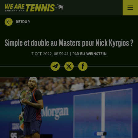
We
are
Tennis
RETOUR
by
BNP
Paribas
Simple et double au Masters pour Nick Kyrgios ?
Accueil
|
7 OCT. 2022, 08:59:41
PAR
ELI WEINSTEIN