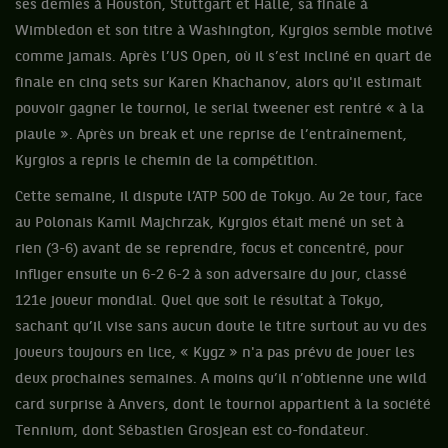
ses demies à Houston, Stuttgart et Halle, sa finale à
Wimbledon et son titre à Washington, Kyrgios semble motivé
comme jamais. Après l’US Open, où il s’est incliné en quart de
finale en cinq sets sur Karen Khachanov, alors qu'il estimait
pouvoir gagner le tournoi, le serial tweener est rentré « à la
piaule ». Après un break et une reprise de l’entraînement,
Kyrgios a repris le chemin de la compétition.
Cette semaine, il dispute l’ATP 500 de Tokyo. Au 2e tour, face
au Polonais Kamil Majchrzak, Kyrgios était mené un set à
rien (3-6) avant de se reprendre, focus et concentré, pour
infliger ensuite un 6-2 6-2 à son adversaire du jour, classé
121e joueur mondial. Quel que soit le résultat à Tokyo,
sachant qu’il vise sans aucun doute le titre surtout au vu des
joueurs toujours en lice, « Kygz » n'a pas prévu de jouer les
deux prochaines semaines. A moins qu’il n’obtienne une wild
card surprise à Anvers, dont le tournoi appartient à la société
Tennium, dont Sébastien Grosjean est co-fondateur.