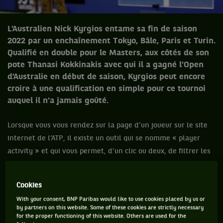
L’Australien Nick Kyrgios entame sa fin de saison
2022 par un enchaînement Tokyo, Bâle, Paris et Turin.
Qualifié en double pour le Masters, aux côtés de son
pote Thanasi Kokkinakis avec qui il a gagné l’Open
d’Australie en début de saison, Kyrgios peut encore
croire à une qualification en simple pour ce tournoi
auquel il n’a jamais goûté.
Lorsque vous vous rendez sur la page d’un joueur sur le site
internet de l’ATP, il existe un outil qui se nomme « player
activity » et qui vous permet, d’un clic ou deux, de filtrer les
résultats du joueur par année et/ou tournoi. Sur la bio de
Nick Kyrgios, lorsque dans les filtres, on choisit toutes les
Cookies
années et le Masters comme tournoi, on obtient le résultat
With your consent, BNP Paribas would like to use cookies placed by us or
suivant : « there is no activity for this player at this time ».
by partners on this website. Some of these cookies are strictly necessary
Traduction : il n’y a pas d’activité pour ce joueur pour
for the proper functioning of this website. Others are used for the