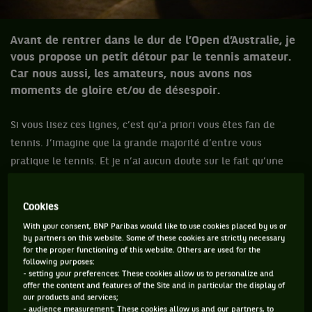
Avant de rentrer dans le dur de l’Open d’Australie, je
vous propose un petit détour par le tennis amateur.
Car nous aussi, les amateurs, nous avons nos
moments de gloire et/ou de désespoir.
Si vous lisez ces lignes, c’est qu'a priori vous êtes fan de
tennis. J’imagine que la grande majorité d’entre vous
pratique le tennis. Et je n’ai aucun doute sur le fait qu’une
vaste partie des pratiquants que vous êtes sont des
passionnés, comme moi, qui s’inscrivent régulièrement à des
Cookies
tournois, de manière à vivre « le grand frisson » (à notre
With your consent, BNP Paribas would like to use cookies placed by us or
niveau !), qu’ils soient non-classés, 30/1 ou 5/6. On sait tous
by partners on this website. Some of these cookies are strictly necessary
for the proper functioning of this website. Others are used for the
qu’il se passe des histoires fabuleuses sur ces tournois.
following purposes:
- setting your preferences: These cookies allow us to personalize and
Aujourd’hui, à 72 heures du coup d’envoi du premier Grand
offer the content and features of the Site and in particular the display of
Chelem de l’année, où il se passe des choses incroyables tous
our products and services;
- audience measurement: These cookies allow us and our partners, to