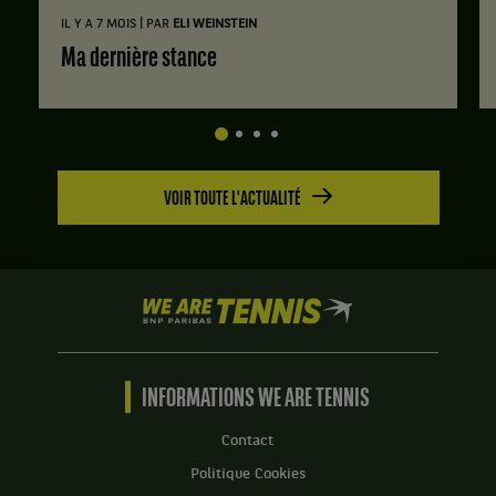
|
IL Y A 7 MOIS
PAR
ELI WEINSTEIN
Ma dernière stance
VOIR TOUTE L'ACTUALITÉ
We
are
Tennis
by
BNP
INFORMATIONS WE ARE TENNIS
Paribas
Accueil
Contact
Politique Cookies