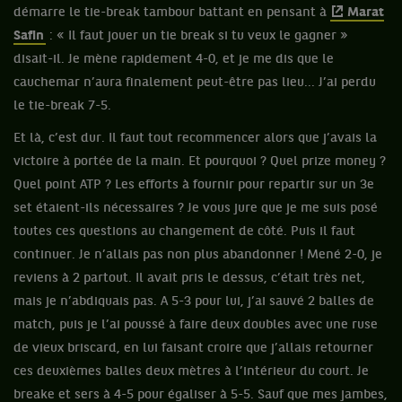
démarre le tie-break tambour battant en pensant à
Marat
Safin
: « Il faut jouer un tie break si tu veux le gagner »
disait-il. Je mène rapidement 4-0, et je me dis que le
cauchemar n’aura finalement peut-être pas lieu... J’ai perdu
le tie-break 7-5.
Et là, c’est dur. Il faut tout recommencer alors que j’avais la
victoire à portée de la main. Et pourquoi ? Quel prize money ?
Quel point ATP ? Les efforts à fournir pour repartir sur un 3e
set étaient-ils nécessaires ? Je vous jure que je me suis posé
toutes ces questions au changement de côté. Puis il faut
continuer. Je n’allais pas non plus abandonner ! Mené 2-0, je
reviens à 2 partout. Il avait pris le dessus, c’était très net,
mais je n’abdiquais pas. A 5-3 pour lui, j’ai sauvé 2 balles de
match, puis je l’ai poussé à faire deux doubles avec une ruse
de vieux briscard, en lui faisant croire que j’allais retourner
ces deuxièmes balles deux mètres à l’intérieur du court. Je
breake et sers à 4-5 pour égaliser à 5-5. Sauf que mes jambes,