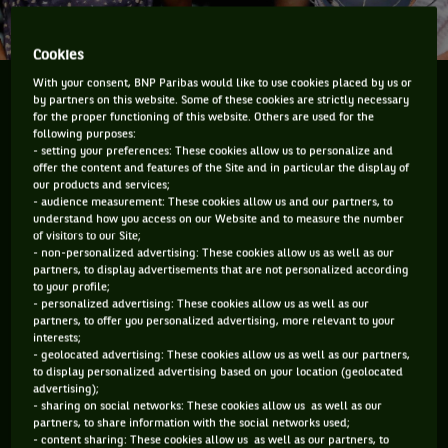
Cookies
With your consent, BNP Paribas would like to use cookies placed by us or
Stefanos Tsitsipas a remporté son deuxième Open 13
by partners on this website. Some of these cookies are strictly necessary
Provence de suite en dominant Félix Augier-
for the proper functioning of this website. Others are used for the
following purposes:
Aliassime 6/3 6/4. Une rivalité à laquelle il va falloir
- setting your preferences: These cookies allow us to personalize and
s'habituer.
offer the content and features of the Site and in particular the display of
our products and services;
- audience measurement: These cookies allow us and our partners, to
Le “couple”
Rafael Nadal
et
Roger Federer
va bien finir
understand how you access on our Website and to measure the number
of visitors to our Site;
par céder sa place et là, il sera temps de leur trouver des
- non-personalized advertising: These cookies allow us as well as our
remplaçants à leur hauteur. Bon, à leur hauteur, je vous le
partners, to display advertisements that are not personalized according
to your profile;
concède, ça ne va pas être simple, vu qu'il s'agit des deux
- personalized advertising: These cookies allow us as well as our
meilleurs joueurs de l'histoire du tennis. Mais quand même,
partners, to offer you personalized advertising, more relevant to your
interests;
ce n'est pas parce que Rodge et Rafa arrêtent que nous,
- geolocated advertising: These cookies allow us as well as our partners,
simples mortels de ce sport, allons nous arrêter de regarder.
to display personalized advertising based on your location (geolocated
advertising);
Après la finale de l'Open 13 Provence d'hier, dimanche 23
- sharing on social networks: These cookies allow us as well as our
partners, to share information with the social networks used;
février, on a peut-être un début de réponse.
- content sharing: These cookies allow us as well as our partners, to