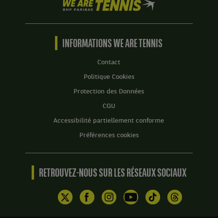
We
are
Tennis
by
BNP
INFORMATIONS WE ARE TENNIS
Paribas
Accueil
Contact
Politique Cookies
Protection des Données
CGU
Accessibilité partiellement conforme
Préférences cookies
RETROUVEZ-NOUS SUR LES RÉSEAUX SOCIAUX