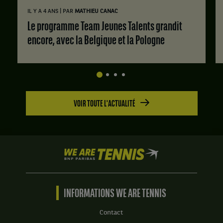
|
IL Y A 4 ANS
PAR
MATHIEU CANAC
Le programme Team Jeunes Talents grandit
encore, avec la Belgique et la Pologne
VOIR TOUTE L'ACTUALITÉ
We
are
Tennis
by
BNP
INFORMATIONS WE ARE TENNIS
Paribas
Accueil
Contact