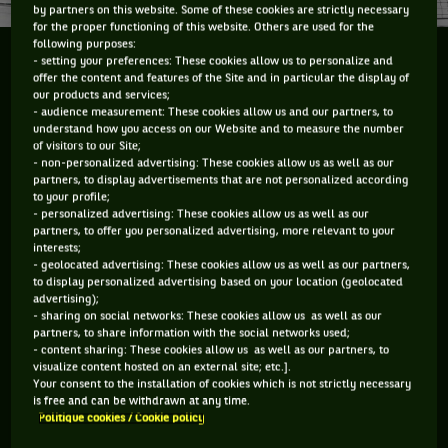
by partners on this website. Some of these cookies are strictly necessary
for the proper functioning of this website. Others are used for the
following purposes:
JUSTINE HÉNIN S'ENGAGE EN FAVEUR DES ENFANTS
- setting your preferences: These cookies allow us to personalize and
offer the content and features of the Site and in particular the display of
MALADES OU PORTEURS D'UN HANDICAP
our products and services;
- audience measurement: These cookies allow us and our partners, to
Elle a dû mettre fin à sa carrière professionnelle en 2011 à
understand how you access on our Website and to measure the number
of visitors to our Site;
seulement 28 ans. Une sale histoire de coude trop abîmé,
- non-personalized advertising: These cookies allow us as well as our
partners, to display advertisements that are not personalized according
trop fragile. Depuis,
Justine Henin
s’est largement investie
to your profile;
dans des actions caritatives, prioritairement destinées à
- personalized advertising: These cookies allow us as well as our
partners, to offer you personalized advertising, more relevant to your
soutenir des enfants malades, avec un mantra : « Donner du
interests;
sens à sa notoriété. » C’est dans cette optique qu’elle
- geolocated advertising: These cookies allow us as well as our partners,
to display personalized advertising based on your location (geolocated
annonce le lancement de sa fondation, en mai 2022. « La
advertising);
mission de cette organisation, c’est de pouvoir encourager la
- sharing on social networks: These cookies allow us as well as our
partners, to share information with the social networks used;
pratique sportive adaptée auprès d’enfants malades ou
- content sharing: These cookies allow us as well as our partners, to
porteurs d’un handicap en Belgique », expliquait l’ex-numéro
visualize content hosted on an external site; etc.].
Your consent to the installation of cookies which is not strictly necessary
1 mondiale au quotidien belge La DH Les Sports. La structure
is free and can be withdrawn at any time.
travaille notamment de pair avec Gym and Joy, un
Politique cookies / Cookie policy
programme du centre hospitalier de Liège qui encourage les