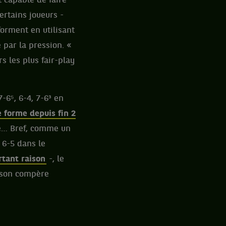
t capable de faire
ertains joueurs -
orment en utilisant
 par la pression. «
 les plus fair-play
7-6⁵, 6-4, 7-6³ en
e forme depuis fin 2
re… Bref, comme un
 6-5 dans le
rtant raison
-, le
é son compère