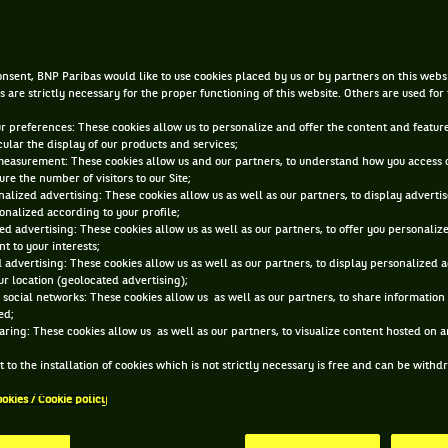
si Connors : remplacer un ar
nsent, BNP Paribas would like to use cookies placed by us or by partners on this webs
|
3 JUIN 2024, 18:52:09
PAR
MATHIEU CANAC
s are strictly necessary for the proper functioning of this website. Others are used for
ur preferences: These cookies allow us to personalize and offer the content and feature
cular the display of our products and services;
measurement: These cookies allow us and our partners, to understand how you access 
re the number of visitors to our Site;
alized advertising: These cookies allow us as well as our partners, to display adverti
onalized according to your profile;
ed advertising: These cookies allow us as well as our partners, to offer you personaliz
t to your interests;
 advertising: These cookies allow us as well as our partners, to display personalized 
r location (geolocated advertising);
 social networks: These cookies allow us as well as our partners, to share information 
ed;
aring: These cookies allow us as well as our partners, to visualize content hosted on an
 to the installation of cookies which is not strictly necessary is free and can be with
ookies / Cookie policy