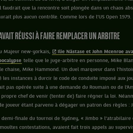
il faudrait que la rencontre soit plongée dans un chaos abs
urait plus aucun contrôle. Comme lors de l’US Open 1979.
 AVAIT RÉUSSI À FAIRE REMPLACER UN ARBITRE
u Majeur new-yorkais,
Ilie Năstase et John Mcenroe ava
pocalypse
telle que le juge-arbitre en personne, Mike Blan
 de chaise, Mike Hammond. Un duel marqueur dans l’histoir
é les instances à durcir le code de conduite imposé aux jou
tait pas opérée suite à une demande du Roumain ou de l’A
propre chef de venir (tenter de) faire régner la loi. Néanm
e joueur étant parvenu à dégager un patron des règles :
 demi-finale du tournoi de Sydney, « Jimbo » l’atrabilaire 
oultes contestations, avaient fait trois appels au supervis