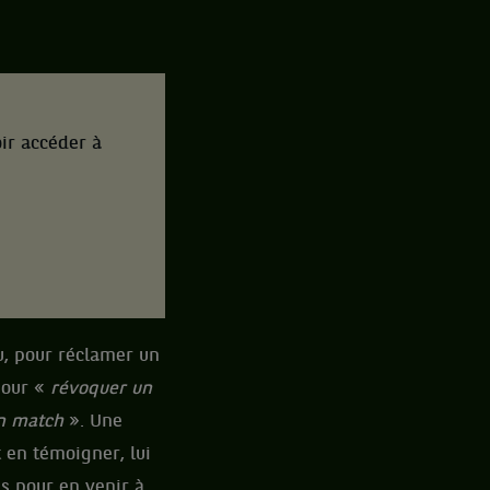
ir accéder à
u, pour réclamer un
pour «
révoquer un
un match
». Une
 en témoigner, lui
is pour en venir à