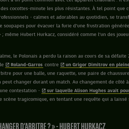
court a un point commun avec cet appareil chauffant : il es
des cocottes-minute les plus résistantes. À tel point que c
essionnels - calmes et adorables au quotidien, se transf
soupapes pour évacuer la furie d’une frustration générée
 ; même Hubert Hurkacz, considéré comme l’un des joueurs
e calme, le Polonais a perdu la raison au cours de sa défaite 
 de
Roland-Garros
contre
un Grigor Dimitrov en plein
arbitre pour une balle, une raquette, une paire de chaussu
on peut changer durant un match. Au changement de côté à
à une contestation -
sur laquelle Alison Hughes avait pou
ne scène tragicomique, en tentant une requête qui a laiss
CHANGER D’ARBITRE ? » - HUBERT HURKACZ