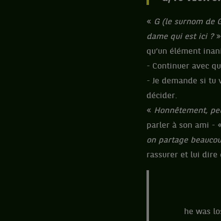
«
G (le surnom de G
dame qui est ici ?
»
qu’un élément inani
- Continuer avec qu
- Je demande si tu 
décider.
«
Honnêtement, pe
parler à son ami -
on partage beauco
rassurer et lui dir
he was lo