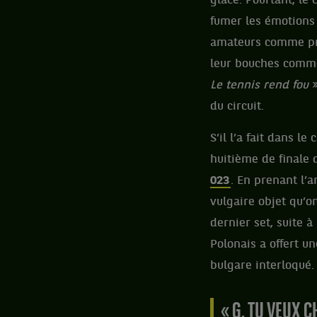
glace. Pourtant, le 
fumer les émotions 
amateurs comme prof
leur bouches comme 
Le tennis rend fou
»
du circuit.
S’il l’a fait dans l
huitième de finale
023
. En prenant l’
vulgaire objet qu’
dernier set, suite 
Polonais a offert u
bulgare interloqué.
« G, TU VEUX 