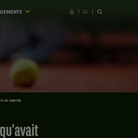
AGEMENTS
Utilisateur
Changer
RECHERCHER
de
SUR
langue
LE
SITE
S
ER UN ARBITRE