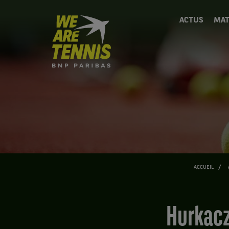
We
ACTUS
MAT
are
Tennis
by
BNP
Paribas
Accueil
ACCUEIL
Hurkacz n’est pas parvenu à faire ce qu’avait