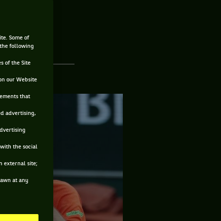
bitre
ite. Some of
 the following
s of the Site
on our Website
sements that
ed advertising,
advertising
with the social
 external site;
drawn at any