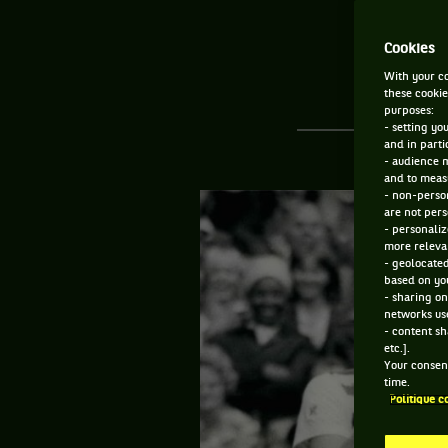
réus
Cookies
With your co
these cookie
purposes:
- setting yo
and in parti
- audience 
and to measu
- non-person
are not pers
- personaliz
more relevan
- geolocated
based on you
- sharing on
networks us
- content sh
etc.].
Your consent
time.
Politique c