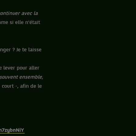
ontinuer avec la
me si elle n’était
nger ? Je te laisse
e lever pour aller
e souvent ensemble,
 court -, afin de le
Yn7zybnNiY