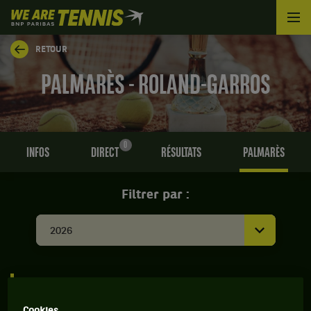
We
are
Tennis
RETOUR
by
BNP
PALMARÈS - ROLAND-GARROS
Paribas
Accueil
0
INFOS
DIRECT
RÉSULTATS
PALMARÈS
Filtrer par :
2026
ROLAND GARROS ATP