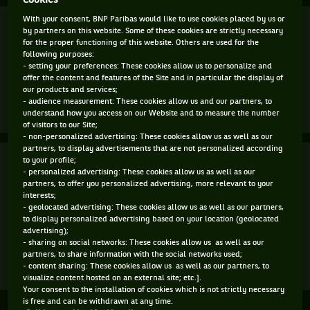
Cookies
With your consent, BNP Paribas would like to use cookies placed by us or
Finale
Terminé
by partners on this website. Some of these cookies are strictly necessary
for the proper functioning of this website. Others are used for the
F. Cobolli
(10)
following purposes:
7
1
6
4
7
1
- setting your preferences: These cookies allow us to personalize and
offer the content and features of the Site and in particular the display of
5
6
4
6
6
6
A. Zverev
(2)
our products and services;
- audience measurement: These cookies allow us and our partners, to
Match
Plus d'infos
understand how you access on our Website and to measure the number
of visitors to our Site;
terminé.
- non-personalized advertising: These cookies allow us as well as our
Finale.
partners, to display advertisements that are not personalized according
Finale
to your profile;
Terminé
Alexander
- personalized advertising: These cookies allow us as well as our
Zverev,
partners, to offer you personalized advertising, more relevant to your
M. Granollers
Allemagne
interests;
H. Zeballos
6
6
- geolocated advertising: These cookies allow us as well as our partners,
,
to display personalized advertising based on your location (geolocated
Tête
advertising);
4
2
H. Heliovaara
de
- sharing on social networks: These cookies allow us as well as our
H. Patten
série
partners, to share information with the social networks used;
2
- content sharing: These cookies allow us as well as our partners, to
Match
Plus d'infos
,
visualize content hosted on an external site; etc.].
terminé.
Your consent to the installation of cookies which is not strictly necessary
gagne
is free and can be withdrawn at any time.
Finale.
le