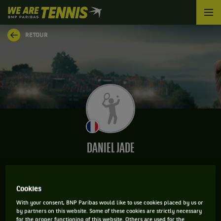
We
are
Tennis
RETOUR
by
BNP
Paribas
Accueil
DANIEL JADE
Cookies
INFORMATIONS DE DANIEL JADE
With your consent, BNP Paribas would like to use cookies placed by us or
by partners on this website. Some of these cookies are strictly necessary
for the proper functioning of this website. Others are used for the