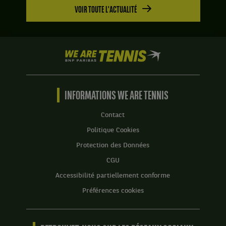
jeux
VOIR TOUTE L'ACTUALITÉ
Score
à
:
2.
Set
1
We
:
are
6
Tennis
jeux
by
à
BNP
INFORMATIONS WE ARE TENNIS
3.
Paribas
Set
Accueil
Contact
2
Politique Cookies
:
6
Protection des Données
jeux
CGU
à
1.
Accessibilité partiellement conforme
Préférences cookies