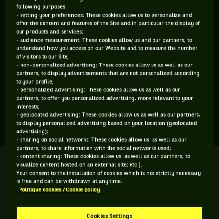
following purposes:
ÂGE
POIDS
TAILLE
MAIN FORTE
- setting your preferences: These cookies allow us to personalize and
17 ANS
N/C
N/C
N/C
offer the content and features of the Site and in particular the display of
our products and services;
16/03/2009
- audience measurement: These cookies allow us and our partners, to
understand how you access on our Website and to measure the number
of visitors to our Site;
Daniel Jade est un joueur de tennis originaire de France, né
- non-personalized advertising: These cookies allow us as well as our
partners, to display advertisements that are not personalized according
le 16-03-2009. Le dernier tournoi auquel il a participé est
to your profile;
Wimbledon.
- personalized advertising: These cookies allow us as well as our
partners, to offer you personalized advertising, more relevant to your
interests;
- geolocated advertising: These cookies allow us as well as our partners,
SES DERNIERS MATCHS
to display personalized advertising based on your location (geolocated
advertising);
- sharing on social networks: These cookies allow us as well as our
partners, to share information with the social networks used;
- content sharing: These cookies allow us as well as our partners, to
WIMBLEDON
Terminé
visualize content hosted on an external site; etc.].
Quart de finale
Your consent to the installation of cookies which is not strictly necessary
is free and can be withdrawn at any time.
M. Domenc
Politique cookies / Cookie policy
D. Jade
6
3
5
4
6
10
R. Ciurnelli
Cookies Settings