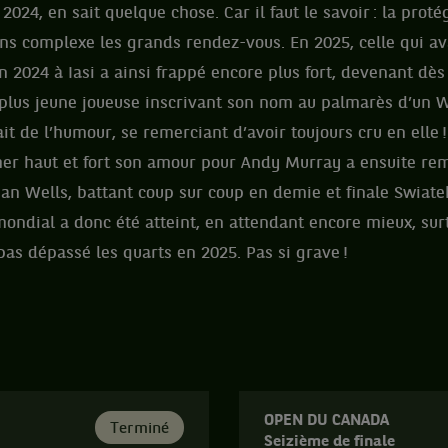
024, en sait quelque chose. Car il faut le savoir : la prot
s complexe les grands rendez-vous. En 2025, celle qui av
n 2024 à Iasi a ainsi frappé encore plus fort, devenant dès 
a plus jeune joueuse inscrivant son nom au palmarès d’un 
it de l’humour, se remerciant d’avoir toujours cru en elle !
mer haut et fort son amour pour Andy Murray a ensuite re
an Wells, battant coup sur coup en demie et finale Swiate
mondial a donc été atteint, en attendant encore mieux, su
pas dépassé les quarts en 2025. Pas si grave !
OPEN DU CANADA
Terminé
Seizième de finale