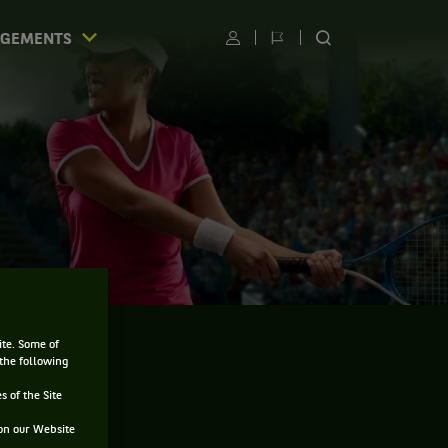
AGEMENTS
Utilisateur
Changer
RECHERCHER
de
SUR
langue
LE
SITE
ite. Some of
 the following
s of the Site
on our Website