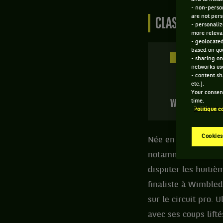
- non-person
are not pers
CLASSEMENT DE
- personaliz
more relevan
- geolocated
based on you
5293 PTS
- sharing on
networks us
5
- content sh
ÈME
etc.].
Your consent
time.
WTA SIMPLE
Politique c
Cookies
Née en 2007, la jeu
notamment au WTA 10
disputer les huitiè
finaliste à Wimbled
sur le circuit pro.
avec ses coups lift