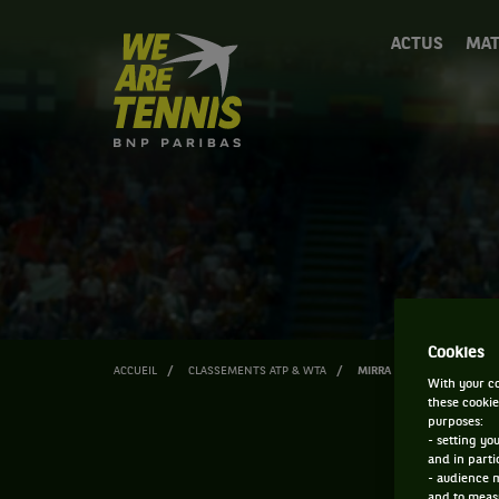
We
ACTUS
MAT
are
Tennis
by
BNP
Paribas
Accueil
Cookies
ACCUEIL
CLASSEMENTS ATP & WTA
MIRRA ANDREEVA
With your co
these cookie
purposes:
- setting yo
and in parti
- audience 
and to measu