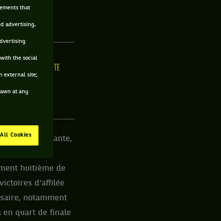
sements that
SE
ed advertising,
advertising
with the social
ILLE
MAIN FORTE
 external site;
/C
N/C
drawn at any
All Cookies
 Entrée fracassante,
eune joueuse à
lement huitième de
ictoires d’affilée
ersaire, notamment
 en quart de finale