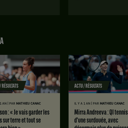
de
Match
série
terminé.
30
Wimbledon.
,
gagne
2ème
le
tour.
match
VA
Barbora
contre
Krejcikova,
Mirra
République
Andreeva,
Tchèque
Russie
,
,
gagne
Tête
le
de
match
série
/ RÉSULTATS
ACTU / RÉSULTATS
contre
5
Mirra
.
Andreeva,
|
|
Score
 1 AN
PAR
MATHIEU CANAC
IL Y A 1 AN
PAR
MATHIEU CANAC
Russie
:
.
Mirra Andreeva : QI tennis
Set
s sur terre et tout se
d'une surdouée, avec
Score
1
: