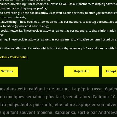
alized advertising: These cookies allow us as well as our partners, to display adverti
onalized according to your profile;
 MIRRA ANDREEVA ET INFORMATIONS DE LA JOUEU
ed advertising: These cookies allow us as well as our partners, to offer you personaliz
t to your interests;
 advertising: These cookies allow us as well as our partners, to display personalized 
r location (geolocated advertising);
2553 PTS
 social networks: These cookies allow us as well as our partners, to share information 
ÂGE
POIDS
TA
ed;
29
aring: These cookies allow us as well as our partners, to visualize content hosted on an
ÈME
19 ANS
N/C
N
 to the installation of cookies which is not strictly necessary is free and can be with
29/04/2007
WTA DOUBLE
ookies / Cookie policy
 Settings
Reject All
Accept 
ne teenager s’est incrustée chez les « grandes » dès 2023.
00 de Madrid, où elle était devenue, à 16 ans, la plus j
mes dans cette catégorie de tournoi. La pépite russe, éga
on quelques semaines plus tard, venait alors d’aligner 16 v
 Ultra polyvalente, puissante, elle adore asphyxier son adv
és qui font souvent mouche. Sabalenka, sortie par Andreeva