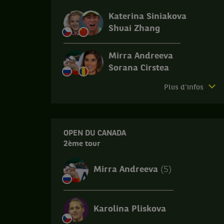
Katerina Siniakova
Shuai Zhang
Mirra Andreeva
Sorana Cirstea
Match
Plus d'infos
terminé.
Open
du
Canada.
OPEN DU CANADA
2ème tour
Seizième
de
finale.
Mirra Andreeva
(5)
Katerina
Siniakova,
République
Karolina Pliskova
Tchèque
,