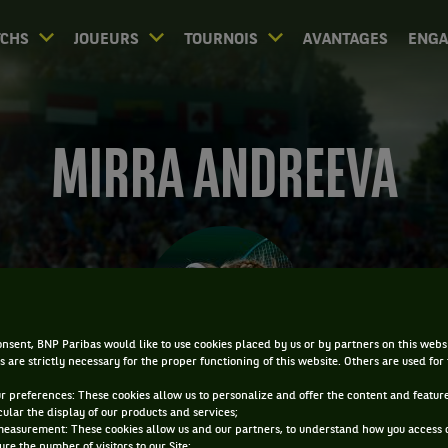
CHS
JOUEURS
TOURNOIS
AVANTAGES
ENG
MIRRA ANDREEVA
nsent, BNP Paribas would like to use cookies placed by us or by partners on this webs
s are strictly necessary for the proper functioning of this website. Others are used for
ur preferences: These cookies allow us to personalize and offer the content and feature
cular the display of our products and services;
measurement: These cookies allow us and our partners, to understand how you access 
re the number of visitors to our Site;