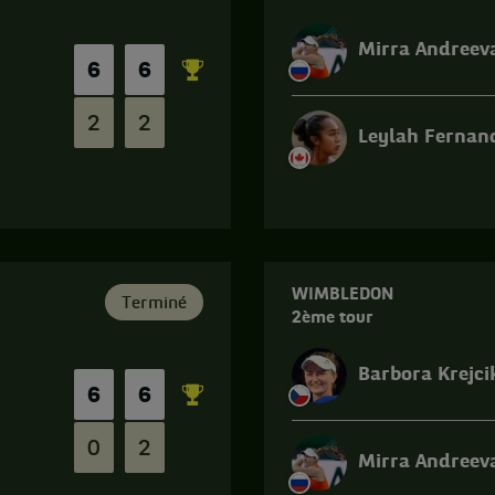
Mirra Andree
6
6
2
2
Leylah Ferna
Match
terminé.
Open
du
Canada.
WIMBLEDON
Terminé
2ème tour
Seizième
de
finale.
Barbora Krejci
6
6
Leylah
Fernandez,
Canada
0
2
Mirra Andreev
,
Tête