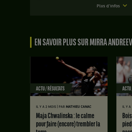
et
Match
Plus d'infos
Shuai
terminé.
Zhang,
Open
Chine
du
,
Canada.
gagnent
le
EN SAVOIR PLUS SUR MIRRA ANDREE
2ème
match
tour.
contre
Mirra
Mirra
Andreeva,
Andreeva,
Russie
Russie
,
,
Tête
et
de
Sorana
ACTU / RÉSULTATS
ACTU 
série
Cirstea,
5
Roumanie
,
.
|
IL Y A 2 MOIS
PAR
MATHIEU CANAC
IL Y A
gagne
Score
le
Maja Chwalinska : le calme
Boisson : « Je vais garder les
:
match
pour faire (encore) trembler la
pied
contre
Set