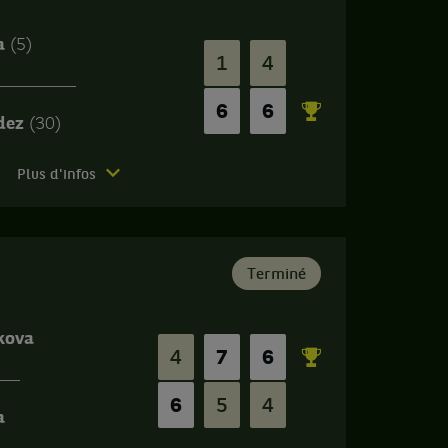
va
(5)
1
4
6
6
ndez
(30)
Plus d'infos
Terminé
kova
4
7
6
6
5
4
a