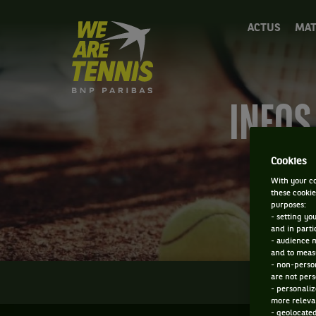
We
ACTUS
MAT
are
Tennis
by
BNP
Paribas
INFOS
Accueil
Cookies
With your co
these cookie
purposes:
- setting yo
and in parti
- audience 
and to measu
- non-person
are not pers
INFOS
- personaliz
more relevan
- geolocated