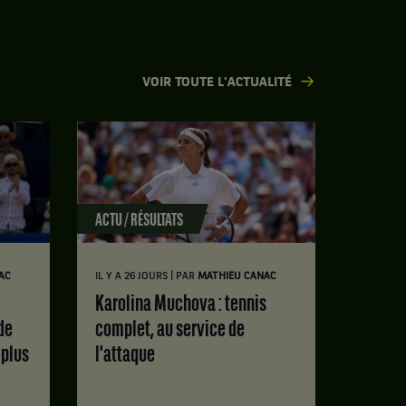
VOIR TOUTE L'ACTUALITÉ
ACTU / RÉSULTATS
|
AC
IL Y A 26 JOURS
PAR
MATHIEU CANAC
Karolina Muchova : tennis
de
complet, au service de
 plus
l'attaque