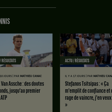
NNIS
/ RÉSULTATS
ACTU / RÉSULTATS
|
|
A 10 JOURS
PAR
MATHIEU CANAC
IL Y A 17 JOURS
PAR
MATHIEU CAN
Stefanos Tsitsipas : « Ça
onds, jusqu'au premier
m'emplit de confiance et 
e ATP
rage de vaincre, j'en veux
»