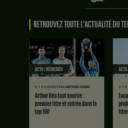
RETROUVEZ TOUTE L'ACTUALITÉ DU TE
ACTU / RÉSULTATS
ACTU 
|
IL Y A 4 JOURS
PAR
MATHIEU CANAC
IL Y 
Arthur Géa tout sourire :
Luca Van Assche : des doutes
premier titre et entrée dans le
prof
top 100
titr