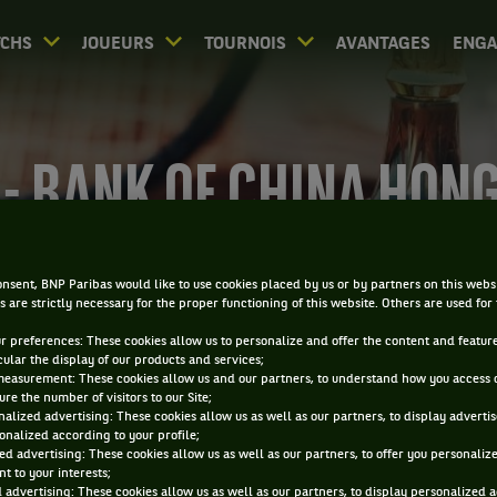
CHS
JOUEURS
TOURNOIS
AVANTAGES
ENG
 - BANK OF CHINA HON
TENNIS OPEN
nsent, BNP Paribas would like to use cookies placed by us or by partners on this webs
s are strictly necessary for the proper functioning of this website. Others are used for
ur preferences: These cookies allow us to personalize and offer the content and feature
cular the display of our products and services;
measurement: These cookies allow us and our partners, to understand how you access 
re the number of visitors to our Site;
alized advertising: These cookies allow us as well as our partners, to display adverti
0
onalized according to your profile;
DIRECT
RÉSULTATS
PA
ed advertising: These cookies allow us as well as our partners, to offer you personaliz
t to your interests;
 advertising: These cookies allow us as well as our partners, to display personalized 