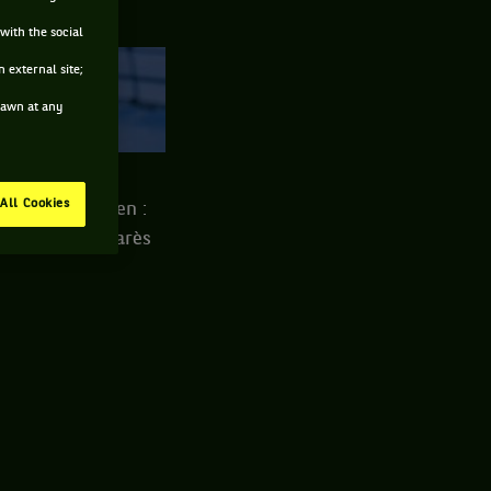
with the social
 external site;
drawn at any
DUR
All Cookies
ong Tennis Open :
rcourez le palmarès