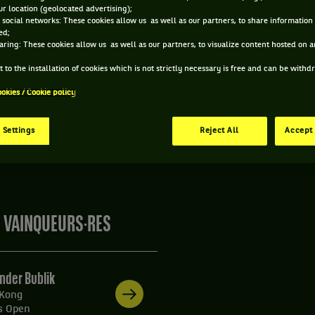
r location (geolocated advertising);
ACCUEIL
TOURNOIS
BANK OF CHINA HONG KONG TENNIS OPEN
 social networks: These cookies allow us as well as our partners, to share information 
ed;
aring: These cookies allow us as well as our partners, to visualize content hosted on an
G KONG - HONG KONG
 to the installation of cookies which is not strictly necessary is free and can be with
1-2026
/
11-01-2026
ATP
ookies / Cookie policy
 Settings
Reject All
Accept 
es informations du tournoi de tennis Bank Of China Hong K
n direct, actualités des joueurs, prochains matchs... Et pa
S VAINQUEURS·RES
nder Bublik
Kong
s Open