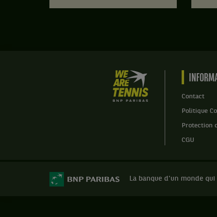
We
INFORMA
are
Tennis
Contact
by
Politique Co
BNP
Paribas
Protection 
Accueil
CGU
La banque d'un monde qui