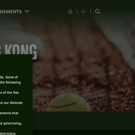
AGEMENTS
Utilisateur
Changer
RECHERCHER
de
SUR
langue
LE
SITE
G KONG
ite. Some of
 the following
s of the Site
on our Website
sements that
LMARÈS
ed advertising,
advertising