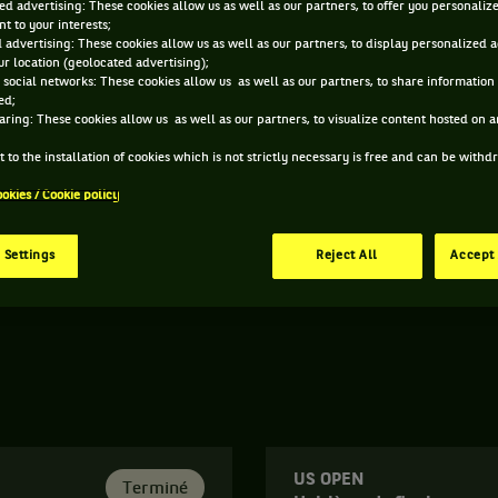
ed advertising: These cookies allow us as well as our partners, to offer you personaliz
t to your interests;
 DE PAULA ARIAS MANJON
 advertising: These cookies allow us as well as our partners, to display personalized 
r location (geolocated advertising);
 social networks: These cookies allow us as well as our partners, to share information 
ed;
aring: These cookies allow us as well as our partners, to visualize content hosted on an
ÂGE
POIDS
TAILLE
MAIN FORTE
26 ANS
N/C
N/C
DROITE
 to the installation of cookies which is not strictly necessary is free and can be with
26/02/2000
ookies / Cookie policy
 Settings
Reject All
Accept 
est une joueuse de tennis originaire d'Espagne, née le 26
a participé est Tenerife.
US OPEN
Terminé