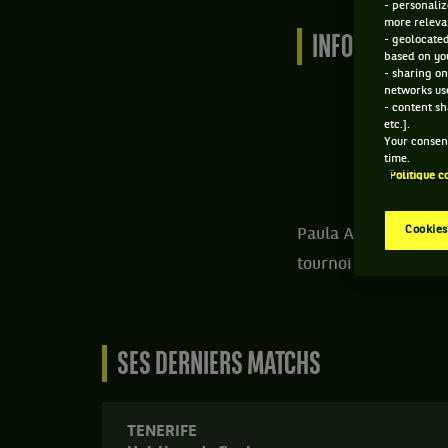
- personaliz
more relevan
INFORMATIONS
- geolocated
based on you
- sharing on
networks us
- content sh
etc.].
Your consent
time.
Politique c
Cookies
Paula Arias Manjon 
tournoi auquel elle 
SES DERNIERS MATCHS
TENERIFE