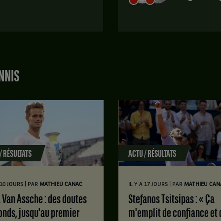
gagne
le
Match
match
terminé.
contre
US
Paula
Open.
Arias
Manjon,
Seizième
Espagne
NNIS
de
.
finale.
Score
En-
:
Shuo
Liang,
Set
Taïwan
1
,
:
et
6
/ RÉSULTATS
ACTU / RÉSULTATS
Xinyu
jeux
Wang,
à
Chine
3.
|
|
A 10 JOURS
PAR
MATHIEU CANAC
IL Y A 17 JOURS
PAR
MATHIEU CAN
,
Set
gagnent
Stefanos Tsitsipas : « Ça
2
le
onds, jusqu'au premier
m'emplit de confiance et 
:
match