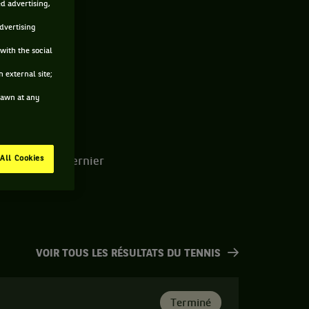
ed advertising,
advertising
with the social
 external site;
drawn at any
All Cookies
-02-2000. Le dernier
VOIR TOUS LES RÉSULTATS DU TENNIS
Terminé