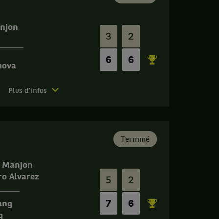
anjon
3
2
6
6
mova
Plus d'infos
Terminé
s Manjon
ro Alvarez
5
2
7
6
ang
g