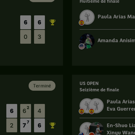
Huitième de finale
Paula Arias M
6
6
0
3
Amanda Anisi
Match
terminé.
US
Open.
US OPEN
Huitième
Terminé
Seizième de finale
de
finale.
Paula Aria
Amanda
2
Eva Guerre
6
6
4
Anisimova,
États-
7
Unis
2
7
6
En-Shuo Li
,
Xinyu Wan