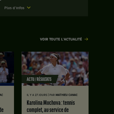
Plus d'infos
VOIR TOUTE L'ACTUALITÉ
ACTU / RÉSULTATS
|
AC
IL Y A 27 JOURS
PAR
MATHIEU CANAC
Karolina Muchova : tennis
de
complet, au service de