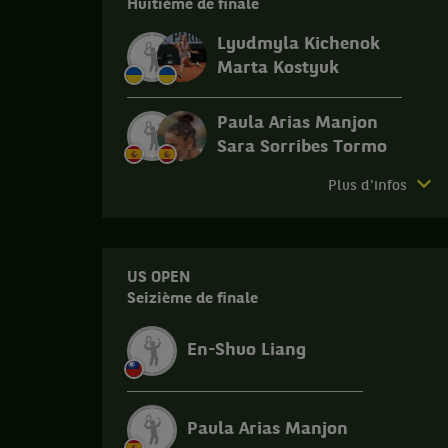
Huitième de finale
Lyudmyla Kichenok
Marta Kostyuk
Paula Arias Manjon
Sara Sorribes Tormo
Match
Plus d'infos
terminé.
Tenerife.
Huitième
US OPEN
de
Seizième de finale
finale.
Lyudmyla
En-Shuo Liang
Kichenok,
Ukraine
,
et
Paula Arias Manjon
Marta