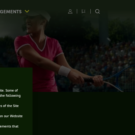
AGEMENTS
Utilisateur
Changer
RECHERCHER
de
SUR
langue
LE
SITE
ite. Some of
 the following
s of the Site
on our Website
sements that