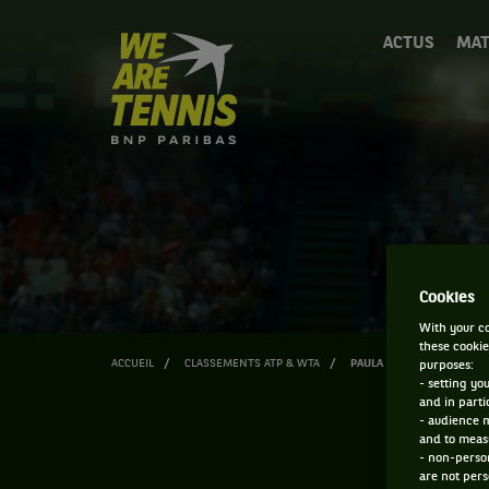
We
ACTUS
MAT
are
Tennis
by
BNP
Paribas
Accueil
Cookies
With your co
these cookie
ACCUEIL
CLASSEMENTS ATP & WTA
PAULA ARIAS MANJON
purposes:
- setting yo
and in parti
- audience 
and to measu
- non-person
are not pers