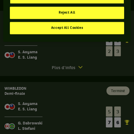
Reject All
OPEN DU CANADA
Terminé
Seizième de finale
Accept All Cookies
H. C. Chan
M. Joint
6
6
2
3
S. Aoyama
E. S. Liang
Match
Plus d'infos
terminé.
Open
du
WIMBLEDON
Terminé
Demi-finale
Canada.
Seizième
S. Aoyama
de
E. S. Liang
5
3
finale.
7
6
G. Dabrowski
Hao-
L. Stefani
Ching