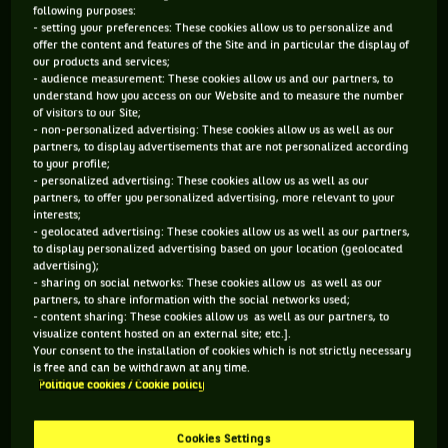
following purposes:
- setting your preferences: These cookies allow us to personalize and
236 PTS
3092 PTS
offer the content and features of the Site and in particular the display of
our products and services;
303
24
ÈME
ÈME
- audience measurement: These cookies allow us and our partners, to
understand how you access on our Website and to measure the number
of visitors to our Site;
WTA SIMPLE
WTA DOUBLE
- non-personalized advertising: These cookies allow us as well as our
partners, to display advertisements that are not personalized according
to your profile;
- personalized advertising: These cookies allow us as well as our
partners, to offer you personalized advertising, more relevant to your
ÂGE
POIDS
TAILLE
MAIN FORTE
interests;
25 ANS
N/C
N/C
DROITE
- geolocated advertising: These cookies allow us as well as our partners,
to display personalized advertising based on your location (geolocated
02/10/2000
advertising);
- sharing on social networks: These cookies allow us as well as our
partners, to share information with the social networks used;
En-Shuo Liang est une joueuse de tennis originaire de
- content sharing: These cookies allow us as well as our partners, to
visualize content hosted on an external site; etc.].
Taïwan, née le 02-10-2000. Le dernier tournoi auquel elle a
Your consent to the installation of cookies which is not strictly necessary
participé est Open du Canada.
is free and can be withdrawn at any time.
Politique cookies / Cookie policy
SES DERNIERS MATCHS
Cookies Settings