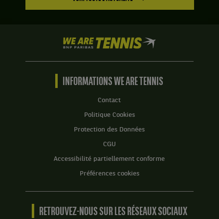
:
à
3.
Set
1
We
:
are
6
Tennis
jeux
by
à
BNP
INFORMATIONS WE ARE TENNIS
4.
Paribas
Set
Accueil
Contact
2
Politique Cookies
:
6
Protection des Données
jeux
CGU
à
4.
Accessibilité partiellement conforme
Préférences cookies
RETROUVEZ-NOUS SUR LES RÉSEAUX SOCIAUX