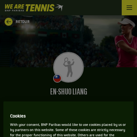
We
are
Tennis
RETOUR
by
BNP
Paribas
Accueil
EN-SHUO LIANG
Cookies
CLASSEMENT DE EN-SHUO LIANG ET INFORMATIONS
With your consent, BNP Paribas would like to use cookies placed by us or
DE LA JOUEUSE
by partners on this website. Some of these cookies are strictly necessary
for the proper functioning of this website. Others are used for the