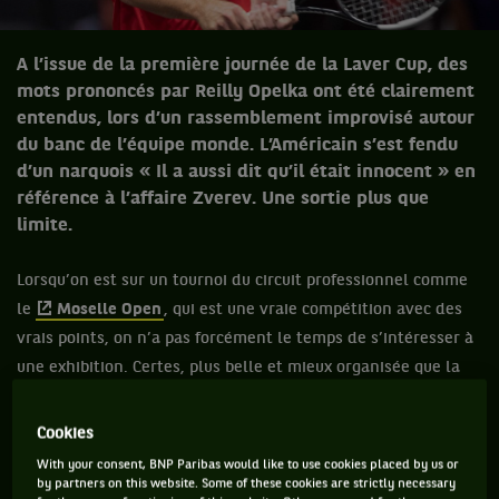
A l’issue de la première journée de la Laver Cup, des
mots prononcés par Reilly Opelka ont été clairement
entendus, lors d’un rassemblement improvisé autour
du banc de l’équipe monde. L’Américain s’est fendu
d’un narquois « Il a aussi dit qu’il était innocent » en
référence à l’affaire Zverev. Une sortie plus que
limite.
Lorsqu’on est sur un tournoi du circuit professionnel comme
le
Moselle Open
, qui est une vraie compétition avec des
vrais points, on n’a pas forcément le temps de s’intéresser à
une exhibition. Certes, plus belle et mieux organisée que la
moyenne (merci
Roger
), mais qui au final compte quand
même juste pour du beurre. Néanmoins, un incident a attiré
Cookies
mon attention.
With your consent, BNP Paribas would like to use cookies placed by us or
by partners on this website. Some of these cookies are strictly necessary
A l’issue du double qui opposait
John Isner
et
Denis Sha