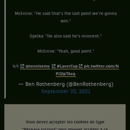
McEnroe: “He said that’s the last point we’re gonna
win.”
Opelka: “He also said he’s innocent.”
McEnroe: “Yeah, good point.”
h/t
@tennisems
#LaverCup
pic.twitter.com/N
PJ2IpTAxq
— Ben Rothenberg (@BenRothenberg)
September 25, 2021
Vous devez accepter les cookies de type
"Réseaux sociaux" pour pouvoir accéder à ce