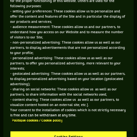
for the proper functioning of this website. Others are used for the
following purposes:
povalov
à
Matteo Berrettini
et
Alexander Zverev
- setting your preferences: These cookies allow us to personalize and
(match remporté par l'Américain et le Canadien), l’Allemand
offer the content and features of the Site and in particular the display of
our products and services;
aurait lâché à
John McEnroe
, capitaine de la Team World,
- audience measurement: These cookies allow us and our partners, to
en lui serrant la main : « C’est le seul point que vous allez
understand how you access on our Website and to measure the number
of visitors to our Site;
remporter ». Pas très élégant, chambreur, mais ça reste dans
- non-personalized advertising: These cookies allow us as well as our
le thème. Pour la petite histoire, il n’avait pas tort…
partners, to display advertisements that are not personalized according
to your profile;
- personalized advertising: These cookies allow us as well as our
OPEUU-LA. ! TU T’ÉGARES, REILLY.
partners, to offer you personalized advertising, more relevant to your
interests;
Dans la foulée, McEnroe a convoqué ses joueurs autour du
- geolocated advertising: These cookies allow us as well as our partners,
to display personalized advertising based on your location (geolocated
banc et dans le feu de l’action, a alors eu lieu la scène qui
advertising);
suit :
- sharing on social networks: These cookies allow us as well as our
partners, to share information with the social networks used;
- content sharing: These cookies allow us as well as our partners, to
acc. to Shapo, Zv*rev said right after yesterday’s
visualize content hosted on an external site; etc.].
Your consent to the installation of cookies which is not strictly necessary
doubles that this was the last point they are ever
is free and can be withdrawn at any time.
gonna win. Sooo after a little digging, let me just say
Politique cookies / Cookie policy
that Reilly “he also said he’s innocent” is >>>>
pic.t
witter.com/Ww18IhJnhG