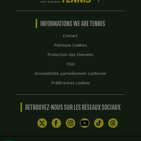
are
Tennis
by
BNP
INFORMATIONS WE ARE TENNIS
Paribas
Accueil
Contact
Politique Cookies
Protection des Données
CGU
Accessibilité partiellement conforme
Préférences cookies
RETROUVEZ-NOUS SUR LES RÉSEAUX SOCIAUX