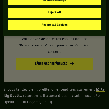
Cookies Settings
— Emma (@tennisemms)
September 25,
Reject All
2021
Accept All Cookies
Vous devez accepter les cookies de type
"Réseaux sociaux" pour pouvoir accéder à ce
contenu
GÉRER MES PRÉFÉRENCES
Si vous tendez bien l’oreille, on entend très clairement
Re
illy Opelka
rétorquer « Il a aussi dit qu’il était innocent ! ».
Opeuu-la. ! Tu t’égares, Reilly.