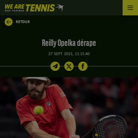
We
are
Tennis
RETOUR
by
BNP
Paribas
Reilly Opelka dérape
Accueil
27 SEPT. 2021, 11:15:40