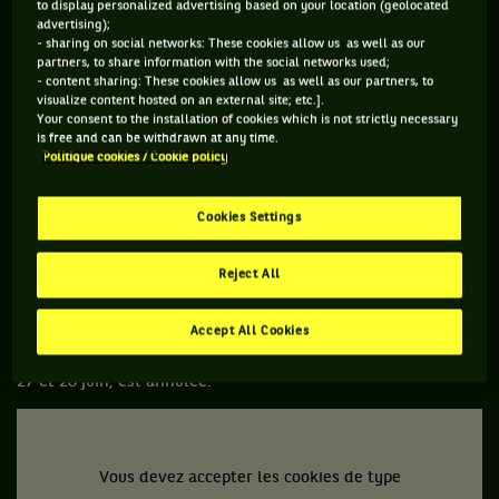
to display personalized advertising based on your location (geolocated
ON SE PREND BEAUCOUP MOINS LA TÊTE DU CÔTÉ DE
advertising);
BELGRADE
- sharing on social networks: These cookies allow us as well as our
partners, to share information with the social networks used;
- content sharing: These cookies allow us as well as our partners, to
Que sait-on ?
Roger Federer
ne sera pas là. Rien à voir
visualize content hosted on an external site; etc.].
Your consent to the installation of cookies which is not strictly necessary
avec le Covid, le Corona, les mesures sanitaires, le huis clos,
is free and can be withdrawn at any time.
c'est juste qu'il est blessé et a annoncé il y a quelques jours
Politique cookies / Cookie policy
qu'il mettait d'ores et déjà un terme à sa saison 2020, et ce
quoi qu'il arrive.
Novak Djokovic
n'est, lui non plus, pas du
Cookies Settings
tout certain d'aller à New York. Je vous rassure, le Serbe est
en pleine forme, en atteste l'Adria Tour qu'il a organisé et
Reject All
auquel il participe gaiement. Pour le coup, on se prend
beaucoup moins la tête du côté de Belgrade, voire pas du
Accept All Cookies
tout. Mouaif… D'ailleurs, l'étape au Monténégro, prévue les
27 et 28 juin, est annulée.
Vous devez accepter les cookies de type