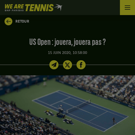
We
are
Tennis
RETOUR
by
BNP
Paribas
US Open : jouera, jouera pas ?
Accueil
15 JUIN 2020, 10:58:00