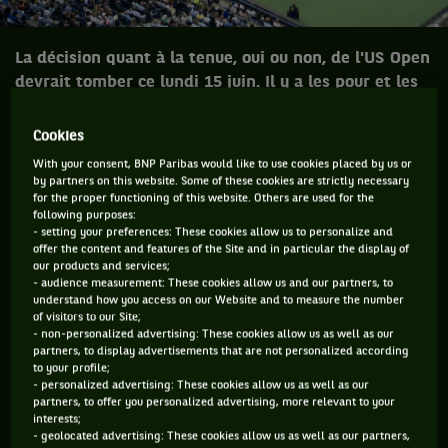
La décision quant à la tenue, oui ou non, de l'US Open
devrait tomber ce lundi 15 juin. Il y a les pour et les
contre. Au vu de toutes les mesures proposées, on est
en droit de se poser la question.
Cookies
With your consent, BNP Paribas would like to use cookies placed by us or
Il y a quelques jours s'est tenu un énième Zoom de
by partners on this website. Some of these cookies are strictly necessary
for the proper functioning of this website. Others are used for the
confinement. Certes, le confinement est terminé pour nous,
following purposes:
mais c'est loin d'être le cas pour le reste de la planète. Et
- setting your preferences: These cookies allow us to personalize and
offer the content and features of the Site and in particular the display of
c'est bien là le problème, ma pauvre Lucette ! Durant cette
our products and services;
visioconférence énorme, rassemblant plus de 400 joueurs
- audience measurement: These cookies allow us and our partners, to
understand how you access on our Website and to measure the number
ainsi que les dirigeants de l'ATP et de l'USTA (la fédération
of visitors to our Site;
- non-personalized advertising: These cookies allow us as well as our
américaine), aucune décision n'a évidemment été prise, mais
partners, to display advertisements that are not personalized according
beaucoup de voix se sont élevées pour dire oui, non, peut-
to your profile;
- personalized advertising: These cookies allow us as well as our
être, plus d'argent svp, jouer pour des points, pas de points,
partners, to offer you personalized advertising, more relevant to your
en deux sets gagnants… Bref, un beau bordel.
interests;
- geolocated advertising: These cookies allow us as well as our partners,