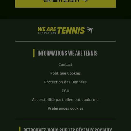
VOIR TOUTE L'ACTUALITÉ
We
are
Tennis
by
BNP
INFORMATIONS WE ARE TENNIS
Paribas
Accueil
Contact
Politique Cookies
Protection des Données
CGU
Accessibilité partiellement conforme
Préférences cookies