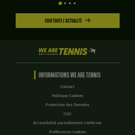
VOIR TOUTE L'ACTUALITÉ
We
are
Tennis
by
BNP
INFORMATIONS WE ARE TENNIS
Paribas
Accueil
Contact
Politique Cookies
Protection des Données
CGU
Accessibilité partiellement conforme
Préférences cookies