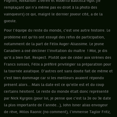
Fognini, Alexander Zverev et Roberto Bautista-Agut (le
remplaçant qui n'a même pas eu droit à la photo des
vainqueurs) ce qui, malgré le dernier joueur cité, a de la
gueule.
Pour l'équipe du reste du monde, c'est une autre histoire. Le
problème est qu'ils ont essuyé des refus de participation,
notamment de la part de Félix Auger-Aliassime. Le jeune
Canadien a osé décliner l'invitation du maître ! Moi, je dis
qu'il a bien fait. Respect. Plutôt que de céder aux sirènes des
Francs suisses, Félix a préféré privilégier sa préparation pour
la tournée asiatique. D'autres ont sans doute fait de même et
c'est bien dommage car si les meilleurs avaient répondu
présent alors... Mais la date est ce qu'elle est et du coup
certains hésitent. Le reste du monde était donc représenté
par Nick Kyrgios (pour lui, je pense que c'est la 2e ou 3e date
la plus importante de l'année...), John Isner alias envoyeur
de rêve, Milos Raonic (no comment), l'immense Taylor Fritz,