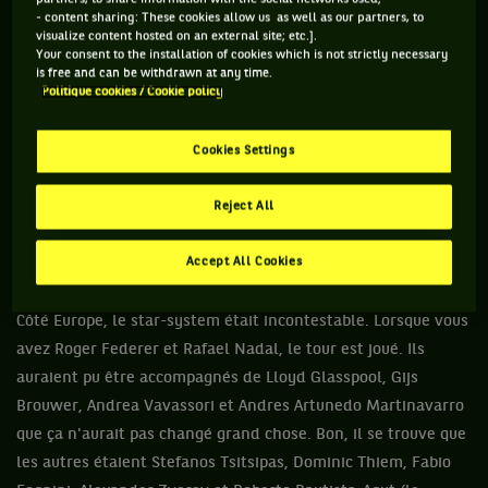
- content sharing: These cookies allow us as well as our partners, to
remettre au clair un point crucial. La Laver Cup est tout sauf
visualize content hosted on an external site; etc.].
un tournoi officiel. Le résultat ne compte en rien dans le
Your consent to the installation of cookies which is not strictly necessary
is free and can be withdrawn at any time.
classement ATP. En fait, ça vaut autant que le tournoi interne
Politique cookies / Cookie policy
du TC Bonnieux. Il s'agit d'une exhibition et rien d'autre.
Certes, une exhibition pleine de stars, mais une exhibition
Cookies Settings
tout de même.
Reject All
JORDAN THOMPSON LE VRAI FAUX MAGNUM DU
CIRCUIT
Accept All Cookies
Attardons-nous pendant quelques lignes sur les « stars ».
Côté Europe, le star-system était incontestable. Lorsque vous
avez Roger Federer et Rafael Nadal, le tour est joué. Ils
auraient pu être accompagnés de Lloyd Glasspool, Gijs
Brouwer, Andrea Vavassori et Andres Artunedo Martinavarro
que ça n'aurait pas changé grand chose. Bon, il se trouve que
les autres étaient Stefanos Tsitsipas, Dominic Thiem, Fabio