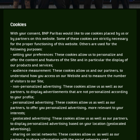
La 3e édition de la Laver Cup s'est achevée et une
Cookies
fois de plus, c'est l'Europe qui s'est imposée. Ce
week-end d’exhibition est très sympathique à
With your consent, BNP Paribas would like to use cookies placed by us or
by partners on this website. Some of these cookies are strictly necessary
regarder. On est dans le sport/entertainment. C'est
for the proper functioning of this website. Others are used for the
une sorte de All-Star Game du tennis. Précision, le
following purposes:
- setting your preferences: These cookies allow us to personalize and
All-Star se joue pour du beurre, tout comme la Laver
offer the content and features of the Site and in particular the display of
Cup.
our products and services;
- audience measurement: These cookies allow us and our partners, to
understand how you access on our Website and to measure the number
Ouf, l'Europe a gagné. C'était juste ! Mais Roger et sa bande
of visitors to our Site;
ont finalement remporté la 3e édition de la Laver Cup. C'est
- non-personalized advertising: These cookies allow us as well as our
partners, to display advertisements that are not personalized according
le charismatique Alexander Zverev, qui a battu l'encore plus
to your profile;
- personalized advertising: These cookies allow us as well as our
charismatique Milos Raonic (ah, Milos ça faisait longtemps),
partners, to offer you personalized advertising, more relevant to your
10-4 au super tie-break du dernier match.
interests;
- geolocated advertising: These cookies allow us as well as our partners,
Bon alors, il faut qu'on parle de cet événement que tout le
to display personalized advertising based on your location (geolocated
advertising);
monde adore. Je ne veux pas jouer les rabat-joies, en plus je
- sharing on social networks: These cookies allow us as well as our
me suis pris au jeu aussi, mais je pense qu'il est essentiel de
partners, to share information with the social networks used;