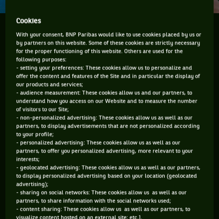
Cookies
A Madrid, David Ferrer disputera le dernier tournoi
With your consent, BNP Paribas would like to use cookies placed by us or
de sa carrière. L'Espagnol avait annoncé à l'US Open
by partners on this website. Some of these cookies are strictly necessary
dernier qu'il était en train de participer à son dernier
for the proper functioning of this website. Others are used for the
following purposes:
Grand Chelem. C'est donc sa tournée d'adieu qui
- setting your preferences: These cookies allow us to personalize and
s'achève et émotionnellement ce n'est pas facile.
offer the content and features of the Site and in particular the display of
our products and services;
- audience measurement: These cookies allow us and our partners, to
Pas simple l'épreuve que s'impose David Ferrer. Le 155e
understand how you access on our Website and to measure the number
of visitors to our Site;
joueur mondial, ex n°3 et vainqueur de 27 titres sur le circuit,
- non-personalized advertising: These cookies allow us as well as our
une fois finaliste en Grand Chelem et cinq fois demi-finaliste
partners, to display advertisements that are not personalized according
to your profile;
dans les épreuves reines, est à 15 jours de la fin de sa
- personalized advertising: These cookies allow us as well as our
carrière de joueur de tennis. Il s'en est rapproché un peu plus
partners, to offer you personalized advertising, more relevant to your
interests;
encore hier, après une 6e défaite face à Rafael Nadal au
- geolocated advertising: These cookies allow us as well as our partners,
tournoi de Barcelone (dont 4 en finale!) en 15 participations.
to display personalized advertising based on your location (geolocated
advertising);
Une défaite sur le court « Rafael Nadal ». Ça fait beaucoup
- sharing on social networks: These cookies allow us as well as our
de « Nadal » tout ça !
partners, to share information with the social networks used;
- content sharing: These cookies allow us as well as our partners, to
visualize content hosted on an external site; etc.].