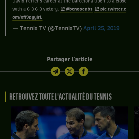
David Ferrer's career at the Barcelona Open to a close
with a 6-3 6-3 victory.
#bcnopenbs
pic.twitter.c
om/off9pyyirL
— Tennis TV (@TennisTV)
April 25, 2019
Partager l'article
RETROUVEZ TOUTE L'ACTUALITÉ DU TENNIS