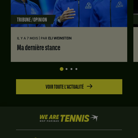
TRIBUNE / OPINION
|
IL Y A 7 MOIS
PAR
ELI WEINSTEIN
Ma dernière stance
VOIR TOUTE L'ACTUALITÉ
We
are
Tennis
by