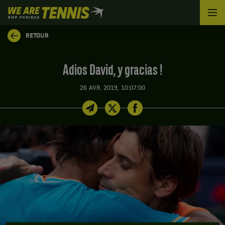
We
are
Tennis
RETOUR
by
BNP
Paribas
Adios David, y gracias !
Accueil
26 AVR. 2019, 10:07:00