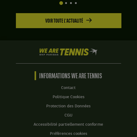
VOIR TOUTE L'ACTUALITÉ
We
are
Tennis
by
BNP
INFORMATIONS WE ARE TENNIS
Paribas
Accueil
Contact
Politique Cookies
Protection des Données
CGU
Accessibilité partiellement conforme
Préférences cookies