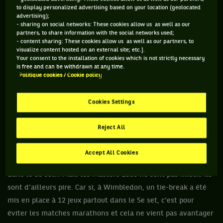
une éternité à se lancer. Ces vrais faux tableaux de 128, avec
to display personalized advertising based on your location (geolocated
32 « bye » pour les 32 têtes de série, avec 12 qualifiés, font
advertising);
- sharing on social networks: These cookies allow us as well as our
que les vrais noms, ceux qui font vibrer, n'entrent en jeu
partners, to share information with the social networks used;
qu'en fin de première semaine. Du coup, les premiers jours
- content sharing: These cookies allow us as well as our partners, to
visualize content hosted on an external site; etc.].
des deux Masters 1000 ressemblent plutôt à des tournois de
Your consent to the installation of cookies which is not strictly necessary
plus basse catégorie.
is free and can be withdrawn at any time.
Politique cookies / Cookie policy
PAS UN PEU PARADOXAL TOUT ÇA ?
Cookies Settings
Je ne suis pas convaincu par ces formats et, surtout, je ne
vois pas très bien pourquoi certains Masters 1000 sont
Reject All
comme-ci et d'autres comme ça. Les Grands Chelems
subissent des critiques pour leur non-uniformisation des
Accept All Cookies
règles, avec un tie-break en 7 points, un autre à 12 partout
dans le 5e set… Mais les Masters 1000 ne sont pas mieux. Ils
sont d'ailleurs pire. Car si, à Wimbledon, un tie-break a été
mis en place à 12 jeux partout dans le 5e set, c'est pour
éviter les matches marathons et cela ne vient pas avantager