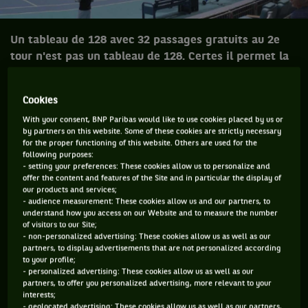
Un tableau de 128 avec 32 passages gratuits au 2e
tour n'est pas un tableau de 128. Certes il permet la
participation de plus de joueurs, mais met plus de
temps à l'allumage. Pour ou contre?
Cookies
With your consent, BNP Paribas would like to use cookies placed by us or
Le mois de mars, tennistiquement parlant, est très riche.
by partners on this website. Some of these cookies are strictly necessary
L'enchaînement Indian Wells/Miami contribue
for the proper functioning of this website. Others are used for the
following purposes:
inéluctablement à l'écriture de l'histoire du tennis. Qu'il
- setting your preferences: These cookies allow us to personalize and
s'agisse de la défaite de Nadal face à Federer à Miami, alors
offer the content and features of the Site and in particular the display of
our products and services;
que l'Espagnol menait 2 sets à rien, ou encore de la victoire
- audience measurement: These cookies allow us and our partners, to
d'une wild card canadienne - Bianca Andreescu - dans le
understand how you access on our Website and to measure the number
of visitors to our Site;
tableau féminin du BNP Paribas Open la semaine dernière, ça
- non-personalized advertising: These cookies allow us as well as our
reste. On s'en souvient, parce que c'est beau, incroyable,
partners, to display advertisements that are not personalized according
to your profile;
triste, drôle …
- personalized advertising: These cookies allow us as well as our
partners, to offer you personalized advertising, more relevant to your
Par contre, que ce mois est long ! Ces deux tournois mettent
interests;
- geolocated advertising: These cookies allow us as well as our partners,