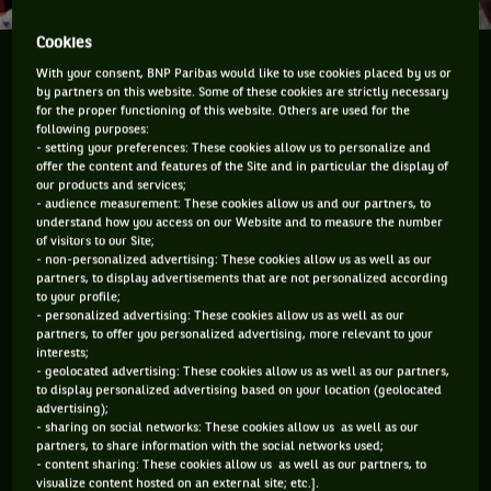
Cookies
En 1998, la France est championne du monde. En
With your consent, BNP Paribas would like to use cookies placed by us or
2018 la possibilité s'offre à elle à nouveau. Voici une
by partners on this website. Some of these cookies are strictly necessary
for the proper functioning of this website. Others are used for the
analyse du passé tennistique qui va démontrer
following purposes:
pourquoi les bleus vont l'emporter à nouveau !
- setting your preferences: These cookies allow us to personalize and
offer the content and features of the Site and in particular the display of
our products and services;
On va arrêter de se mentir. La seule finale qui compte pour
- audience measurement: These cookies allow us and our partners, to
understand how you access on our Website and to measure the number
nous est bel et bien celle qui va se jouer à Moscou entre la
of visitors to our Site;
France et la Croatie.
- non-personalized advertising: These cookies allow us as well as our
partners, to display advertisements that are not personalized according
Alors en attendant de souffrir pendant quatre-vingt dix
to your profile;
- personalized advertising: These cookies allow us as well as our
minutes (ou plus), il faut essayer de lire les signaux que nous
partners, to offer you personalized advertising, more relevant to your
envoie l'histoire. On se rassure comme on peut, en cherchant
interests;
- geolocated advertising: These cookies allow us as well as our partners,
comment le destin pourrait être décodé. Chacun y va de sa
to display personalized advertising based on your location (geolocated
théorie, du genre "En 1998, la France était déjà dans le
advertising);
- sharing on social networks: These cookies allow us as well as our
groupe C" ou encore "En 1998, l'Israël avait aussi remporté
partners, to share information with the social networks used;
l'Eurovision de la chanson, comme cette année".
- content sharing: These cookies allow us as well as our partners, to
visualize content hosted on an external site; etc.].