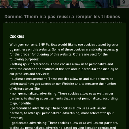
Dominic Thiem n'a pas réussi à remplir les tribunes
du tournoi de Halle. Cependant sur 12 300 potentiels,
il y en avait tout de même 6500. C'est bien comme
Cookies
cela que Jean-François Caujolle, directeur de l'Open
13 Provence, voit la chose. Il explique les
With your consent, BNP Paribas would like to use cookies placed by us or
by partners on this website. Some of these cookies are strictly necessary
problématiques de remplissage de tribune.
for the proper functioning of this website. Others are used for the
following purposes:
- setting your preferences: These cookies allow us to personalize and
Après un break de quelques jours, j'ai enfin repris contact
offer the content and features of the Site and in particular the display of
avec le tennis en allumant ma télé sur le match Thiem –
our products and services;
- audience measurement: These cookies allow us and our partners, to
Sugita, à Halle. Une fois passée cette sensation
understand how you access on our Website and to measure the number
indescriptible de voir un terrain vert et pas ocre, je ne
of visitors to our Site;
- non-personalized advertising: These cookies allow us as well as our
pouvais plus m'arrêter de regarder ce stade de 12 300 places
partners, to display advertisements that are not personalized according
à moitié vide, alors que sur le terrain évoluait le récent
to your profile;
- personalized advertising: These cookies allow us as well as our
finaliste de Roland-Garros, qui plus est germanophone ! Et
partners, to offer you personalized advertising, more relevant to your
ben malgré tout, ça ne suffisait pas pour attirer les Halloises
interests;
- geolocated advertising: These cookies allow us as well as our partners,
et les Hallois.
to display personalized advertising based on your location (geolocated