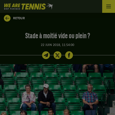
We
are
Tennis
RETOUR
by
BNP
Paribas
Stade à moitié vide ou plein ?
Accueil
22 JUIN 2018, 11:54:00