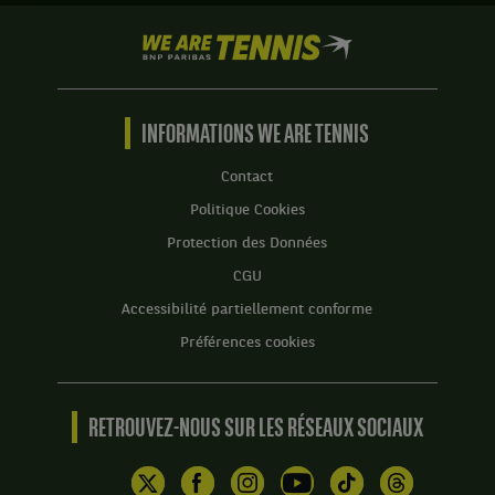
We
are
Tennis
by
BNP
INFORMATIONS WE ARE TENNIS
Paribas
Accueil
Contact
Politique Cookies
Protection des Données
CGU
Accessibilité partiellement conforme
Préférences cookies
RETROUVEZ-NOUS SUR LES RÉSEAUX SOCIAUX