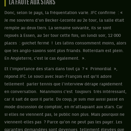
LA FAUTE AUX STARS
Donc, selon le pays, la fréquentation varie. JFC confirme : «
Je me souviens d'un Becker-Leconte au 2e tour, la salle était
remplie au deux tiers. La semaine suivante, ils se sont
rejoués à Essen, au 1er tour cette fois, un lundi soir, 12 000
places : guichet fermé ! Les latins consomment moins, alors
que les anglo-saxons sont plus friands. Rotterdam est plein.
En Angleterre, c'est le cas également. ».
Et l'importance des stars dans tout ça ? « Primordial »,
répond JFC. Le souci avec Jean-François est qu'il adore
tellement parler tennis que l'interview dérape rapidement
en conversation. Néanmoins c'est toujours très intéressant,
car il sait de quoi il parle. Du coup, je suis moi aussi passé en
mode discussion de comptoir, en m'attaquant aux stars. Car
si elles ne viennent pas, le public non plus. Mais pourquoi ne
viennent-elles pas ? Parce qu'on ne peut pas les payer. Les
garanties demandées sont devenues tellement élevées que