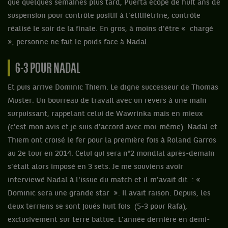
que quelques semaines plus tard, Puerta écope de huit ans de
suspension pour contrôle positif à l'étilifétrine, contrôle
réalisé le soir de la finale. En gros, à moins d'être « chargé
», personne ne fait le poids face à Nadal.
6-3 POUR NADAL
Et puis arrive Dominic Thiem. Le digne successeur de Thomas
Muster. Un bourreau de travail avec un revers à une main
surpuissant, rappelant celui de Wawrinka mais en mieux
(c'est mon avis et je suis d'accord avec moi-même). Nadal et
Thiem ont croisé le fer pour la première fois à Roland Garros
au 2e tour en 2014. Celui qui sera n°2 mondial après-demain
s'était alors imposé en 3 sets. Je me souviens avoir
interviewé Nadal à l'issue du match et il m'avait dit : «
Dominic sera une grande star ». Il avait raison. Depuis, les
deux terriens se sont joués huit fois
(5-3 pour Rafa),
exclusivement sur terre battue. L'année dernière en demi-