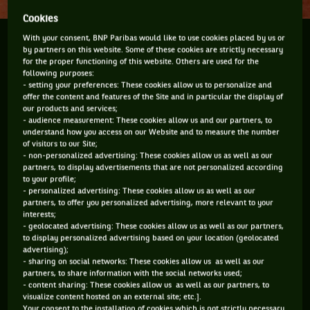
Cookies
With your consent, BNP Paribas would like to use cookies placed by us or
Dominic Thiem a stoppé la série de folie de Rafael
by partners on this website. Some of these cookies are strictly necessary
Nadal en le battant en 1/4 de finale à Madrid. Ce
for the proper functioning of this website. Others are used for the
résultat, permet de rêver à un face à face à Roland-
following purposes:
- setting your preferences: These cookies allow us to personalize and
Garros, si possible en finale, qui pourrait être un
offer the content and features of the Site and in particular the display of
match historique !
our products and services;
- audience measurement: These cookies allow us and our partners, to
understand how you access on our Website and to measure the number
Ce matin en me levant, je n'avais pas envie de regarder les
of visitors to our Site;
- non-personalized advertising: These cookies allow us as well as our
infos sportives, car je savais « qu'ils » n'allaient parler que
partners, to display advertisements that are not personalized according
de la défaite de
Rafael Nadal
face à
Dominic Thiem
. Un
to your profile;
- personalized advertising: These cookies allow us as well as our
peu comme quand tu reçois un courrier des impôts. Tu
partners, to offer you personalized advertising, more relevant to your
reconnais l'enveloppe, tu sais exactement ce qu'il y a
interests;
- geolocated advertising: These cookies allow us as well as our partners,
dedans, et tu ne l'ouvres pas. Comme si tant que l'enveloppe
to display personalized advertising based on your location (geolocated
n'était pas ouverte, la nouvelle n'existait pas. Puis, je me suis
advertising);
- sharing on social networks: These cookies allow us as well as our
dit qu'il fallait que je prenne mon courage à deux mains pour
partners, to share information with the social networks used;
affronter la dure réalité.
- content sharing: These cookies allow us as well as our partners, to
visualize content hosted on an external site; etc.].
Your consent to the installation of cookies which is not strictly necessary