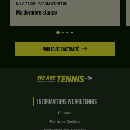
|
IL Y A 7 MOIS
PAR
ELI WEINSTEIN
Ma dernière stance
VOIR TOUTE L'ACTUALITÉ
We
are
Tennis
by
BNP
INFORMATIONS WE ARE TENNIS
Paribas
Accueil
Contact
Politique Cookies