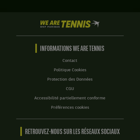
We
are
Tennis
by
BNP
INFORMATIONS WE ARE TENNIS
Paribas
Accueil
Contact
Politique Cookies
Protection des Données
CGU
Accessibilité partiellement conforme
Préférences cookies
RETROUVEZ-NOUS SUR LES RÉSEAUX SOCIAUX