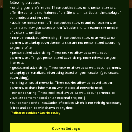
following purposes:
- setting your preferences: These cookies allow us to personalize and
offer the content and features of the Site and in particular the display of
L'ARGENT DES JEUX OLYMPIQUES DE LOS ANGELES
our products and services;
- audience measurement: These cookies allow us and our partners, to
AU BÉNÉFICE DU TENNIS DANS LES QUARTIERS
understand how you access on our Website and to measure the number
of visitors to our Site;
- non-personalized advertising: These cookies allow us as well as our
1984 a vu les États-Unis changer à jamais les Jeux
partners, to display advertisements that are not personalized according
olympiques. Cette année-là, le pays organise la compétition à
to your profile;
- personalized advertising: These cookies allow us as well as our
Los Angeles en modifiant fondamentalement son
partners, to offer you personalized advertising, more relevant to your
organisation et sa structuration économique : jadis
interests;
- geolocated advertising: These cookies allow us as well as our partners,
largement majoritaires, les financements publics s’effacent
to display personalized advertising based on your location (geolocated
désormais au profit du sponsoring massif d’entreprises
advertising);
- sharing on social networks: These cookies allow us as well as our
privées. Du pain béni pour le comité d’organisation des Jeux –
partners, to share information with the social networks used;
qui annonce des bénéfices record de 230 millions de dollars
- content sharing: These cookies allow us as well as our partners, to
visualize content hosted on an external site; etc.].
– et pour son président, Peter Ueberroth, qui empoche un
Your consent to the installation of cookies which is not strictly necessary
bonus de 500000 dollars. Plutôt que de flamber son argent à
is free and can be withdrawn at any time.
Politique cookies / Cookie policy
Vegas, Ueberroth fait don de la somme à la LA84 Foundation,
qui finance des programmes sportifs dans toute la Californie.
Cookies Settings
Notamment la National Junior Tennis and Learning (NJTL),