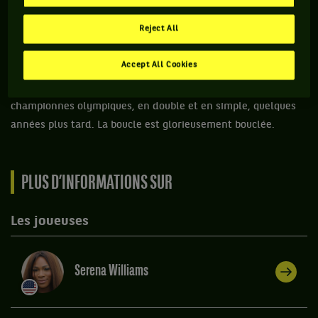
vouée à enseigner le tennis aux enfants de quartiers
Reject All
défavorisés. C’est justement au sein d’une des antennes
locales de la NJTL, à Compton, que deux sœurs pas comme les
Accept All Cookies
autres taperont leurs premières balles au milieu des années
1980. Leurs noms ? Venus et Serena Williams, sacrées
championnes olympiques, en double et en simple, quelques
années plus tard. La boucle est glorieusement bouclée.
PLUS D’INFORMATIONS SUR
Les joueuses
Serena Williams