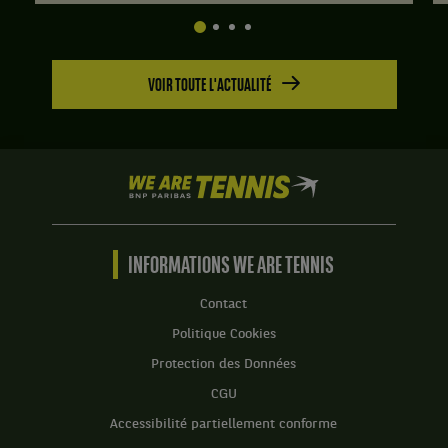
VOIR TOUTE L'ACTUALITÉ
We
are
Tennis
by
BNP
INFORMATIONS WE ARE TENNIS
Paribas
Accueil
Contact
Politique Cookies
Protection des Données
CGU
Accessibilité partiellement conforme