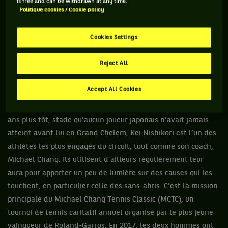
is free and can be withdrawn at any time.
corps bougeait plutôt bien, confie McEnroe à l’issue de la
Politique cookies / Cookie policy
rencontre. J’ai pu faire quelques bonnes frappes, je crois qu’il
a eu pitié de moi. C’est bon de venir ici pour aider les gens qui
Cookies Settings
traversent un moment difficile. Malheureusement, des
désastres comme celui-ci semblent arriver de plus en plus
Reject All
souvent. »
Accept All Cookies
Véritable idole au Japon depuis sa médaille de bronze aux JO
de Rio en 2016 et surtout sa finale perdue à l’US Open deux
ans plus tôt, stade qu’aucun joueur japonais n’avait jamais
atteint avant lui en Grand Chelem, Kei Nishikori est l’un des
athlètes les plus engagés du circuit, tout comme son coach,
Michael Chang. Ils utilisent d’ailleurs régulièrement leur
aura pour apporter un peu de lumière sur des causes qui les
touchent, en particulier celle des sans-abris. C’est la mission
principale du Michael Chang Tennis Classic (MCTC), un
tournoi de tennis caritatif annuel organisé par le plus jeune
vainqueur de Roland-Garros. En 2017, les deux hommes ont