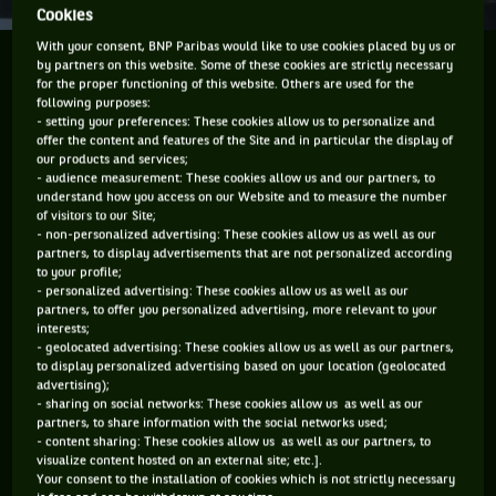
Cookies
With your consent, BNP Paribas would like to use cookies placed by us or
MCENROE VS NISHIKORI, UN MATCH SOLIDAIRE
by partners on this website. Some of these cookies are strictly necessary
for the proper functioning of this website. Others are used for the
following purposes:
Il aura suffi de sept points pour prouver que
John McEnroe
- setting your preferences: These cookies allow us to personalize and
n’avait rien perdu de son toucher. Le 17 novembre 2013, pour
offer the content and features of the Site and in particular the display of
our products and services;
son premier match sur le sol japonais depuis 1997, l
- audience measurement: These cookies allow us and our partners, to
understand how you access on our Website and to measure the number
’Américain affronte
Kei Nishikori
, star locale et numéro 11
of visitors to our Site;
mondial, dans un match d’exhibition. Les deux têtes d
- non-personalized advertising: These cookies allow us as well as our
partners, to display advertisements that are not personalized according
’affiche ont rempli les 10 000 places de l’Ariake Coliseum de
to your profile;
Tokyo, dont l’argent tiré de leur vente sera versé à la Tohoku
- personalized advertising: These cookies allow us as well as our
partners, to offer you personalized advertising, more relevant to your
Tennis Association, qui aide à reconstruire les infrastructures
interests;
tennistiques détruites par le tsunami ayant déferlé sur la
- geolocated advertising: These cookies allow us as well as our partners,
to display personalized advertising based on your location (geolocated
côte pacifique du Japon en mars 2011. À la surprise générale,
advertising);
McEnroe remporte les sept premiers points. Nishikori,
- sharing on social networks: These cookies allow us as well as our
partners, to share information with the social networks used;
d’abord clément, finit par s’employer au second set et
- content sharing: These cookies allow us as well as our partners, to
l’emporter 1/6, 6/4 et 10/7 au super tie-break. « Considérant
visualize content hosted on an external site; etc.].
Your consent to the installation of cookies which is not strictly necessary
que j’ai été prévenu il y a seulement quelques semaines, mon