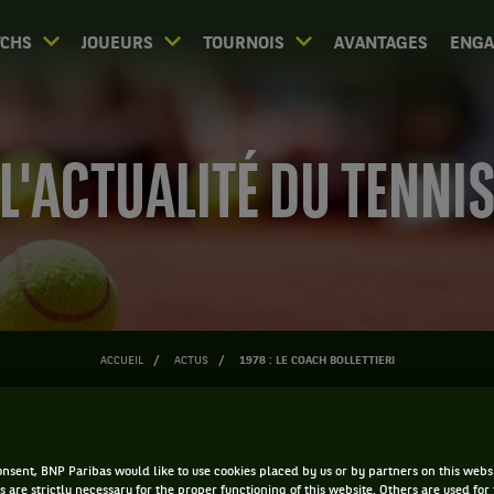
CHS
JOUEURS
TOURNOIS
AVANTAGES
ENG
L'ACTUALITÉ DU TENNI
ACCUEIL
ACTUS
1978 : LE COACH BOLLETTIERI
1978 : Le Coach Bollettieri
nsent, BNP Paribas would like to use cookies placed by us or by partners on this webs
s are strictly necessary for the proper functioning of this website. Others are used for