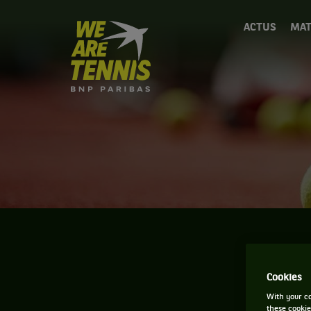
We
ACTUS
MAT
are
Tennis
by
BNP
Paribas
Accueil
Cookies
With your co
these cookie