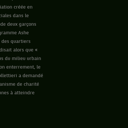
iation créée en
iales dans le
 de deux garçons
rogramme Ashe
s des quartiers
isait alors que «
us du milieu urbain
son enterrement, le
ollettieri a demandé
ganisme de charité
unes à atteindre