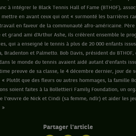
c à intégrer le Black Tennis Hall of Fame (BTHOF), assoc
 mettre en avant ceux qui ont « surmonté les barrières rac
 travail en faveur de la communauté afro-américaine. Père
e et grand ami d’Arthur Ashe, ils créèrent ensemble le p
ties, qui a enseigné le tennis à plus de 20 000 enfants issu
, Bradenton et Palmetto. Bob Davis, président du BTHOF, d
ans le monde du tennis avaient aidé autant d’enfants iss
Ultime preuve de sa classe, le 4 décembre dernier, jour de 
t: « Plutôt que des fleurs ou autres hommages, la famille B
ons soient faites à la Bollettieri Family Foundation, un or
e l’œuvre de Nick et Cindi (sa femme, ndlr) et aider les je
. »
Partager l'article