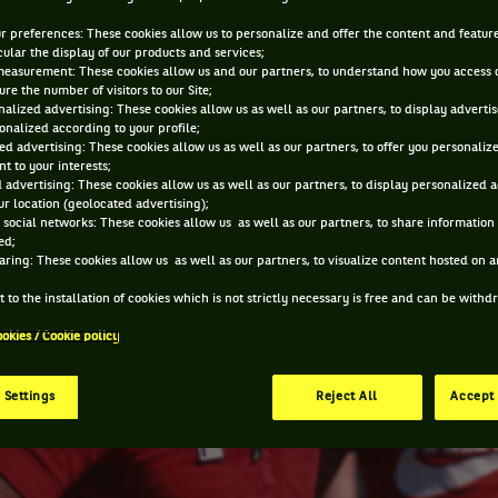
12 JUIL. 2023, 18:38:13
ur preferences: These cookies allow us to personalize and offer the content and feature
cular the display of our products and services;
measurement: These cookies allow us and our partners, to understand how you access 
re the number of visitors to our Site;
alized advertising: These cookies allow us as well as our partners, to display adverti
onalized according to your profile;
ed advertising: These cookies allow us as well as our partners, to offer you personaliz
t to your interests;
 advertising: These cookies allow us as well as our partners, to display personalized 
r location (geolocated advertising);
 social networks: These cookies allow us as well as our partners, to share information 
ed;
aring: These cookies allow us as well as our partners, to visualize content hosted on an
 to the installation of cookies which is not strictly necessary is free and can be with
ookies / Cookie policy
 Settings
Reject All
Accept 