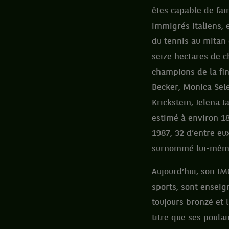
êtes capable de fai
immigrés italiens,
du tennis au mitan
seize hectares de c
champions de la fin
Becker, Monica Sel
Krickstein, Jelena 
estimé à environ 1
1987, 32 d’entre eux
surnommé lui-même 
Aujourd’hui, son I
sports, sont enseign
toujours bronzé et 
titre que ses poulai