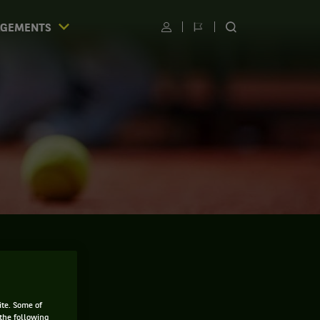
AGEMENTS
Utilisateur
Changer
RECHERCHER
de
SUR
langue
LE
SITE
S
ite. Some of
 the following