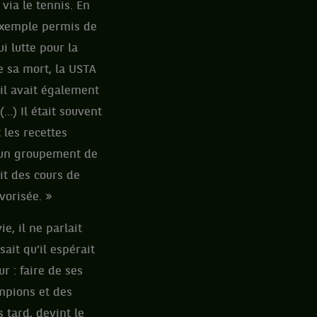
via le tennis. En
 exemple permis de
i lutte pour la
e sa mort, la USTA
 il avait également
.) Il était souvent
 les recettes
, un groupement de
it des cours de
avorisée. »
ie, il ne parlait
ait qu’il espérait
r : faire de ses
mpions et des
 tard, devint le