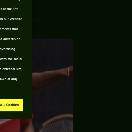
s of the Site
on our Website
sements that
ed advertising,
advertising
with the social
 external site;
drawn at any
All Cookies