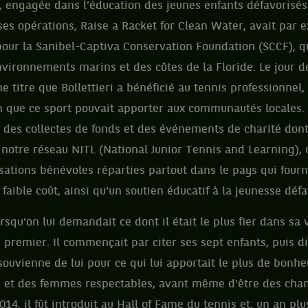
, engagée dans l’éducation des jeunes enfants défavorisés 
ses opérations, Raise a Racket for Clean Water, avait par
pour la Sanibel-Captiva Conservation Foundation (SCCF), qu
vironnements marins et des côtes de la Floride. Le jour d
 titre que Bollettieri a bénéficié au tennis professionnel,
n que ce sport pouvait apporter aux communautés locales. (..
 des collectes de fonds et des événements de charité dont
 notre réseau NJTL (National Junior Tennis and Learning)
ations bénévoles réparties partout dans le pays qui fourn
 faible coût, ainsi qu’un soutien éducatif à la jeunesse déf
orsqu’on lui demandait ce dont il était le plus fier dans sa v
 premier. Il commençait par citer ses sept enfants, puis dis
souvienne de lui pour ce qui lui apportait le plus de bonheu
et des femmes respectables, avant même d’être des cha
4, il fût introduit au Hall of Fame du tennis et, un an plus