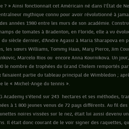
re ? » Ainsi fonctionnait cet Américain né dans l’État de 
 entraîneur mythique connu pour avoir révolutionné à jam
 des années 1980 entre les murs de son académie. Constru
hamps de tomates à Bradenton, en Floride, elle a vu évolu
 du siècle dernier, d’Andre Agassi à Maria Sharapova en p
es, les sœurs Williams, Tommy Haas, Mary Pierce, Jim Cour
Jankovic, Marcelo Rios ou encore Anna Kournikova. Un jour, 
80 le nombre de trophées du Grand Chelem remportés par 
 faisaient partie du tableau principal de Wimbledon ; après
le « Michel-Ange du tennis ».
MG Academy s’étend sur 243 hectares et ses méthodes, tra
ées à 1 800 jeunes venus de 72 pays différents. Au fil des 
lunettes noires vissées sur le nez, était lui aussi devenu 
ns. Il était donc courant de le voir signer des raquettes, qu