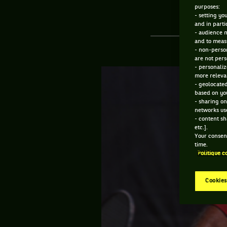
purposes:
- setting yo
and in parti
- audience 
and to measu
- non-person
are not pers
- personaliz
more relevan
- geolocated
based on you
- sharing on
networks us
- content sh
etc.].
Your consent
time.
Politique c
Cookies