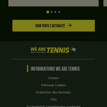
VOIR TOUTE L'ACTUALITÉ
We
are
Tennis
by
BNP
INFORMATIONS WE ARE TENNIS
Paribas
Accueil
Contact
Politique Cookies
Protection des Données
CGU
Accessibilité partiellement conforme