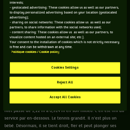
interests;
- geolocated advertising: These cookies allow us as well as our partners,
to display personalized advertising based on your location (geolocated
advertising);
- sharing on social networks: These cookies allow us as well as our
partners, to share information with the social networks used;
- content sharing: These cookies allow us as well as our partners, to
visualize content hosted on an external site; etc.].
Your consent to the installation of cookies which is not strictly necessary
is free and can be withdrawn at any time.
Politique cookies / Cookie policy
Cookies Settings
Reject All
Dans les années qui suivent, la "technique Myers" se
Accept All Cookies
propage. En 1982, après plusieurs ajustements, la hauteur du
filet passe de 1,22 m à 0,914 m en son milieu. C'en est fini du
service par en-dessous. Le tennis grandit. Il n'est plus un
bébé. Désormais, il se tient droit, fier et peut plonger ses