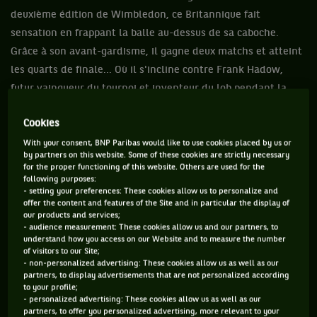
deuxième édition de Wimbledon, ce Britannique fait
sensation en frappant la balle au-dessus de sa caboche.
Grâce à son avant-gardisme, il gagne deux matchs et atteint
les quarts de finale... Où il s'incline contre Frank Hadow,
futur vainqueur du tournoi et inventeur du lob pendant la
finale.
Cookies
With your consent, BNP Paribas would like to use cookies placed by us or
by partners on this website. Some of these cookies are strictly necessary
Vous devez accepter les cookies de type
for the proper functioning of this website. Others are used for the
following purposes:
"Réseaux sociaux" pour pouvoir accéder à ce
- setting your preferences: These cookies allow us to personalize and
offer the content and features of the Site and in particular the display of
contenu
our products and services;
- audience measurement: These cookies allow us and our partners, to
GÉRER MES PRÉFÉRENCES
understand how you access on our Website and to measure the number
of visitors to our Site;
- non-personalized advertising: These cookies allow us as well as our
partners, to display advertisements that are not personalized according
to your profile;
- personalized advertising: These cookies allow us as well as our
partners, to offer you personalized advertising, more relevant to your