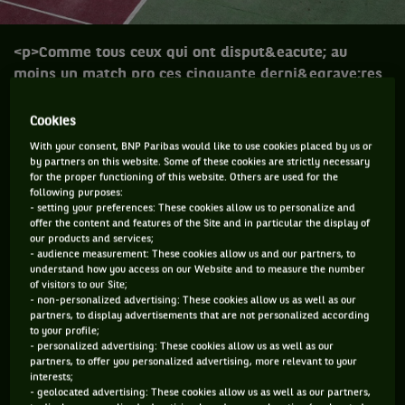
<p>Comme tous ceux qui ont disput&eacute; au
moins un match pro ces cinquante derni&egrave;res
ann&eacute;es, le footballeur Paolo Maldini, qui
&agrave; 49 ans vient de disputer le tournoi
Cookies
Challenger de Milan en double, a d&eacute;sormais
With your consent, BNP Paribas would like to use cookies placed by us or
sa fiche sur le site de l&rsquo;ITF, la
by partners on this website. Some of these cookies are strictly necessary
for the proper functioning of this website. Others are used for the
F&eacute;d&eacute; Internationale. L&rsquo;ancien
following purposes:
troisi&egrave;me du Ballon d&rsquo;or n&rsquo;est
- setting your preferences: These cookies allow us to personalize and
offer the content and features of the Site and in particular the display of
pas le premier amateur dans ce cas, loin de
our products and services;
l&agrave;.</p> <p>&nbsp;</p>
- audience measurement: These cookies allow us and our partners, to
understand how you access on our Website and to measure the number
of visitors to our Site;
Comme tous ceux qui ont disputé au moins un match pro ces
- non-personalized advertising: These cookies allow us as well as our
cinquante dernières années, le footballeur Paolo Maldini, qui
partners, to display advertisements that are not personalized according
to your profile;
à 49 ans vient de disputer le tournoi Challenger de Milan en
- personalized advertising: These cookies allow us as well as our
partners, to offer you personalized advertising, more relevant to your
double, a désormais sa fiche sur le site de l’ITF, la Fédé
interests;
Internationale. L’ancien troisième du Ballon d’or n’est pas le
- geolocated advertising: These cookies allow us as well as our partners,