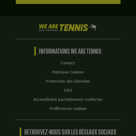
We
are
Tennis
by
BNP
INFORMATIONS WE ARE TENNIS
Paribas
Accueil
Contact
Politique Cookies
Protection des Données
CGU
Accessibilité partiellement conforme
Préférences cookies
RETROUVEZ-NOUS SUR LES RÉSEAUX SOCIAUX