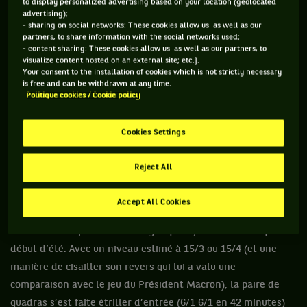
to display personalized advertising based on your location (geolocated
premier amateur dans ce cas, loin de là.
advertising);
- sharing on social networks: These cookies allow us as well as our
partners, to share information with the social networks used;
- content sharing: These cookies allow us as well as our partners, to
Mardi 27 juin, nombreux ont été ceux à s’émouvoir de la
visualize content hosted on an external site; etc.].
faible qualité de jeu de la légende italienne Paolo Maldini.
Your consent to the installation of cookies which is not strictly necessary
is free and can be withdrawn at any time.
Parmi les commentaires trouvés au hasard sur la toile, «
oh,
Politique cookies / Cookie policy
mais je crois bien que je pourrais le battre moi aussi !
», ou
«
mais comment se fait-il qu’il a le droit de jouer un tournoi
Cookies Settings
de ce niveau ?
». On ne parle pas ici de football mais bien de
tennis, sport favori de l’ancien défenseur de l’AC Milan
Reject All
depuis qu’il dit stop au ballon rond, en 2009. Vainqueur avec
son prof, un ancien 975è mondial, du tournoi de double
Accept All Cookies
interne organisé dans son club milanais, Maldini a eu droit à
une wild-card pour le Challenger qui s’y déroule à chaque
début d’été. Avec un niveau estimé à 15/3 ou 15/4 (et une
manière de cisailler son revers qui lui a valu une
comparaison avec le jeu du Président Macron), la paire de
quadras s’est faite étriller d’entrée (6/1 6/1 en 42 minutes)