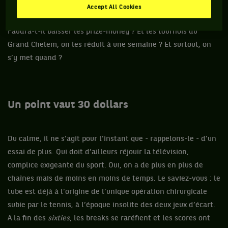
Robredo/Granollers, peut-on dire que le tennis en sortira
Accept All Cookies
grandi ? Ivo Karlovic pourra-t-il gagner Wimbledon à 40 ans ?
Faudra-t-il baisser les prize-money ? Et les tournois du
Grand Chelem, on les réduit à une semaine ? Et surtout, on
s’y met quand ?
Un point vaut 30 dollars
Du calme, il ne s’agit pour l’instant que - rappelons-le - d’un
essai de plus. Qui doit d’ailleurs réjouir la télévision,
complice exigeante du sport. Oui, on a de plus en plus de
chaînes mais de moins en moins de temps. Le saviez-vous : le
tube est déjà à l’origine de l’unique opération chirurgicale
subie par le tennis, à l’époque insolite des deux jeux d’écart.
A la fin des
sixties
, les breaks se raréfient et les scores ont