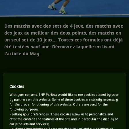
Des matchs avec des sets de 4 jeux, des matchs avec
des jeux au meilleur des deux points, des matchs en
un seul set de 10 jeux… Toutes ces formules ont déjà
été testées sauf une. Découvrez laquelle en lisant
l'article du Mag.
Environ 90 minutes pour 5 sets ! Le 12
janvier dernier à Sydney, Roger Federer et
Cookies
Lleyton Hewitt ont testé le « Fast4 », une
With your consent, BNP Paribas would like to use cookies placed by us or
nouvelle formule avec des sets en 4 jeux
by partners on this website. Some of these cookies are strictly necessary
for the proper functioning of this website. Others are used for the
gagnants, no-ad, et permission de
following purposes:
s’asseoir seulement entre deux manches.
- setting your preferences: These cookies allow us to personalize and
offer the content and features of the Site and in particular the display of
Simple expérimentation ou vraie
our products and services;