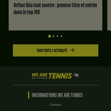
Arthur Géa tout sourire : premier titre et entrée
dans le top 100
VOIR TOUTE L'ACTUALITÉ
We
are
Tennis
by
BNP
INFORMATIONS WE ARE TENNIS
Paribas
Accueil
Contact