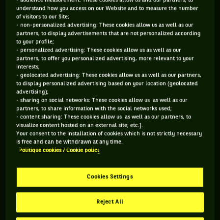
révolution? Sachant que dans le tennis, on
- audience measurement: These cookies allow us and our partners, to
understand how you access on our Website and to measure the number
teste beaucoup, mais on ne change
of visitors to our Site;
presque jamais rien, il y a fort à parier que
- non-personalized advertising: These cookies allow us as well as our
partners, to display advertisements that are not personalized according
les matchs marathon ont encore de belles
to your profile;
heures devant eux.
- personalized advertising: These cookies allow us as well as our
partners, to offer you personalized advertising, more relevant to your
interests;
- geolocated advertising: These cookies allow us as well as our partners,
to display personalized advertising based on your location (geolocated
C’est une véritable boucherie. A ceux qui n’ont pas encore
advertising);
entendu parler du « Fast4 », passez le tennis au broyeur,
- sharing on social networks: These cookies allow us as well as our
partners, to share information with the social networks used;
désosser ses temps morts et éplucher tout ce qui semble
- content sharing: These cookies allow us as well as our partners, to
inutile. La formule express obtenue est alors idéale pour les
visualize content hosted on an external site; etc.].
Your consent to the installation of cookies which is not strictly necessary
médias pressurés et les consommateurs pressés que nous
is free and can be withdrawn at any time.
sommes. Le 12 janvier 2015, à Sydney, c’est sur un score
Politique cookies / Cookie policy
raccourci que Roger Federer a ainsi dominé Lleyton Hewitt
sur le score de 4-3 2-4 3-4 4-0 4-3 lors d’une exhibition à
Cookies Settings
valeur de test. On s’en doute, ce système avantagerait les
surprises, éclaterait la hiérarchie. Mais pose beaucoup de
Reject All
questions : s’il devient impossible de s’ennuyer devant un