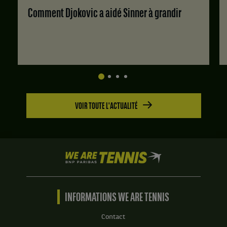
Comment Djokovic a aidé Sinner à grandir
VOIR TOUTE L'ACTUALITÉ
We
are
Tennis
by
BNP
INFORMATIONS WE ARE TENNIS
Paribas
Accueil
Contact