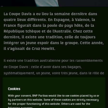
La Coupe Davis a eu lieu la semaine dernière dans
quatre lieux différents. En Espagne, à Valence, la
France figurait dans la poule du pays hôte, de la
République tchèque et de l’Australie. Chez cette
dernière, il existe une tradition, celle de toujours
intégrer un jeune espoir dans le groupe. Cette année,
il s’agissait de Cruz Hewitt.
Il existe une tradition australienne pour les rassemblements
de Coupe Davis : celle d’avoir dans ses bagages,
systématiquement, un jeune, voire très jeune, dans le rôle de
sparring-partner. Evidemment, la présence de cet espoir n’a
pas comme seule vocation pour lui de renvoyer la balle, mais
Cookies
aussi d’être au contact des champions et de goûter à la
With your consent, BNP Paribas would like to use cookies placed by us or
crème de la crème. Un peu comme un stage d’observation
by partners on this website. Some of these cookies are strictly necessary
for the proper functioning of this website. Others are used for the
pour les élèves de 3e.
following purposes: