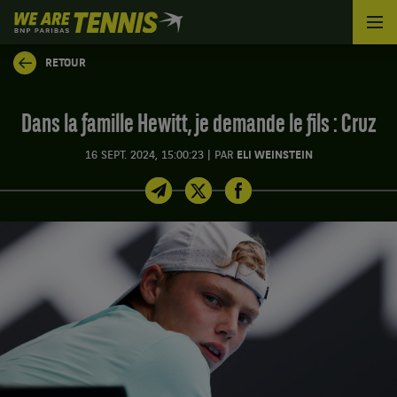
We
are
Tennis
RETOUR
by
BNP
Paribas
Dans la famille Hewitt, je demande le fils : Cruz
Accueil
|
16 SEPT. 2024, 15:00:23
PAR
ELI WEINSTEIN