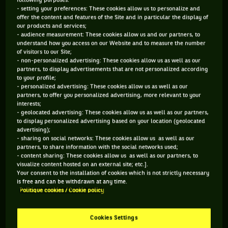
- setting your preferences: These cookies allow us to personalize and
Cette année, le capitaine australien,
Lleyton Hewitt
, n’a
offer the content and features of the Site and in particular the display of
pas dérogé à la règle. Effectivement, pour ceux d’entre vous
our products and services;
- audience measurement: These cookies allow us and our partners, to
qui ont regardé un peu la Coupe Davis à la télé, ou pour les
understand how you access on our Website and to measure the number
plus chanceux qui se trouvaient sur place à Valence, vous
of visitors to our Site;
- non-personalized advertising: These cookies allow us as well as our
avez sans doute remarqué une (très) jeune tête blonde sur le
partners, to display advertisements that are not personalized according
banc des « Green and Gold ».
to your profile;
- personalized advertising: These cookies allow us as well as our
partners, to offer you personalized advertising, more relevant to your
IL LÂCHE UN « COME ON » QUI RAPPELLE FORCÉMENT
interests;
- geolocated advertising: These cookies allow us as well as our partners,
QUELQU’UN
to display personalized advertising based on your location (geolocated
advertising);
En regardant celui-ci avec un peu plus d’attention, je me
- sharing on social networks: These cookies allow us as well as our
partners, to share information with the social networks used;
souviens m'être fait la réflexion suivante : « Tiens, il a l’air
- content sharing: These cookies allow us as well as our partners, to
très jeune lui, mais il me fait penser à quelqu’un.
»
Puis,
visualize content hosted on an external site; etc.].
Your consent to the installation of cookies which is not strictly necessary
tandis que la réalisation s’attardait sur lui, alors qu’il était
is free and can be withdrawn at any time.
simple sparring, je me suis dit qu’il y avait forcément un truc.
Politique cookies / Cookie policy
J’ai immédiatement vérifié et mon soupçon a été validé. Il
s’agissait bien de Cruz Hewitt, fils de Lleyton.
Cookies Settings