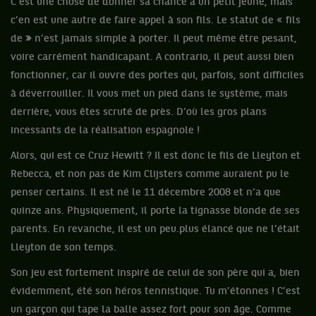
C’est une chose de donner sa chance à un petit jeune, mais
c’en est une autre de faire appel à son fils. Le statut de « fils
de
»
n’est jamais simple à porter. Il peut même être pesant,
voire carrément handicapant. A contrario, il peut aussi bien
fonctionner, car il ouvre des portes qui, parfois, sont difficiles
à déverrouiller. Il vous met un pied dans le système, mais
derrière, vous êtes scruté de près. D’où les gros plans
incessants de la réalisation espagnole !
Alors, qui est ce Cruz Hewitt ? Il est donc le fils de Lleyton et
Rebecca, et non pas de Kim Clijsters comme auraient pu le
penser certains. Il est né le 11 décembre 2008 et n’a que
quinze ans. Physiquement, il porte la tignasse blonde de ses
parents. En revanche, il est un peu.plus élancé que ne l’était
Lleyton de son temps.
Son jeu est fortement inspiré de celui de son père qui a, bien
évidemment, été son héros tennistique. Tu m’étonnes ! C’est
un garçon qui tape la balle assez fort pour son âge. Comme