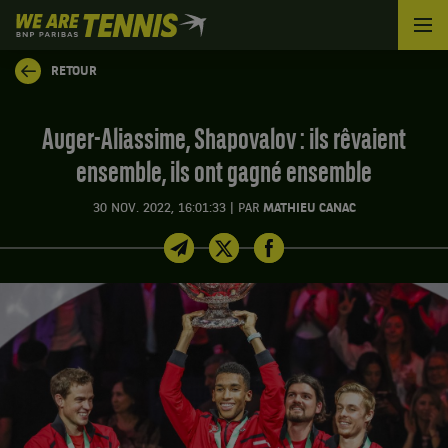
We
are
Tennis
RETOUR
by
BNP
Paribas
Auger-Aliassime, Shapovalov : ils rêvaient
Accueil
ensemble, ils ont gagné ensemble
|
30 NOV. 2022, 16:01:33
PAR
MATHIEU CANAC