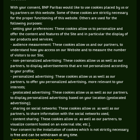
depuis leurs premiers pas dans le tennis.
With your consent, BNP Paribas would like to use cookies placed by us or
by partners on this website. Some of these cookies are strictly necessary
En début de saison, grâce à “
leur alchimie incroyable
”, dé
for the proper functioning of this website. Others are used for the
following purposes:
crite par le surnommé “Shapo”, les deux hommes ont permis
- setting your preferences: These cookies allow us to personalize and
offer the content and features of the Site and in particular the display of
à leur pays de glaner son premier titre par équipe : l’ATP Cu
our products and services;
p
. Dimanche, après avoir chacun gagné leur simple face à
- audience measurement: These cookies allow us and our partners, to
understand how you access on our Website and to measure the number
l’Australie, ils ont offert le deuxième : la Coupe Davis. “
On se
of visitors to our Site;
connaît depuis nos 7, 8 ans
, a commenté “FAA” lors de
- non-personalized advertising: These cookies allow us as well as our
partners, to display advertisements that are not personalized according
l’interview sur le court, après son succès 6/3 6/4 contre Alex
to your profile;
De Minaur pour apporter le point du sacre.
On rêvait de jouer
- personalized advertising: These cookies allow us as well as our
partners, to offer you personalized advertising, more relevant to your
les plus grands tournois, de gagner des matchs comme ceux-
interests;
ci et de remporter la Coupe Davis.
” “
On en rêvait depuis les
- geolocated advertising: These cookies allow us as well as our partners,
to display personalized advertising based on your location (geolocated
juniors
”, a confirmé son acolyte.
advertising);
- sharing on social networks: These cookies allow us as well as our
partners, to share information with the social networks used;
- content sharing: These cookies allow us as well as our partners, to
visualize content hosted on an external site; etc.].
Vous devez accepter les cookies de type
Your consent to the installation of cookies which is not strictly necessary
"Réseaux sociaux" pour pouvoir accéder à ce
is free and can be withdrawn at any time.