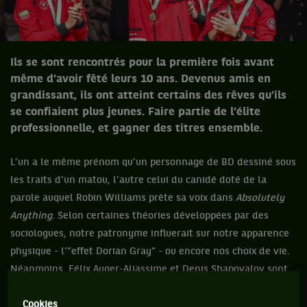
Ils se sont rencontrés pour la première fois avant
même d’avoir fêté leurs 10 ans. Devenus amis en
grandissant, ils ont atteint certains des rêves qu’ils
se confiaient plus jeunes. Faire partie de l’élite
professionnelle, et gagner des titres ensemble.
L’un a le même prénom qu’un personnage de BD dessiné sous
les traits d’un matou, l’autre celui du canidé doté de la
parole auquel Robin Williams prête sa voix dans
Absolutely
Anything
. Selon certaines théories développées par des
sociologues, notre patronyme influerait sur notre apparence
physique - l’”effet Dorian Gray” - ou encore nos choix de vie.
Néanmoins, Félix Auger-Aliassime et Denis Shapovalov sont
loin de s’entendre comme chien et chat. Ils sont amis.
Cookies
N’ayant qu’un an d’écart, les deux Canadiens se connaissent