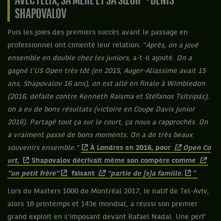
AVEC FÉLIX, SA MÈRE ET SA SŒUR” - DENIS
SHAPOVALOV
Puis les joies des premiers succès avant le passage en
professionnel ont cimenté leur relation. “
Après, on a joué
ensemble en double chez les juniors
, a-t-il ajouté.
On a
gagné l’US Open très tôt (en 2015, Auger-Aliassime avait 15
ans, Shapovalov 16 ans), on est allé en finale à Wimbledon
(2016, défaite contre Kenneth Raisma et Stéfanos Tsitsipás),
on a eu de bons résultats (victoire en Coupe Davis junior
2016). Partagé tout ça sur le court, ça nous a rapprochés. On
a vraiment passé de bons moments. On a de très beaux
souvenirs ensemble.”
À Londres en 2016, pour
Open Co
urt,
Shapovalov décrivait même son compère comme
“un petit frère”
faisant
“partie de [s]a famille.
”
Lors du Masters 1000 de Montréal 2017, le natif de Tel-Aviv,
alors 18 printemps et 143e mondial, a réussi son premier
grand exploit en s’imposant devant Rafael Nadal. Une perf’