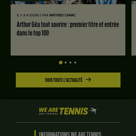
|
IL Y A 4 JOURS
PAR
MATHIEU CANAC
Arthur Géa tout sourire : premier titre et entrée
dans le top 100
VOIR TOUTE L'ACTUALITÉ
We
are
Tennis
by
BNP
INFORMATIONS WE ARE TENNIS