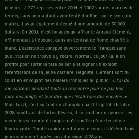
200 jours. Coupable d’avoir parié – ce qui est interdit aux
joueurs - à 273 reprises entre 2004 et 2007 sur des matchs de
tennis, sans pour autant avoir tenté d’influer sur le score du
match, il avait également écopé d’une amende de 50 000
dollars. En 2001, c’est lui aussi qui affronte Arnaud Clément,
n°7 mondial à l’époque, dans un Central de Rome chauffé à
blanc. L’assistance conspue ouvertement le Français sans
que l’Italien ne trouve à y redire. Normal, ce jour-là, il en
profite pour sortir la tête de série et signer un exploit
retentissant de sa jeune carrière. Dégoûté, Clément sort du
court en envoyant des baisers ironiques au public :
« J’ai dû
me contenir pendant toute la rencontre pour ne pas leur
faire des doigts et leur dire que c’était tous des enculés. »
Mais Luzzi, c’est surtout un champion parti trop tôt. Octobre
2008, souffrant de fortes fièvres, il se rend aux urgences. Les
médecins se rendent compte qu’il souffre d’une leucémie
foudroyante. Tombé rapidement dans le coma, il décède trois
jours seulement après son admission. A 28 ans…