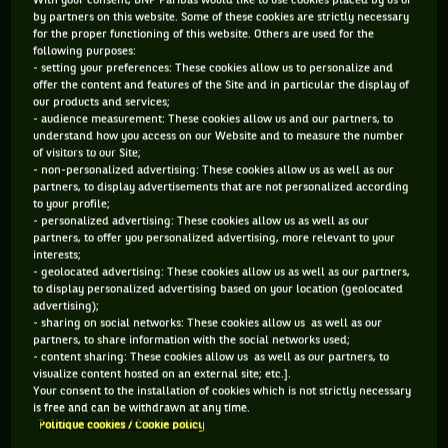
With your consent, BNP Paribas would like to use cookies placed by us or
by partners on this website. Some of these cookies are strictly necessary
for the proper functioning of this website. Others are used for the
following purposes:
- setting your preferences: These cookies allow us to personalize and
offer the content and features of the Site and in particular the display of
our products and services;
- audience measurement: These cookies allow us and our partners, to
understand how you access on our Website and to measure the number
of visitors to our Site;
2. Nicola Pietrangeli
- non-personalized advertising: These cookies allow us as well as our
partners, to display advertisements that are not personalized according
to your profile;
- personalized advertising: These cookies allow us as well as our
Voici donc l’autre grande figure du tennis italien. Moins
partners, to offer you personalized advertising, more relevant to your
interests;
connu que Panatta car plus ancien, Nicola Pietrangeli
- geolocated advertising: These cookies allow us as well as our partners,
possède un plus beau palmarès, avec deux Internationaux de
to display personalized advertising based on your location (geolocated
advertising);
France à son actif, remportés consécutivement en 1959 et
- sharing on social networks: These cookies allow us as well as our
1960. Officieusement classé numéro 3 dans la hiérarchie
partners, to share information with the social networks used;
- content sharing: These cookies allow us as well as our partners, to
mondiale de cette époque pré-circuit ATP, il ne peut
visualize content hosted on an external site; etc.].
empêcher l’équipe d’Italie de s’incliner par deux fois en 1960
Your consent to the installation of cookies which is not strictly necessary
is free and can be withdrawn at any time.
et 1961 en finale de Coupe Davis par BNP Paribas face à
Politique cookies / Cookie policy
l’Australie, dans leur jardin en herbe. « Nicky » se rattrapera