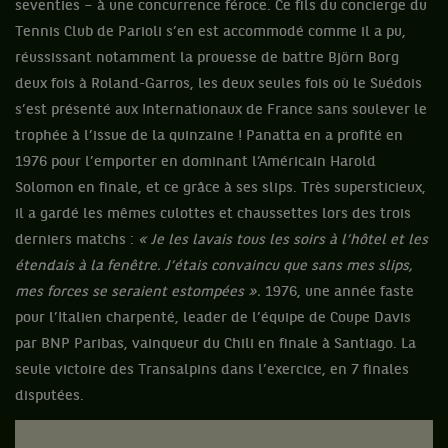
seventies – à une concurrence féroce. Ce fils du concierge du
Tennis Club de Parioli s’en est accommodé comme il a pu,
réussissant notamment la prouesse de battre Björn Borg
deux fois à Roland-Garros, les deux seules fois où le Suédois
s’est présenté aux Internationaux de France sans soulever le
trophée à l’issue de la quinzaine ! Panatta en a profité en
1976 pour l’emporter en dominant l’Américain Harold
Solomon en finale, et ce grâce à ses slips. Très supersticieux,
il a gardé les mêmes culottes et chaussettes lors des trois
derniers matchs :
« Je les lavais tous les soirs à l’hôtel et les
étendais à la fenêtre. J’étais convaincu que sans mes slips,
mes forces se seraient estompées ».
1976, une année faste
pour l’Italien charpenté, leader de l’équipe de Coupe Davis
par BNP Paribas, vainqueur du Chili en finale à Santiago. La
seule victoire des Transalpins dans l’exercice, en 7 finales
disputées.