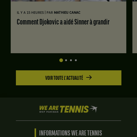
|
IL Y A 15 HEURES
PAR
MATHIEU CANAC
Comment Djokovic a aidé Sinner à grandir
VOIR TOUTE L'ACTUALITÉ
We
are
Tennis
by
BNP
INFORMATIONS WE ARE TENNIS