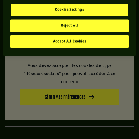
des années après, en étant le capitaine de l’équipe vainqueur
Cookies Settings
en 1976 face au Chili de Pinochet. C’est d’ailleurs grâce à son
forcing que les Italiens ont pu se rendre là-bas car le
Reject All
gouvernement s’y opposait et souhaitait ainsi montrer son
opposition à la dictature.
Accept All Cookies
Vous devez accepter les cookies de type
"Réseaux sociaux" pour pouvoir accéder à ce
contenu
GÉRER MES PRÉFÉRENCES