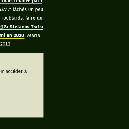
 mais relancé par l
ON !
” lâchés un peu
roublards, faire du
Si Stéfanos Tsitsi
ami en 2020
, Maria
 2012.
ir accéder à