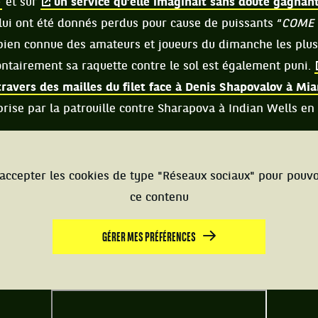
e
et sur
un service qu’elle imaginait sans doute gagnant
s lui ont été donnés perdus pour cause de puissants “
COME 
 bien connue des amateurs et joueurs du dimanche les plus 
ontairement sa raquette contre le sol est également puni.
travers des mailles du filet face à Denis Shapovalov à Mi
 prise par la patrouille contre Sharapova à Indian Wells en
accepter les cookies de type "Réseaux sociaux" pour pouvo
ce contenu
GÉRER MES PRÉFÉRENCES