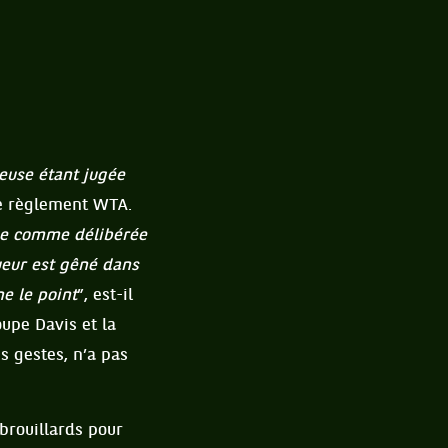
euse étant jugée
 le règlement WTA.
gée comme délibérée
ueur est gêné dans
ne le point
”, est-il
oupe Davis et la
s gestes, n’a pas
ibrouillards pour