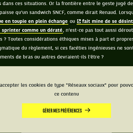
 dans ces situations. Or la frontière entre le geste jugé de
i épaisse qu’un sandwich SNCF, comme dirait Renaud. Lorsq
ue en toupie en plein échange
ou
fait mine de se désin
e sprinter comme un dératé
, n’est-ce pas tout aussi dérou
as ? Toutes considérations éthiques mises à part et propres
matique du règlement, si ces facéties ingénieuses ne sont
ents de bras ou autres devraient-ils l’être ?
accepter les cookies de type "Réseaux sociaux" pour pouvo
ce contenu
GÉRER MES PRÉFÉRENCES