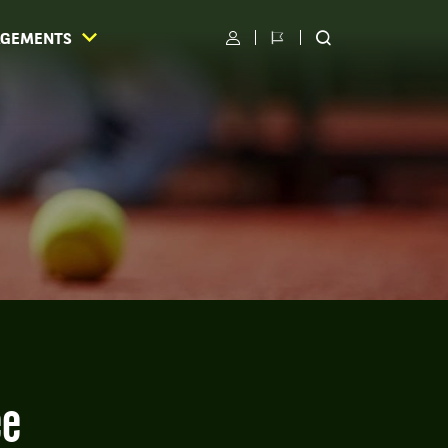
AGEMENTS
Utilisateur
Changer
RECHERCHER
de
SUR
langue
LE
SITE
S
ée