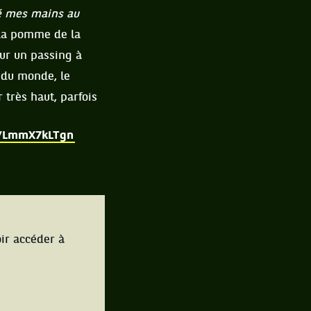
té mes mains au
. La pomme de la
sur un passing à
l du monde, le
r très haut, parfois
om/LmmX7kLTgn
ir accéder à