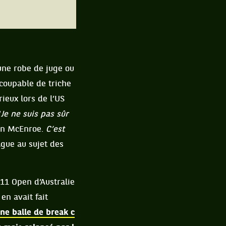
une robe de juge ou
 coupable de triche
ieux lors de l’US
“
Je ne suis pas sûr
ohn McEnroe.
C’est
ague au sujet des
011 Open d’Australie
en avait fait
une balle de break c