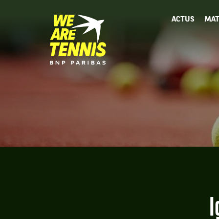
We
ACTUS
MAT
are
Tennis
by
BNP
Paribas
Accueil