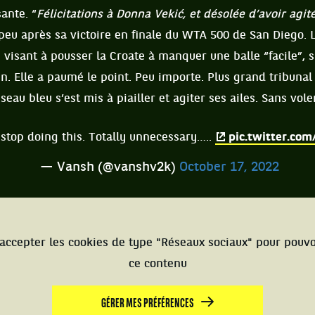
ante. “
Félicitations à Donna Vekić, et désolée d’avoir agi
it peu après sa victoire en finale du WTA 500 de San Diego
 visant à pousser la Croate à manquer une balle “facile”, 
in. Elle a paumé le point. Peu importe. Plus grand tribuna
iseau bleu s’est mis à piailler et agiter ses ailes. Sans vole
stop doing this. Totally unnecessary…..
pic.twitter.c
— Vansh (@vanshv2k)
October 17, 2022
accepter les cookies de type "Réseaux sociaux" pour pouvo
ce contenu
GÉRER MES PRÉFÉRENCES