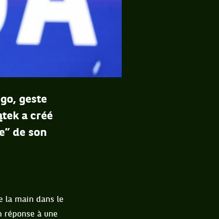
ego, geste
ątek a créé
e” de son
se la main dans le
en réponse à une