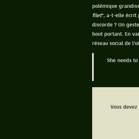
polémique grandiss
filet
”, a-t-elle écr
discorde ? Un geste
bout portant. En va
réseau social de l’o
She needs to 
Vous devez 