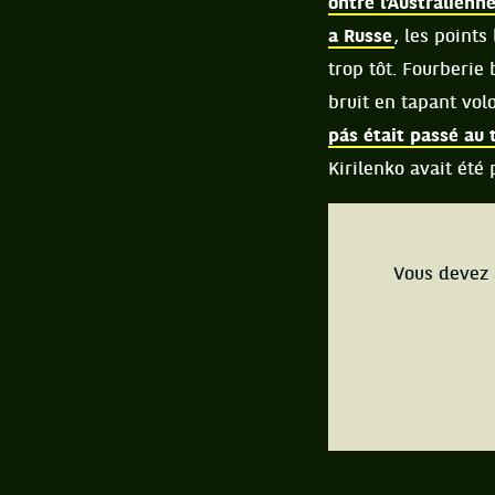
ontre l’Australienn
a Russe
, les point
trop tôt. Fourberie
bruit en tapant vol
pás était passé au 
Kirilenko avait été
Vous devez 