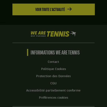
VOIR TOUTE L'ACTUALITÉ
We
are
Tennis
by
BNP
INFORMATIONS WE ARE TENNIS
Paribas
Accueil
Contact
Politique Cookies
Protection des Données
CGU
Accessibilité partiellement conforme
Préférences cookies