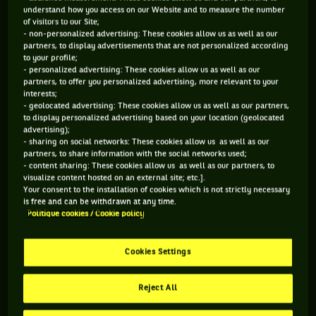
understand how you access on our Website and to measure the number
of visitors to our Site;
- non-personalized advertising: These cookies allow us as well as our
partners, to display advertisements that are not personalized according
to your profile;
- personalized advertising: These cookies allow us as well as our
partners, to offer you personalized advertising, more relevant to your
interests;
- geolocated advertising: These cookies allow us as well as our partners,
to display personalized advertising based on your location (geolocated
advertising);
- sharing on social networks: These cookies allow us as well as our
partners, to share information with the social networks used;
- content sharing: These cookies allow us as well as our partners, to
visualize content hosted on an external site; etc.].
Your consent to the installation of cookies which is not strictly necessary
is free and can be withdrawn at any time.
Politique cookies / Cookie policy
MARDI 19 MARS
Cookies Settings
Pas grand-chose à se mettre sous la dent en ce mardi 19
Reject All
mars 2019, si ce n’est que le tableau du tournoi de Miami est
sorti (avec une éventuelle demi-finale Thiem-Novak Djokovic