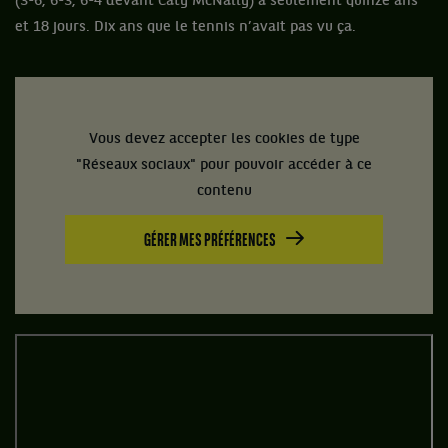
(3-6, 6-3, 6-4 devant Caty McNally) à seulement quinze ans
et 18 jours. Dix ans que le tennis n’avait pas vu ça.
Vous devez accepter les cookies de type
"Réseaux sociaux" pour pouvoir accéder à ce
contenu
GÉRER MES PRÉFÉRENCES