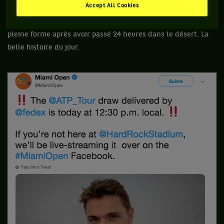
Accept All Cookies
au programme). Et qu’un enfant de cinq ans, perdu en
Argentine lors d’une promenade familiale, a été retrouvé en
pleine forme après avoir passé 24 heures dans le désert. La
belle histoire du jour.