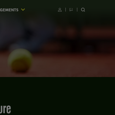
AGEMENTS
Utilisateur
Changer
RECHERCHER
de
SUR
langue
LE
SITE
S
ure