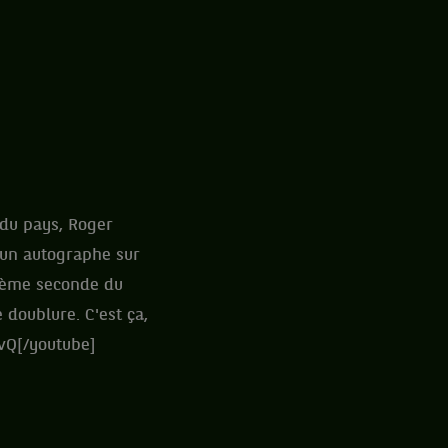
t du pays, Roger
 un autographe sur
zième seconde du
 doublure. C'est ça,
8cvQ[/youtube]