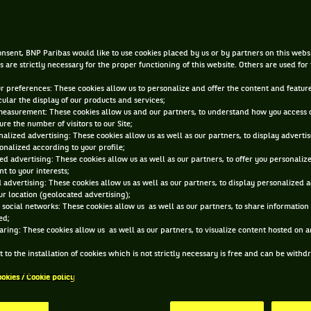
12 FÉVR. 2013, 18:10:00
nsent, BNP Paribas would like to use cookies placed by us or by partners on this webs
s are strictly necessary for the proper functioning of this website. Others are used for
ur preferences: These cookies allow us to personalize and offer the content and feature
cular the display of our products and services;
measurement: These cookies allow us and our partners, to understand how you access 
re the number of visitors to our Site;
alized advertising: These cookies allow us as well as our partners, to display adverti
onalized according to your profile;
ed advertising: These cookies allow us as well as our partners, to offer you personaliz
t to your interests;
 advertising: These cookies allow us as well as our partners, to display personalized 
r location (geolocated advertising);
 social networks: These cookies allow us as well as our partners, to share information 
ed;
aring: These cookies allow us as well as our partners, to visualize content hosted on an
 to the installation of cookies which is not strictly necessary is free and can be with
ookies / Cookie policy