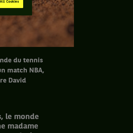
All Cookies
onde du tennis
un match NBA,
re David
s, le monde
ène madame