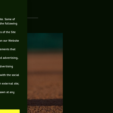
ite. Some of
 the following
s of the Site
on our Website
sements that
ed advertising,
advertising
with the social
 external site;
drawn at any