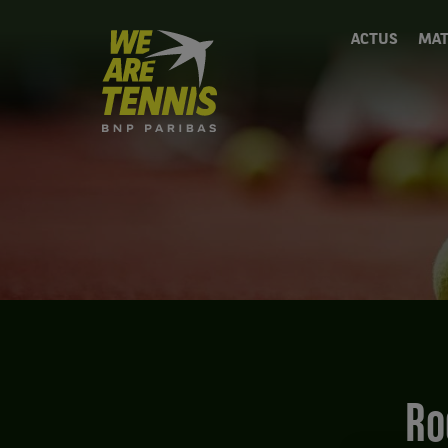
We
ACTUS
MAT
are
Tennis
by
BNP
Paribas
Accueil
R