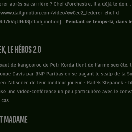
er après sa carrière ? Chef d'orchestre. Il a déjà le don...
//www.dailymotion.com/video/xw6ec2_federer-chef-d-
.URd7kVqUHd8[/dailymotion]
Pendant ce temps-là, dans 
K, LE HÉROS 2.0
saut de kangourou de Petr Korda tient de l’arme secrète, l
 Coupe Davis par BNP Paribas en se payant le scalp de la Su
en l'absence de leur meilleur joueur - Radek Stepanek - bl
sé une vidéo-conférence un peu particulière avec le conv
t cas.
RT MADAME