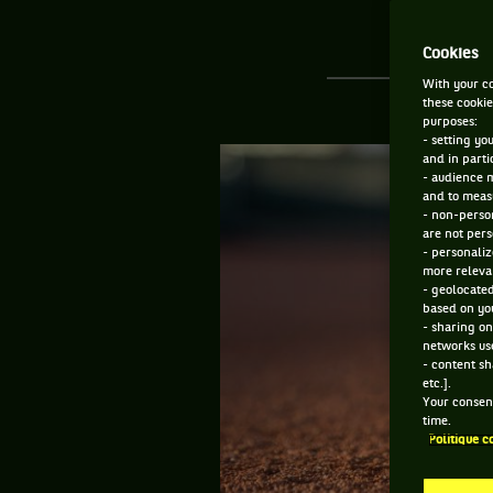
Cookies
With your co
these cookie
purposes:
- setting yo
and in parti
- audience 
and to measu
- non-person
are not pers
- personaliz
more relevan
- geolocated
based on you
- sharing on
networks us
- content sh
etc.].
Your consent
time.
Politique c