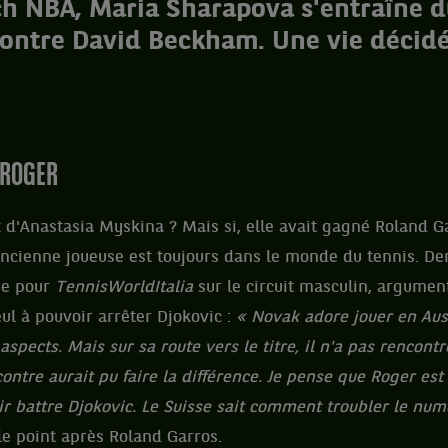
ch NBA, Maria Sharapova s'entraîne d
ontre David Beckham. Une vie décid
 ROGER
d'Anastasia Myskina ? Mais si, elle avait gagné Roland Ga
l'ancienne joueuse est toujours dans le monde du tennis. De
ée
pour
TennisWorldItalia
sur le circuit masculin, argumen
eul à pouvoir arrêter Djokovic :
« Novak adore jouer en Aust
 aspects. Mais sur sa route vers le titre, il n'a pas rencont
contre aurait pu faire la différence. Je pense que Roger est
ir battre Djokovic. Le Suisse sait comment troubler le nu
le point après Roland Garros.