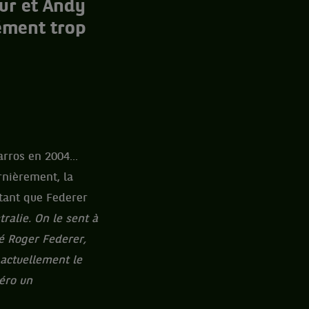
ur et Andy
ément trop
rros en 2004...
rnièrement, la
tant que Federer
ralie. On le sent à
ré Roger Federer,
 actuellement le
méro un