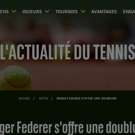
CHS
JOUEURS
TOURNOIS
AVANTAGES
ENG
L'ACTUALITÉ DU TENNI
ACCUEIL
ACTUS
ROGER FEDERER S'OFFRE UNE DOUBLURE
oger Federer s'offre une doubl